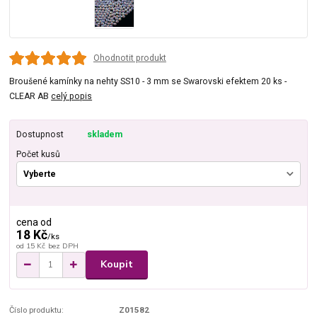
Ohodnotit produkt
Broušené kamínky na nehty SS10 - 3 mm se Swarovski efektem 20 ks -
CLEAR AB
celý popis
Dostupnost
skladem
Počet kusů
cena od
18 Kč
/
ks
od
15 Kč
bez DPH
Koupit
Číslo produktu:
Z01582