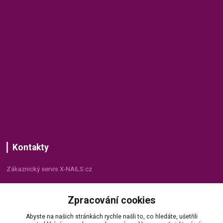
Kontakty
Zákaznický servis X-NAILS.cz
Dana Matušková
Zpracování cookies
+420 735 055 075
(Po - Pá, 8 - 16 hod.)
Abyste na našich stránkách rychle našli to, co hledáte, ušetřili