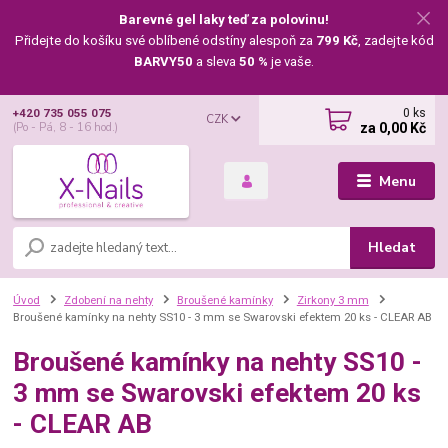
Barevné gel laky teď za polovinu!
Přidejte do košíku své oblíbené odstíny alespoň za
799 Kč
, zadejte kód
BARVY50
a sleva
50 %
je vaše.
0
ks
+420 735 055 075
CZK
za
0,00 Kč
(Po - Pá, 8 - 16 hod.)
Menu
Hledat
Úvod
Zdobení na nehty
Broušené kamínky
Zirkony 3 mm
Broušené kamínky na nehty SS10 - 3 mm se Swarovski efektem 20 ks - CLEAR AB
Broušené kamínky na nehty SS10 -
3 mm se Swarovski efektem 20 ks
- CLEAR AB