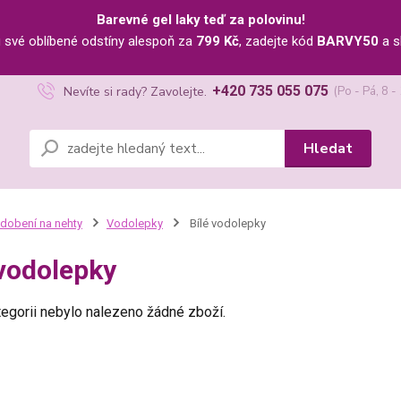
Barevné gel laky teď za polovinu!
u své oblíbené odstíny alespoň za
799 Kč
, zadejte kód
BARVY50
a s
+420 735 055 075
Nevíte si rady? Zavolejte.
(Po - Pá, 8 -
Hledat
dobení na nehty
Vodolepky
Bílé vodolepky
 vodolepky
tegorii nebylo nalezeno žádné zboží.