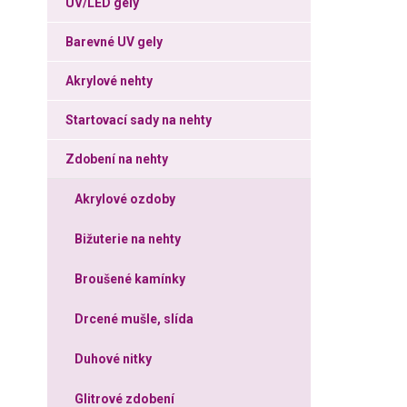
UV/LED gely
Barevné UV gely
Akrylové nehty
Startovací sady na nehty
Zdobení na nehty
Akrylové ozdoby
Bižuterie na nehty
Broušené kamínky
Drcené mušle, slída
Duhové nitky
Glitrové zdobení