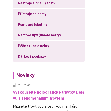
Nástroje a příslušenství
Přístroje na nehty
Pomocné tekutiny
Nehtové tipy (umělé nehty)
Péče o ruce a nehty
Dárkové poukazy
Novinky
23.02.2023
Vyzkoušejte holografické třpytky Deja
vu s fenomenálním třpytem
Milujete třpytivou a oslnivou manikúru