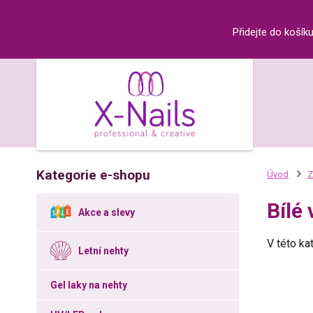
Přidejte do košík
Kategorie e-shopu
Úvod
Z
Bílé
Akce a slevy
V této ka
Letní nehty
Gel laky na nehty