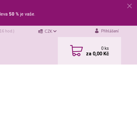
leva
50 %
je vaše.
 16 hod.)
Přihlášení
CZK
0
ks
za
0,00 Kč