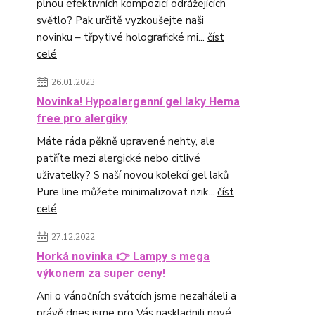
plnou efektivních kompozicí odrážejících
světlo? Pak určitě vyzkoušejte naši
novinku – třpytivé holografické mi...
číst
celé
26.01.2023
Novinka! Hypoalergenní gel laky Hema
free pro alergiky
Máte ráda pěkně upravené nehty, ale
patříte mezi alergické nebo citlivé
uživatelky? S naší novou kolekcí gel laků
Pure line můžete minimalizovat rizik...
číst
celé
27.12.2022
Horká novinka 👉 Lampy s mega
výkonem za super ceny!
Ani o vánočních svátcích jsme nezaháleli a
právě dnes jsme pro Vás naskladnili nové,