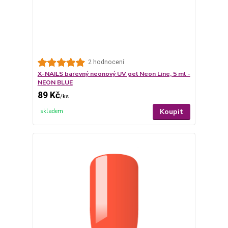
2 hodnocení
X-NAILS barevný neonový UV gel Neon Line, 5 ml -
NEON BLUE
89 Kč
/
ks
Koupit
skladem