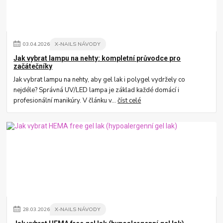
03
.
04
.
2026
X-NAILS NÁVODY
Jak vybrat lampu na nehty: kompletní průvodce pro
začátečníky
Jak vybrat lampu na nehty, aby gel lak i polygel vydržely co
nejdéle? Správná UV/LED lampa je základ každé domácí i
profesionální manikúry. V článku v...
číst celé
28
.
03
.
2026
X-NAILS NÁVODY