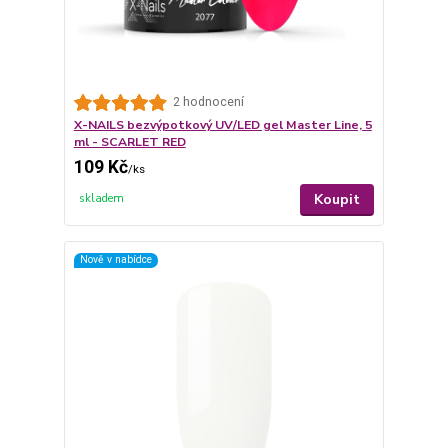
2 hodnocení
X-NAILS bezvýpotkový UV/LED gel Master Line, 5
ml - SCARLET RED
109 Kč
/
ks
Koupit
skladem
Nově v nabídce