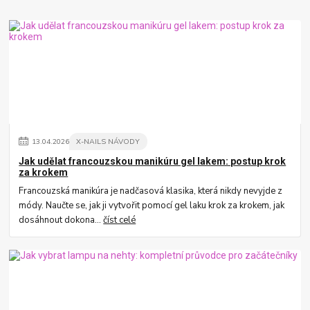
13
.
04
.
2026
X-NAILS NÁVODY
Jak udělat francouzskou manikúru gel lakem: postup krok
za krokem
Francouzská manikúra je nadčasová klasika, která nikdy nevyjde z
módy. Naučte se, jak ji vytvořit pomocí gel laku krok za krokem, jak
dosáhnout dokona...
číst celé