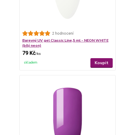
2 hodnocení
Barevný UV gel Classic Line,5 ml - NEON WHITE
(bílý neon)
79 Kč
/
ks
Koupit
skladem