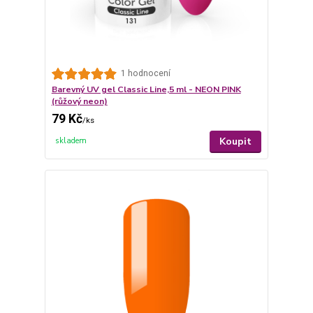
1 hodnocení
Barevný UV gel Classic Line,5 ml - NEON PINK
(růžový neon)
79 Kč
/
ks
Koupit
skladem