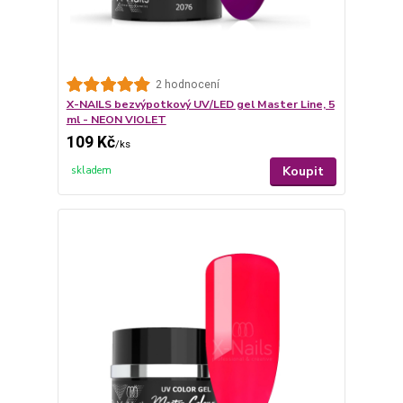
2 hodnocení
X-NAILS bezvýpotkový UV/LED gel Master Line, 5
ml - NEON VIOLET
109 Kč
/
ks
Koupit
skladem