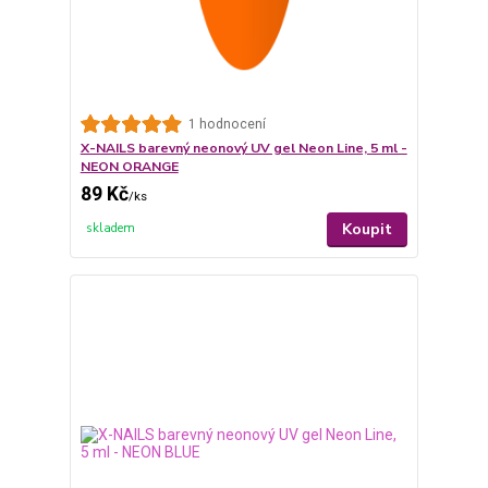
1 hodnocení
X-NAILS barevný neonový UV gel Neon Line, 5 ml -
NEON ORANGE
89 Kč
/
ks
Koupit
skladem