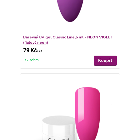
Barevný UV gel Classic Line,5 ml - NEON VIOLET
(fialový neon)
79 Kč
/
ks
Koupit
skladem