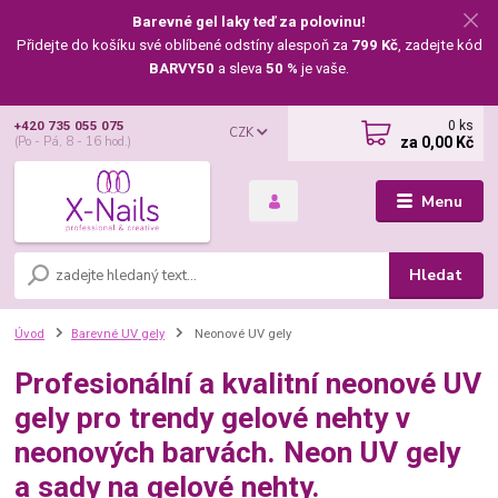
Barevné gel laky teď za polovinu!
Přidejte do košíku své oblíbené odstíny alespoň za
799 Kč
, zadejte kód
BARVY50
a sleva
50 %
je vaše.
0
ks
+420 735 055 075
CZK
za
0,00 Kč
(Po - Pá, 8 - 16 hod.)
Menu
Hledat
Úvod
Barevné UV gely
Neonové UV gely
Profesionální a kvalitní neonové UV
gely pro trendy gelové nehty v
neonových barvách. Neon UV gely
a sady na gelové nehty.