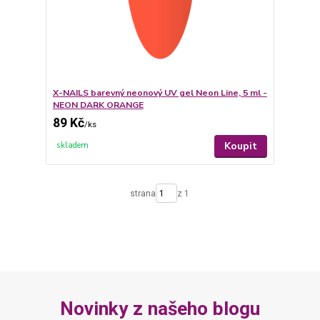
X-NAILS barevný neonový UV gel Neon Line, 5 ml -
NEON DARK ORANGE
89 Kč
/
ks
Koupit
skladem
strana
z 1
Novinky z našeho blogu