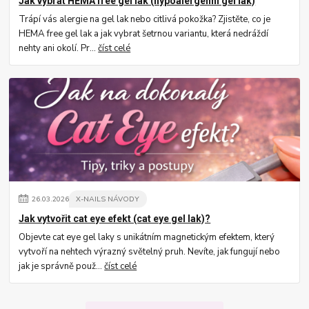
Jak vybrat HEMA free gel lak (hypoalergenní gel lak)
Trápí vás alergie na gel lak nebo citlivá pokožka? Zjistěte, co je
HEMA free gel lak a jak vybrat šetrnou variantu, která nedráždí
nehty ani okolí. Pr...
číst celé
26
.
03
.
2026
X-NAILS NÁVODY
Jak vytvořit cat eye efekt (cat eye gel lak)?
Objevte cat eye gel laky s unikátním magnetickým efektem, který
vytvoří na nehtech výrazný světelný pruh. Nevíte, jak fungují nebo
jak je správně použ...
číst celé