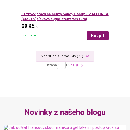
Glitrový prach na nehty Sandy Candy - MALLORCA
(efektní písková sugar efekt textura)
29 Kč
/
ks
Koupit
skladem
Načíst další produkty (21)
strana
z 3
další
Novinky z našeho blogu