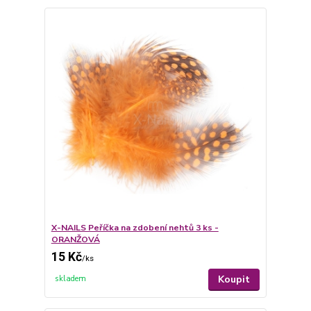
X-NAILS Peříčka na zdobení nehtů 3 ks -
ORANŽOVÁ
15 Kč
/
ks
Koupit
skladem