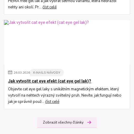
HEMA free gel lak a jak vybrat šetrnou variantu, která nedráždí
nehty ani okolí. Pr...
číst celé
26
.
03
.
2026
X-NAILS NÁVODY
Jak vytvořit cat eye efekt (cat eye gel lak)?
Objevte cat eye gel laky s unikátním magnetickým efektem, který
vytvoří na nehtech výrazný světelný pruh. Nevíte, jak fungují nebo
jak je správně použ...
číst celé
Zobrazit všechny články