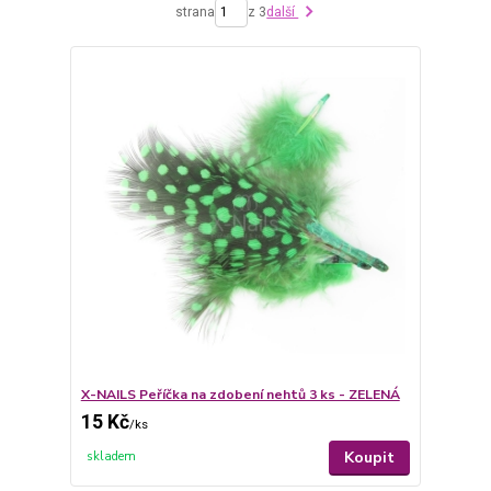
strana
z 3
další
X-NAILS Peříčka na zdobení nehtů 3 ks - ZELENÁ
15 Kč
/
ks
Koupit
skladem