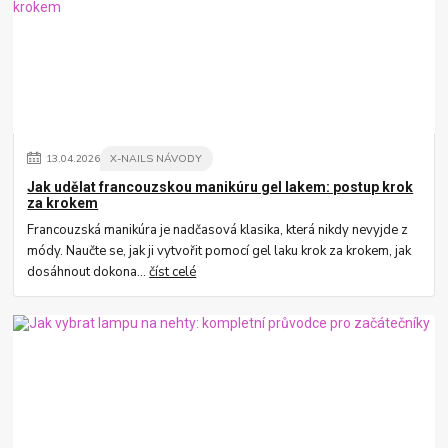
13
.
04
.
2026
X-NAILS NÁVODY
Jak udělat francouzskou manikúru gel lakem: postup krok
za krokem
Francouzská manikúra je nadčasová klasika, která nikdy nevyjde z
módy. Naučte se, jak ji vytvořit pomocí gel laku krok za krokem, jak
dosáhnout dokona...
číst celé