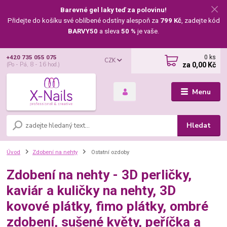
Barevné gel laky teď za polovinu!
Přidejte do košíku své oblíbené odstíny alespoň za
799 Kč
, zadejte kód
BARVY50
a sleva
50 %
je vaše.
0
ks
+420 735 055 075
CZK
za
0,00 Kč
(Po - Pá, 8 - 16 hod.)
Menu
Hledat
Úvod
Zdobení na nehty
Ostatní ozdoby
Zdobení na nehty - 3D perličky,
kaviár a kuličky na nehty, 3D
kovové plátky, fimo plátky, ombré
zdobení, sušené květy, peříčka a