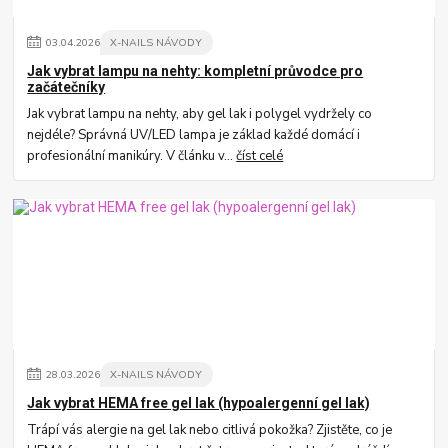
03
.
04
.
2026
X-NAILS NÁVODY
Jak vybrat lampu na nehty: kompletní průvodce pro
začátečníky
Jak vybrat lampu na nehty, aby gel lak i polygel vydržely co
nejdéle? Správná UV/LED lampa je základ každé domácí i
profesionální manikúry. V článku v...
číst celé
28
.
03
.
2026
X-NAILS NÁVODY
Jak vybrat HEMA free gel lak (hypoalergenní gel lak)
Trápí vás alergie na gel lak nebo citlivá pokožka? Zjistěte, co je