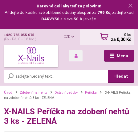
Barevné gel laky teď za polovinu!
Přidejte do košíku své oblíbené odstíny alespoň za
799 Kč
, zadejte kód
BARVY50
a sleva
50 %
je vaše.
0
ks
+420 735 055 075
CZK
za
0,00 Kč
(Po - Pá, 8 - 16 hod.)
Menu
Hledat
Úvod
Zdobení na nehty
Ostatní ozdoby
Peříčka
X-NAILS Peříčka
na zdobení nehtů 3 ks - ZELENÁ
X-NAILS Peříčka na zdobení nehtů
3 ks - ZELENÁ