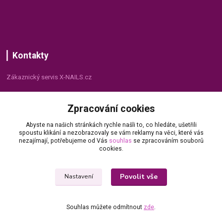
Kontakty
Zákaznický servis X-NAILS.cz
Dana Matušková
Zpracování cookies
+420 735 055 075
(Po - Pá, 8 - 16 hod.)
Abyste na našich stránkách rychle našli to, co hledáte, ušetřili
spoustu klikání a nezobrazovaly se vám reklamy na věci, které vás
info@x-nails.cz
nezajímají, potřebujeme od Vás
souhlas
se zpracováním souborů
cookies.
Povolit vše
Nastavení
Souhlas můžete odmítnout
zde
.
© Copyright 2026 X-NAILS.CZ