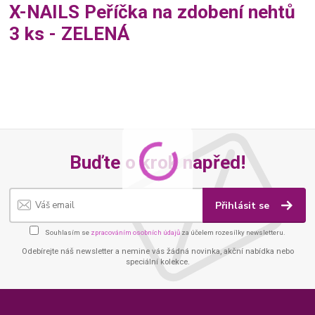
X-NAILS Peříčka na zdobení nehtů
3 ks - ZELENÁ
Buďte o krok napřed!
Přihlásit se
Souhlasím se
zpracováním osobních údajů
za účelem rozesílky newsletteru.
Odebírejte náš newsletter a nemine vás žádná novinka, akční nabídka nebo
speciální kolekce.