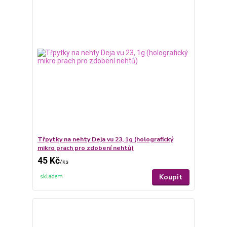
Třpytky na nehty Deja vu 23, 1g (holografický
mikro prach pro zdobení nehtů)
45 Kč
/
ks
Koupit
skladem