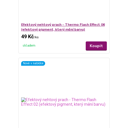
Efektový nehtový prach - Thermo Flash Effect 06
(efektový pigment, který mění barvu)
49 Kč
/
ks
Koupit
skladem
Nově v nabídce