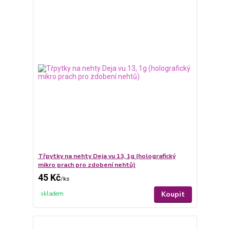
Třpytky na nehty Deja vu 13, 1g (holografický
mikro prach pro zdobení nehtů)
45 Kč
/
ks
Koupit
skladem