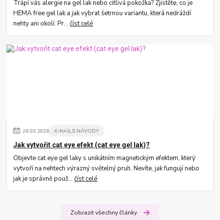
Trápí vás alergie na gel lak nebo citlivá pokožka? Zjistěte, co je
HEMA free gel lak a jak vybrat šetrnou variantu, která nedráždí
nehty ani okolí. Pr...
číst celé
26
.
03
.
2026
X-NAILS NÁVODY
Jak vytvořit cat eye efekt (cat eye gel lak)?
Objevte cat eye gel laky s unikátním magnetickým efektem, který
vytvoří na nehtech výrazný světelný pruh. Nevíte, jak fungují nebo
jak je správně použ...
číst celé
Zobrazit všechny články