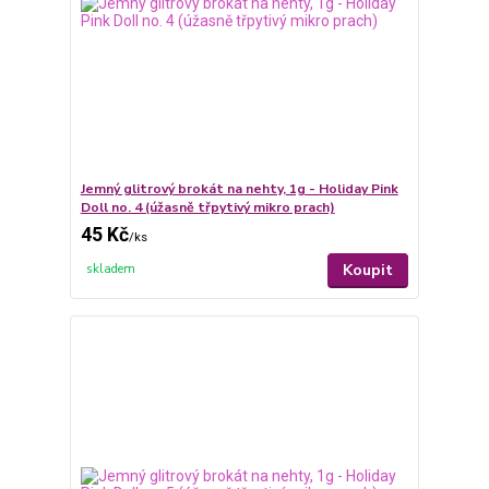
Jemný glitrový brokát na nehty, 1g - Holiday Pink
Doll no. 4 (úžasně třpytivý mikro prach)
45 Kč
/
ks
Koupit
skladem