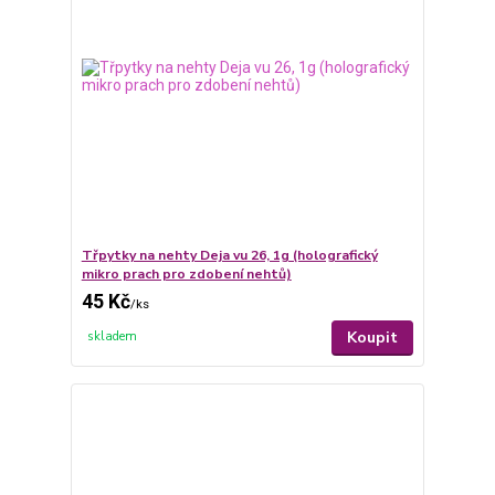
Třpytky na nehty Deja vu 26, 1g (holografický
mikro prach pro zdobení nehtů)
45 Kč
/
ks
Koupit
skladem