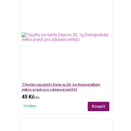
Třpytky na nehty Deja vu 20, 1g (holografický
mikro prach pro zdobení nehtů)
45 Kč
/
ks
Koupit
skladem