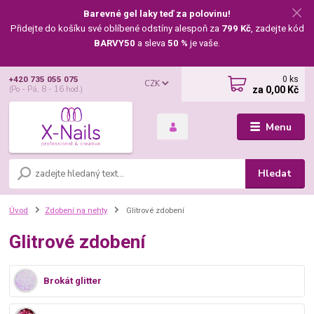
Barevné gel laky teď za polovinu!
Přidejte do košíku své oblíbené odstíny alespoň za
799 Kč
, zadejte kód
BARVY50
a sleva
50 %
je vaše.
0
ks
+420 735 055 075
CZK
za
0,00 Kč
(Po - Pá, 8 - 16 hod.)
Menu
Hledat
Úvod
Zdobení na nehty
Glitrové zdobení
Glitrové zdobení
Brokát glitter