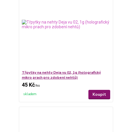
Třpytky na nehty Deja vu 02, 1g (holografický
mikro prach pro zdobení nehtů)
45 Kč
/
ks
Koupit
skladem