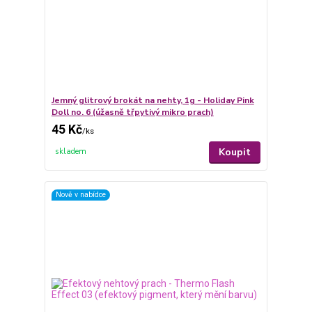
Jemný glitrový brokát na nehty, 1g - Holiday Pink
Doll no. 6 (úžasně třpytivý mikro prach)
45 Kč
/
ks
Koupit
skladem
Nově v nabídce