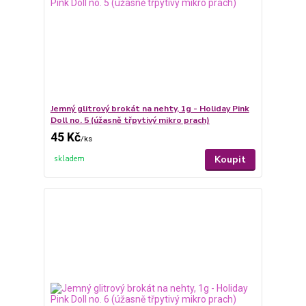
Jemný glitrový brokát na nehty, 1g - Holiday Pink
Doll no. 5 (úžasně třpytivý mikro prach)
45 Kč
/
ks
Koupit
skladem