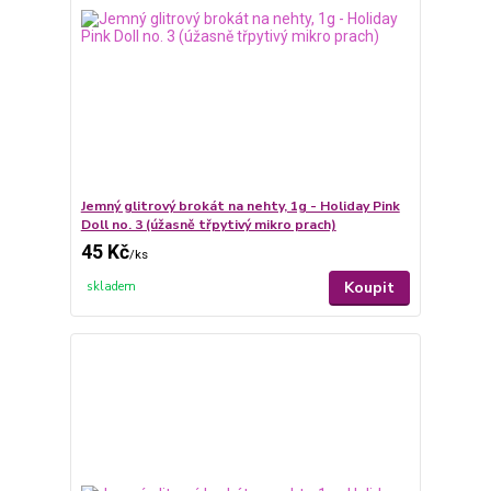
Jemný glitrový brokát na nehty, 1g - Holiday Pink
Doll no. 3 (úžasně třpytivý mikro prach)
45 Kč
/
ks
Koupit
skladem