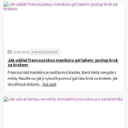
13
.
04
.
2026
X-NAILS NÁVODY
Jak udělat francouzskou manikúru gel lakem: postup krok
za krokem
Francouzská manikúra je nadčasová klasika, která nikdy nevyjde z
módy. Naučte se, jak ji vytvořit pomocí gel laku krok za krokem, jak
dosáhnout dokona...
číst celé