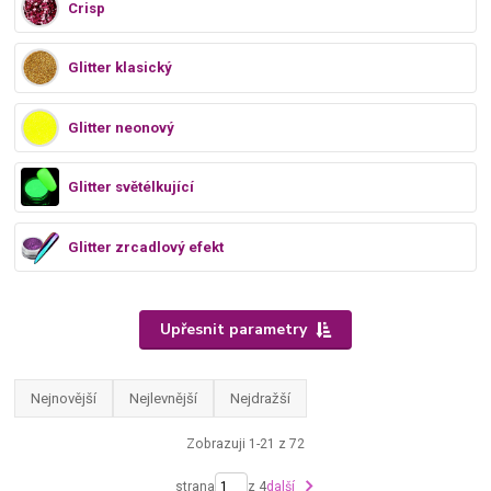
Crisp
Glitter klasický
Glitter neonový
Glitter světélkující
Glitter zrcadlový efekt
Upřesnit parametry
Nejnovější
Nejlevnější
Nejdražší
Zobrazuji 1-21 z 72
strana
z 4
další