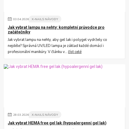
03
.
04
.
2026
X-NAILS NÁVODY
Jak vybrat lampu na nehty: kompletní průvodce pro
začátečníky
Jak vybrat lampu na nehty, aby gel lak i polygel vydržely co
nejdéle? Správná UV/LED lampa je základ každé domácí i
profesionální manikúry. V článku v...
číst celé
28
.
03
.
2026
X-NAILS NÁVODY
Jak vybrat HEMA free gel lak (hypoalergenní gel lak)