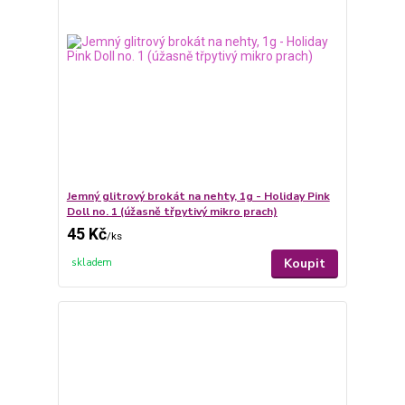
Jemný glitrový brokát na nehty, 1g - Holiday Pink
Doll no. 1 (úžasně třpytivý mikro prach)
45 Kč
/
ks
Koupit
skladem