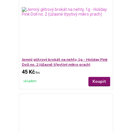
Jemný glitrový brokát na nehty, 1g - Holiday Pink
Doll no. 2 (úžasně třpytivý mikro prach)
45 Kč
/
ks
Koupit
skladem