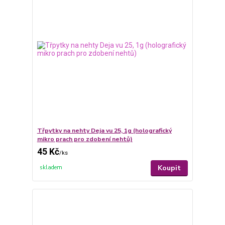
Třpytky na nehty Deja vu 25, 1g (holografický
mikro prach pro zdobení nehtů)
45 Kč
/
ks
Koupit
skladem