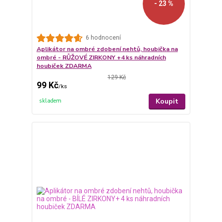
- 23 %
6 hodnocení
Aplikátor na ombré zdobení nehtů, houbička na
ombré - RŮŽOVÉ ZIRKONY +4 ks náhradních
houbiček ZDARMA
129 Kč
99 Kč
/
ks
Koupit
skladem