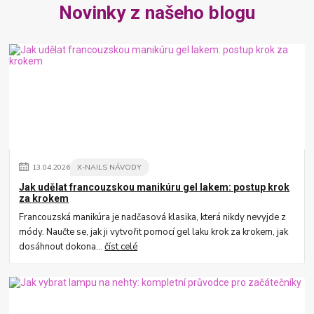
Novinky z našeho blogu
13
.
04
.
2026
X-NAILS NÁVODY
Jak udělat francouzskou manikúru gel lakem: postup krok
za krokem
Francouzská manikúra je nadčasová klasika, která nikdy nevyjde z
módy. Naučte se, jak ji vytvořit pomocí gel laku krok za krokem, jak
dosáhnout dokona...
číst celé