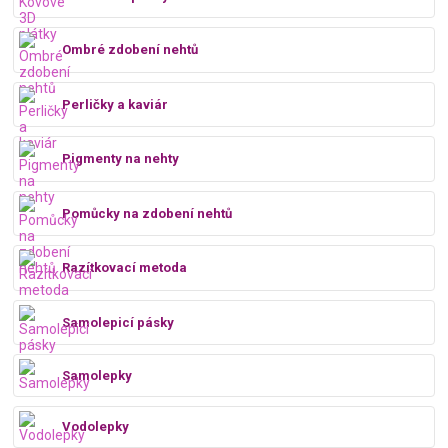
Ombré zdobení nehtů
Perličky a kaviár
Pigmenty na nehty
Pomůcky na zdobení nehtů
Razítkovací metoda
Samolepicí pásky
Samolepky
Vodolepky