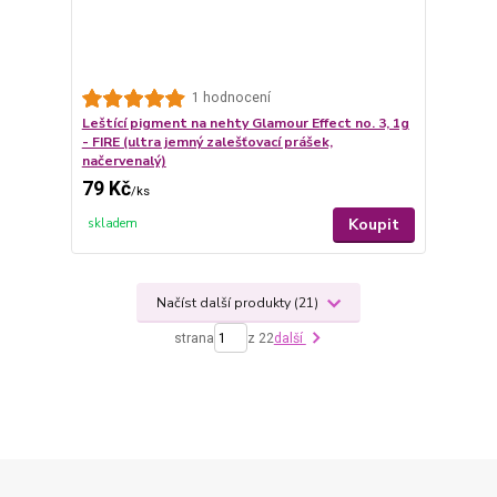
1 hodnocení
Leštící pigment na nehty Glamour Effect no. 3, 1g
- FIRE (ultra jemný zalešťovací prášek,
načervenalý)
79 Kč
/
ks
Koupit
skladem
Načíst další produkty (21)
strana
z 22
další