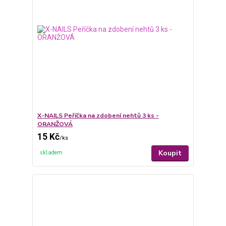
X-NAILS Peříčka na zdobení nehtů 3 ks -
ORANŽOVÁ
15 Kč
/
ks
Koupit
skladem