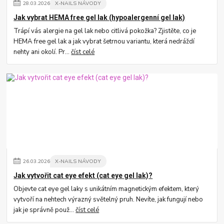
28
.
03
.
2026
X-NAILS NÁVODY
Jak vybrat HEMA free gel lak (hypoalergenní gel lak)
Trápí vás alergie na gel lak nebo citlivá pokožka? Zjistěte, co je
HEMA free gel lak a jak vybrat šetrnou variantu, která nedráždí
nehty ani okolí. Pr...
číst celé
26
.
03
.
2026
X-NAILS NÁVODY
Jak vytvořit cat eye efekt (cat eye gel lak)?
Objevte cat eye gel laky s unikátním magnetickým efektem, který
vytvoří na nehtech výrazný světelný pruh. Nevíte, jak fungují nebo
jak je správně použ...
číst celé