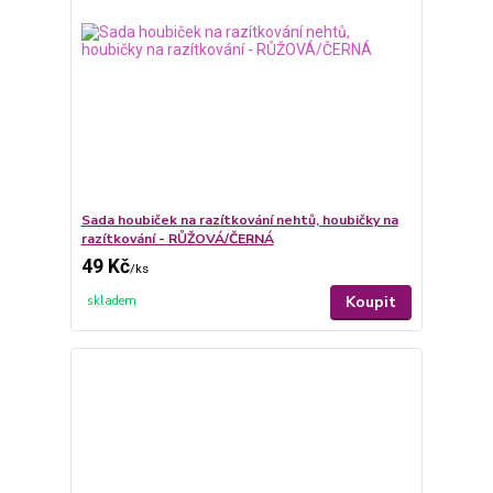
Sada houbiček na razítkování nehtů, houbičky na
razítkování - RŮŽOVÁ/ČERNÁ
49 Kč
/
ks
Koupit
skladem