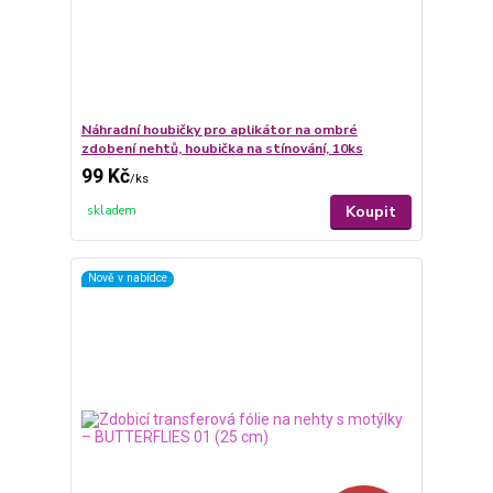
Náhradní houbičky pro aplikátor na ombré
zdobení nehtů, houbička na stínování, 10ks
99 Kč
/
ks
Koupit
skladem
Nově v nabídce