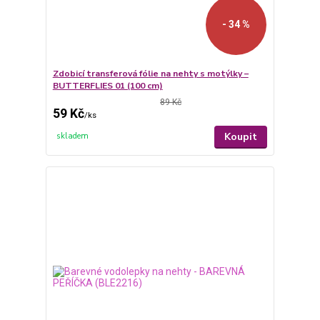
- 34 %
Zdobicí transferová fólie na nehty s motýlky –
BUTTERFLIES 01 (100 cm)
89 Kč
59 Kč
/
ks
Koupit
skladem