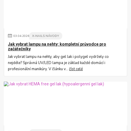
03
.
04
.
2026
X-NAILS NÁVODY
Jak vybrat lampu na nehty: kompletní průvodce pro
začátečníky
Jak vybrat lampu na nehty, aby gel lak i polygel vydržely co
nejdéle? Správná UV/LED lampa je základ každé domácí i
profesionální manikúry. V článku v...
číst celé