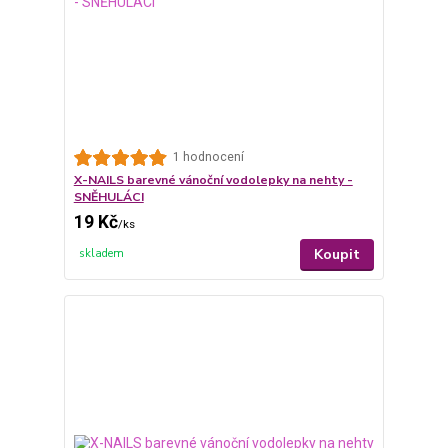
1 hodnocení
X-NAILS barevné vánoční vodolepky na nehty -
SNĚHULÁCI
19 Kč
/
ks
Koupit
skladem