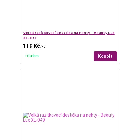
Velká razítkovací destička na nehty - Beauty Lux
XL-037
119 Kč
/
ks
Koupit
skladem