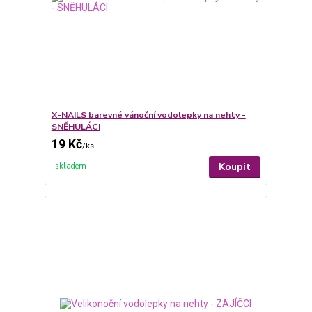
X-NAILS barevné vánoční vodolepky na nehty -
SNĚHULÁCI
19 Kč
/
ks
Koupit
skladem