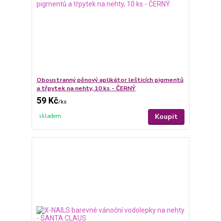
Oboustranný pěnový aplikátor lešticích pigmentů
a třpytek na nehty, 10 ks - ČERNÝ
59 Kč
/
ks
Koupit
skladem