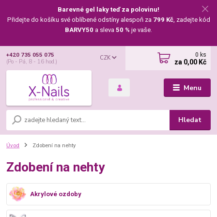
Barevné gel laky teď za polovinu!
Přidejte do košíku své oblíbené odstíny alespoň za
799 Kč
, zadejte kód
BARVY50
a sleva
50 %
je vaše.
0
ks
+420 735 055 075
CZK
za
0,00 Kč
(Po - Pá, 8 - 16 hod.)
Menu
Hledat
Úvod
Zdobení na nehty
Zdobení na nehty
Akrylové ozdoby