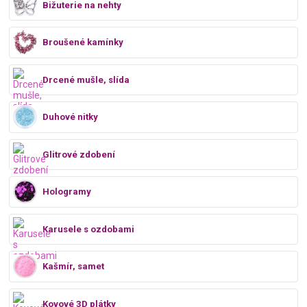
Bižuterie na nehty
Broušené kamínky
Drcené mušle, slída
Duhové nitky
Glitrové zdobení
Hologramy
Karusele s ozdobami
Kašmír, samet
Kovové 3D plátky