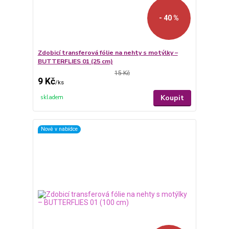
- 40 %
Zdobicí transferová fólie na nehty s motýlky –
BUTTERFLIES 01 (25 cm)
15 Kč
9 Kč
/
ks
Koupit
skladem
Nově v nabídce