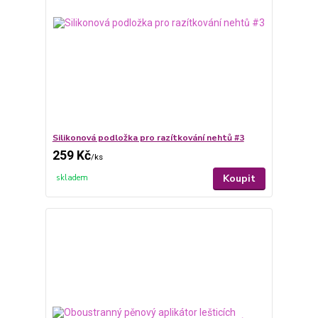
Silikonová podložka pro razítkování nehtů #3
259 Kč
/
ks
Koupit
skladem