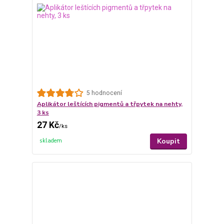
5 hodnocení
Aplikátor leštících pigmentů a třpytek na nehty,
3 ks
27 Kč
/
ks
Koupit
skladem