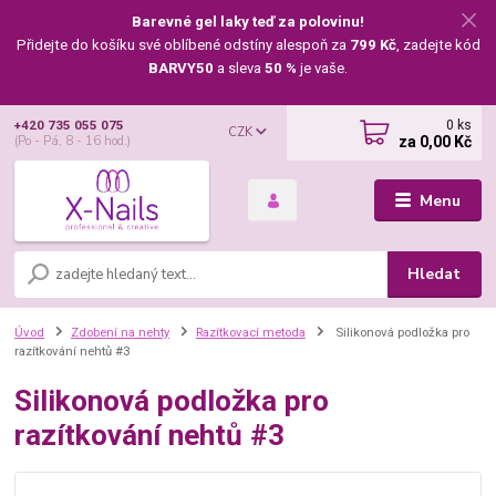
Barevné gel laky teď za polovinu!
Přidejte do košíku své oblíbené odstíny alespoň za
799 Kč
, zadejte kód
BARVY50
a sleva
50 %
je vaše.
0
ks
+420 735 055 075
CZK
za
0,00 Kč
(Po - Pá, 8 - 16 hod.)
Menu
Hledat
Úvod
Zdobení na nehty
Razítkovací metoda
Silikonová podložka pro
razítkování nehtů #3
Silikonová podložka pro
razítkování nehtů #3