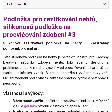
Hodnocení
0
Podložka pro razítkování nehtů,
silikonová podložka na
procvičování zdobení #3
Silikonová razítkovací podložka na nehty – všestranný
pomocník pro nail art
Tato silikonová podložka na nehty je perfektní nástroj pro všechny
kreativní milovníky zdobení nehtů. Díky svému designu a
praktičnosti nabízí mnoho využití – od procvičování nail artu až po
tvorbu unikátních vzorů. S touto podložkou zvládnete vytvořit
luxusní zdobení podle vlastní fantazie snadno, rychle a bez obav z
neúspěchu.
Vlastnosti a výhody:
Všestranné využití
: ideální na procvičování nail artu,
míchání
gelů
a
gel laků
, výrobu vlastních nálepek a vzorů.
Podpora kreativity
: umožňuje vytvářet vlastní barevné