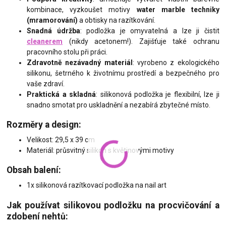
kombinace, vyzkoušet motivy
water marble techniky
(mramorování)
a obtisky na razítkování.
Snadná údržba
: podložka je omyvatelná a lze ji čistit
cleanerem
(nikdy acetonem!). Zajišťuje také ochranu
pracovního stolu při práci.
Zdravotně nezávadný materiál
: vyrobeno z ekologického
silikonu, šetrného k životnímu prostředí a bezpečného pro
vaše zdraví.
Praktická a skladná
: silikonová podložka je flexibilní, lze ji
snadno smotat pro uskladnění a nezabírá zbytečné místo.
Rozměry a design:
Velikost: 29,5 x 39 cm
Materiál: průsvitný silikon s květinovými motivy
Obsah balení:
1x silikonová razítkovací podložka na nail art
Jak používat silikovou podložku na procvičování a
zdobení nehtů: