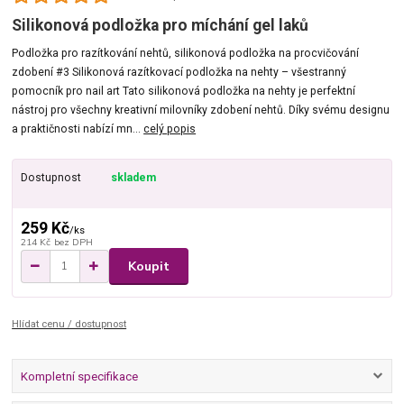
Silikonová podložka pro míchání gel laků
Podložka pro razítkování nehtů, silikonová podložka na procvičování
zdobení #3 Silikonová razítkovací podložka na nehty – všestranný
pomocník pro nail art Tato silikonová podložka na nehty je perfektní
nástroj pro všechny kreativní milovníky zdobení nehtů. Díky svému designu
a praktičnosti nabízí mn...
celý popis
Dostupnost
skladem
259 Kč
/
ks
214 Kč
bez DPH
Koupit
Hlídat cenu / dostupnost
Kompletní specifikace