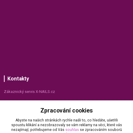
Kontakty
Zákaznický servis X-NAILS.cz
Dana Matušková
Zpracování cookies
+420 735 055 075
(Po - Pá, 8 - 16 hod.)
Abyste na našich stránkách rychle našli to, co hledáte, ušetřili
spoustu klikání a nezobrazovaly se vám reklamy na věci, které vás
info@x-nails.cz
nezajímají, potřebujeme od Vás
souhlas
se zpracováním souborů