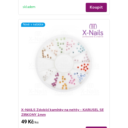
Koupit
skladem
Nově v nabídce
X-NAILS Zdobící kamínky na nehty - KARUSEL SE
ZIRKONY 1mm
49 Kč
/
ks