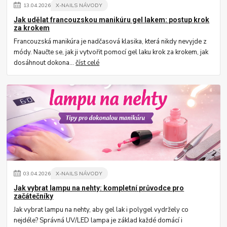
13
.
04
.
2026
X-NAILS NÁVODY
Jak udělat francouzskou manikúru gel lakem: postup krok
za krokem
Francouzská manikúra je nadčasová klasika, která nikdy nevyjde z
módy. Naučte se, jak ji vytvořit pomocí gel laku krok za krokem, jak
dosáhnout dokona...
číst celé
03
.
04
.
2026
X-NAILS NÁVODY
Jak vybrat lampu na nehty: kompletní průvodce pro
začátečníky
Jak vybrat lampu na nehty, aby gel lak i polygel vydržely co
nejdéle? Správná UV/LED lampa je základ každé domácí i