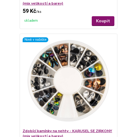
(mix velikostí a barev)
59 Kč
/
ks
Koupit
skladem
Nově v nabídce
Zdobící kamínky na nehty - KARUSEL SE ZIRKONY
(mix velikostí a barev)