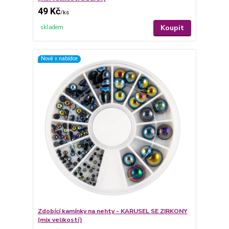
49 Kč
/
ks
Koupit
skladem
Nově v nabídce
Zdobící kamínky na nehty - KARUSEL SE ZIRKONY
(mix velikostí)