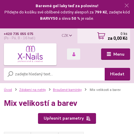
Barevné gel laky teď za polovinu!
Přidejte do košíku své oblíbené odstíny alespoň za
799 Kč
, zadejte kód
BARVY50
a sleva
50 %
je vaše.
0
ks
+420 735 055 075
CZK
za
0,00 Kč
(Po - Pá, 8 - 16 hod.)
Menu
Hledat
Úvod
Zdobení na nehty
Broušené kamínky
Mix velikostí a barev
Mix velikostí a barev
Upřesnit parametry