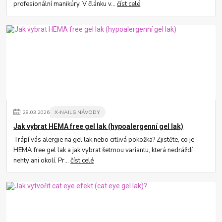
profesionální manikúry. V článku v...
číst celé
28
.
03
.
2026
X-NAILS NÁVODY
Jak vybrat HEMA free gel lak (hypoalergenní gel lak)
Trápí vás alergie na gel lak nebo citlivá pokožka? Zjistěte, co je
HEMA free gel lak a jak vybrat šetrnou variantu, která nedráždí
nehty ani okolí. Pr...
číst celé