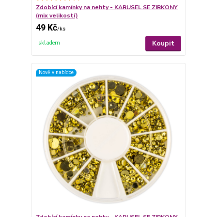
Zdobící kamínky na nehty - KARUSEL SE ZIRKONY
(mix velikostí)
49 Kč
/
ks
Koupit
skladem
Nově v nabídce