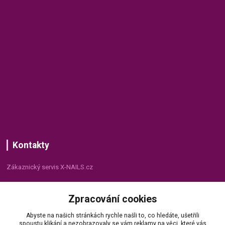
Kontakty
Zákaznický servis X-NAILS.cz
Dana Matušková
Zpracování cookies
+420 735 055 075
(Po - Pá, 8 - 16 hod.)
Abyste na našich stránkách rychle našli to, co hledáte, ušetřili
spoustu klikání a nezobrazovaly se vám reklamy na věci, které vás