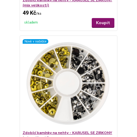
Zdobící kamínky na nehty - KARUSEL SE ZIRKONY
(mix velikostí)
49 Kč
/
ks
Koupit
skladem
Nově v nabídce
Zdobící kamínky na nehty - KARUSEL SE ZIRKONY