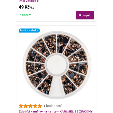
(mix velikostí)
49 Kč
/
ks
Koupit
skladem
Nově v nabídce
1 hodnocení
Zdobící kamínky na nehty - KARUSEL SE ZIRKONY