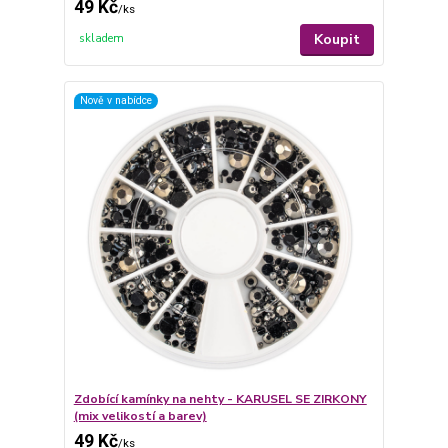
49 Kč
/
ks
Koupit
skladem
Nově v nabídce
Zdobící kamínky na nehty - KARUSEL SE ZIRKONY
(mix velikostí a barev)
49 Kč
/
ks