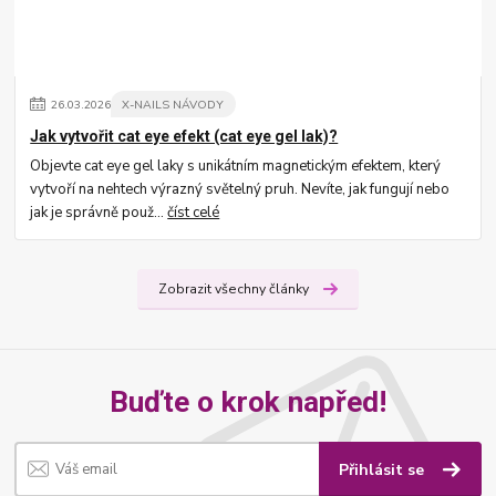
26
.
03
.
2026
X-NAILS NÁVODY
Jak vytvořit cat eye efekt (cat eye gel lak)?
Objevte cat eye gel laky s unikátním magnetickým efektem, který
vytvoří na nehtech výrazný světelný pruh. Nevíte, jak fungují nebo
jak je správně použ...
číst celé
Zobrazit všechny články
Buďte o krok napřed!
Přihlásit se