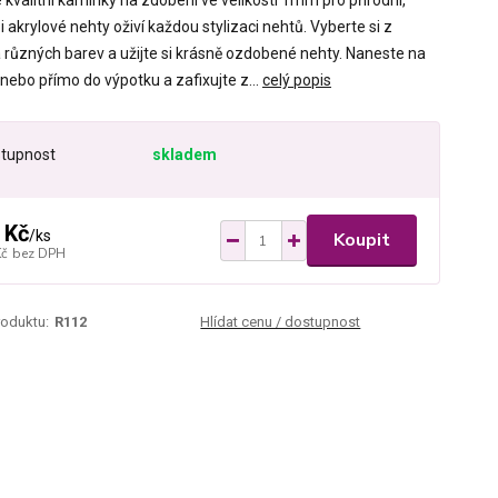
kvalitní kamínky na zdobení ve velikosti 1mm pro přírodní,
i akrylové nehty oživí každou stylizaci nehtů. Vyberte si z
různých barev a užijte si krásně ozdobené nehty. Naneste na
 nebo přímo do výpotku a zafixujte z...
celý popis
tupnost
skladem
 Kč
/
ks
Koupit
Kč
bez DPH
roduktu:
R112
Hlídat cenu / dostupnost