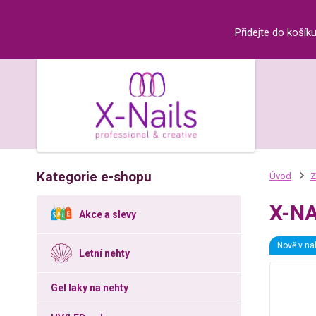
Přidejte do košík
Kategorie e-shopu
Úvod
Z
X-NA
Akce a slevy
Nově v na
Letní nehty
Gel laky na nehty