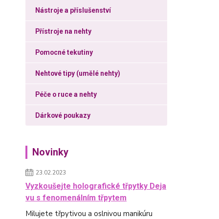
Nástroje a příslušenství
Přístroje na nehty
Pomocné tekutiny
Nehtové tipy (umělé nehty)
Péče o ruce a nehty
Dárkové poukazy
Novinky
23.02.2023
Vyzkoušejte holografické třpytky Deja
vu s fenomenálním třpytem
Milujete třpytivou a oslnivou manikúru