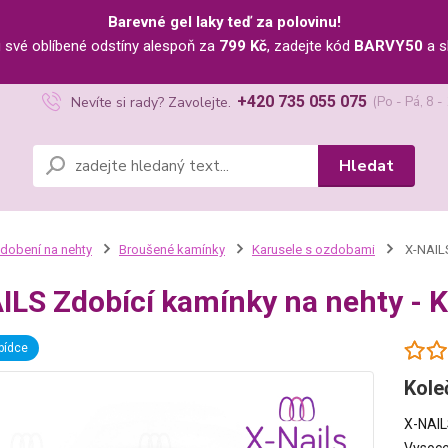
Barevné gel laky teď za polovinu!
u své oblíbené odstíny alespoň za
799 Kč
, zadejte kód
BARVY50
a s
+420 735 055 075
Nevíte si rady? Zavolejte.
(Po - Pá, 8 -
Hledat
dobení na nehty
Broušené kamínky
Karusele s ozdobami
X-NAILS
ILS Zdobící kamínky na nehty 
bídce
Kole
X-NAIL