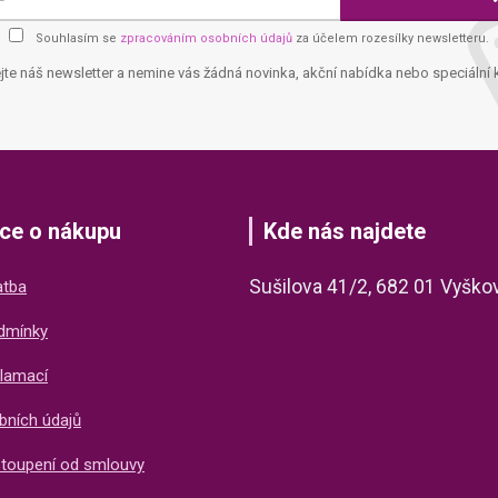
Souhlasím se
zpracováním osobních údajů
za účelem rozesílky newsletteru.
jte náš newsletter a nemine vás žádná novinka, akční nabídka nebo speciální 
ce o nákupu
Kde nás najdete
Sušilova 41/2, 682 01 Vyško
atba
dmínky
lamací
bních údajů
stoupení od smlouvy