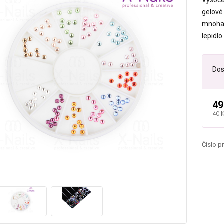
Vysoce 
gelové 
mnoha 
lepidlo
Dos
49
40 
Číslo p