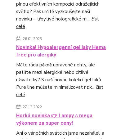
plnou efektivních kompozicí odrážejících
světlo? Pak určitě vyzkoušejte naši
novinku – třpytivé holografické mi...
číst
celé
26.01.2023
Novinka! Hypoalergenní gel laky Hema
free pro alergiky
Máte ráda pěkně upravené nehty, ale
patříte mezi alergické nebo citlivé
uživatelky? S naší novou kolekcí gel laků
Pure line můžete minimalizovat rizik...
číst
celé
27.12.2022
Horká novinka 👉 Lampy s mega
výkonem za super ceny!
Ani o vánočních svátcích jsme nezaháleli a