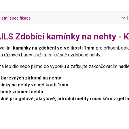
etní specifikace
ILS Zdobící kamínky na nehty 
valitní
kamínky na zdobení ve velikosti 1mm
pro přírodní, ge
a různých barev a užijte si krásně ozdobené nehty.
a lepidlo nebo přímo do výpotku a zafixujte zakončovacím nadl
 barevných zirkonů na nehty
ínky na nehty ve velikosti 1mm
íbené zdobení nehtů
dné pro gelové, akrylové, přírodní mehty i manikúru z gel l