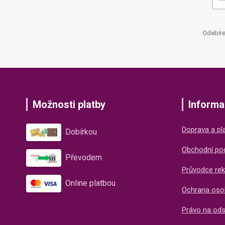
Odebíre
Možnosti platby
Informa
Doprava a pl
Dobírkou
Obchodní po
Převodem
Průvodce rek
Online platbou
Ochrana oso
Právo na od