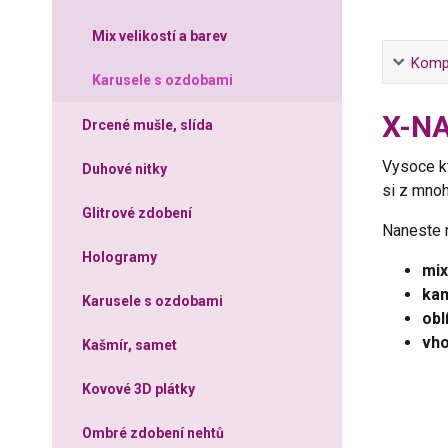
Mix velikostí a barev
Kompl
Karusele s ozdobami
X-NA
Drcené mušle, slída
Vysoce k
Duhové nitky
si z mnoh
Glitrové zdobení
Naneste n
Hologramy
mix
kam
Karusele s ozdobami
obl
vho
Kašmír, samet
Kovové 3D plátky
Ombré zdobení nehtů