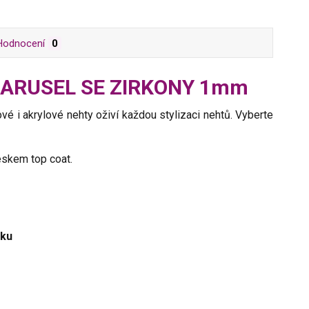
Hodnocení
0
- KARUSEL SE ZIRKONY 1mm
lové i akrylové nehty oživí každou stylizaci nehtů. Vyberte
eskem top coat.
aku