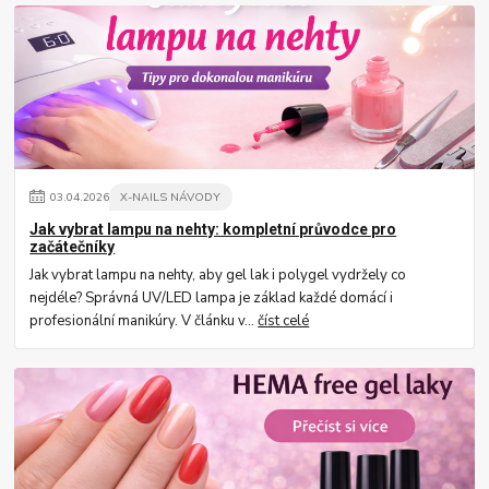
03
.
04
.
2026
X-NAILS NÁVODY
Jak vybrat lampu na nehty: kompletní průvodce pro
začátečníky
Jak vybrat lampu na nehty, aby gel lak i polygel vydržely co
nejdéle? Správná UV/LED lampa je základ každé domácí i
profesionální manikúry. V článku v...
číst celé