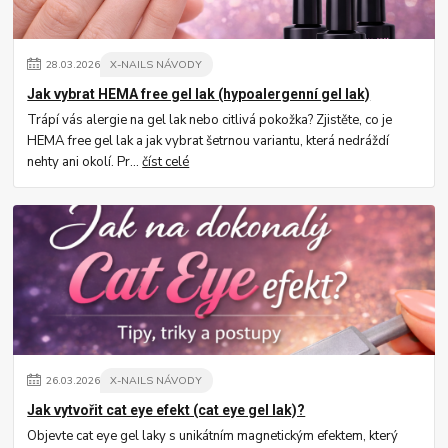
28
.
03
.
2026
X-NAILS NÁVODY
Jak vybrat HEMA free gel lak (hypoalergenní gel lak)
Trápí vás alergie na gel lak nebo citlivá pokožka? Zjistěte, co je
HEMA free gel lak a jak vybrat šetrnou variantu, která nedráždí
nehty ani okolí. Pr...
číst celé
26
.
03
.
2026
X-NAILS NÁVODY
Jak vytvořit cat eye efekt (cat eye gel lak)?
Objevte cat eye gel laky s unikátním magnetickým efektem, který