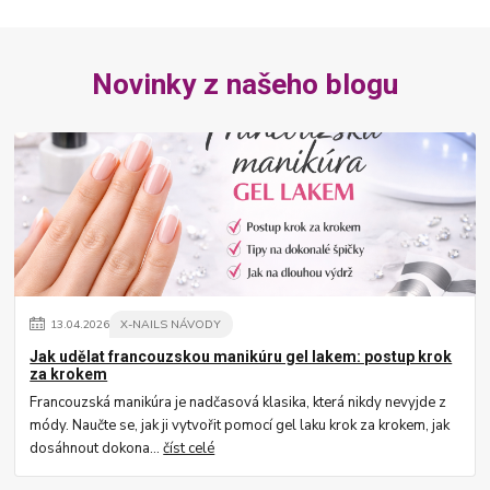
Novinky z našeho blogu
13
.
04
.
2026
X-NAILS NÁVODY
Jak udělat francouzskou manikúru gel lakem: postup krok
za krokem
Francouzská manikúra je nadčasová klasika, která nikdy nevyjde z
módy. Naučte se, jak ji vytvořit pomocí gel laku krok za krokem, jak
dosáhnout dokona...
číst celé