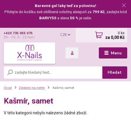
Barevné gel laky teď za polovinu!
Přidejte do košíku své oblíbené odstíny alespoň za
799 Kč
, zadejte kód
BARVY50
a sleva
50 %
je vaše.
0
ks
+420 735 055 075
CZK
za
0,00 Kč
(Po - Pá, 8 - 16 hod.)
Menu
Hledat
Úvod
Zdobení na nehty
Kašmír, samet
Kašmír, samet
V této kategorii nebylo nalezeno žádné zboží.