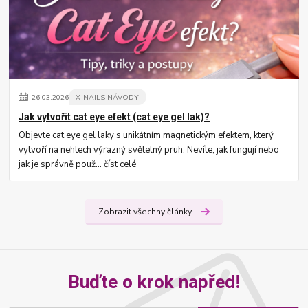
26
.
03
.
2026
X-NAILS NÁVODY
Jak vytvořit cat eye efekt (cat eye gel lak)?
Objevte cat eye gel laky s unikátním magnetickým efektem, který
vytvoří na nehtech výrazný světelný pruh. Nevíte, jak fungují nebo
jak je správně použ...
číst celé
Zobrazit všechny články
Buďte o krok napřed!