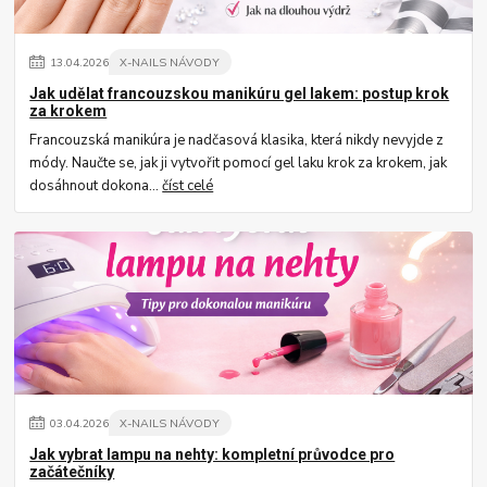
13
.
04
.
2026
X-NAILS NÁVODY
Jak udělat francouzskou manikúru gel lakem: postup krok
za krokem
Francouzská manikúra je nadčasová klasika, která nikdy nevyjde z
módy. Naučte se, jak ji vytvořit pomocí gel laku krok za krokem, jak
dosáhnout dokona...
číst celé
03
.
04
.
2026
X-NAILS NÁVODY
Jak vybrat lampu na nehty: kompletní průvodce pro
začátečníky