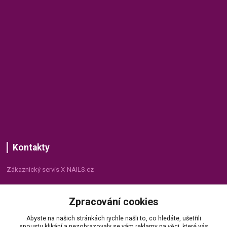
Kontakty
Zákaznický servis X-NAILS.cz
Dana Matušková
Zpracování cookies
+420 735 055 075
(Po - Pá, 8 - 16 hod.)
Abyste na našich stránkách rychle našli to, co hledáte, ušetřili
spoustu klikání a nezobrazovaly se vám reklamy na věci, které vás