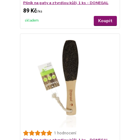
Pilník na paty a ztvrdlou kůži, 1 ks - DONEGAL
89 Kč
/
ks
Koupit
skladem
1 hodnocení