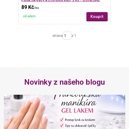
Pilník na paty a ztvrdlou kůži, 1 ks - DONEGAL
89 Kč
/
ks
Koupit
skladem
strana
z 1
Novinky z našeho blogu