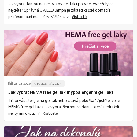
Jak vybrat lampu na nehty, aby gel lak i polygel vydržely co
nejdéle? Správná UV/LED lampa je základ každé domácí i
profesionální manikúry. V článku v...
číst celé
28
.
03
.
2026
X-NAILS NÁVODY
Jak vybrat HEMA free gel lak (hypoalergenní gel lak)
Trápí vás alergie na gel lak nebo citlivá pokožka? Zjistěte, co je
HEMA free gel lak a jak vybrat šetrnou variantu, která nedráždí
nehty ani okolí. Pr...
číst celé