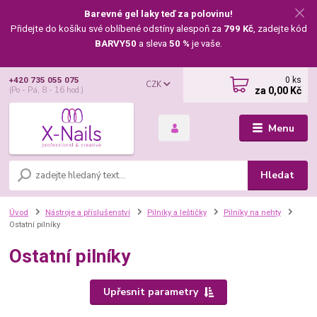
Barevné gel laky teď za polovinu!
Přidejte do košíku své oblíbené odstíny alespoň za
799 Kč
, zadejte kód
BARVY50
a sleva
50 %
je vaše.
0
ks
+420 735 055 075
CZK
za
0,00 Kč
(Po - Pá, 8 - 16 hod.)
Menu
Hledat
Úvod
Nástroje a příslušenství
Pilníky a leštičky
Pilníky na nehty
Ostatní pilníky
Ostatní pilníky
Upřesnit parametry