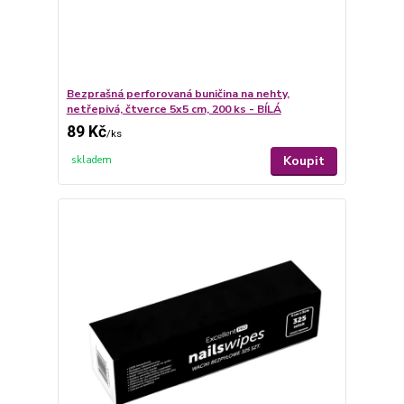
Bezprašná perforovaná buničina na nehty,
netřepivá, čtverce 5x5 cm, 200 ks - BÍLÁ
89 Kč
/
ks
Koupit
skladem