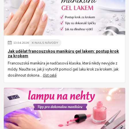
13
.
04
.
2026
X-NAILS NÁVODY
Jak udělat francouzskou manikúru gel lakem: postup krok
za krokem
Francouzská manikúra je nadčasová klasika, která nikdy nevyjde z
módy. Naučte se, jak ji vytvořit pomocí gel laku krok za krokem, jak
dosáhnout dokona...
číst celé