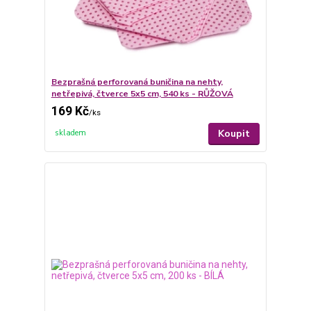
Bezprašná perforovaná buničina na nehty,
netřepivá, čtverce 5x5 cm, 540 ks - RŮŽOVÁ
169 Kč
/
ks
Koupit
skladem