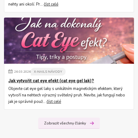
nehty ani okolí. Pr...
číst celé
26
.
03
.
2026
X-NAILS NÁVODY
Jak vytvořit cat eye efekt (cat eye gel lak)?
Objevte cat eye gel laky s unikátním magnetickým efektem, který
vytvoří na nehtech výrazný světelný pruh. Nevíte, jak fungují nebo
jak je správně použ...
číst celé
Zobrazit všechny články