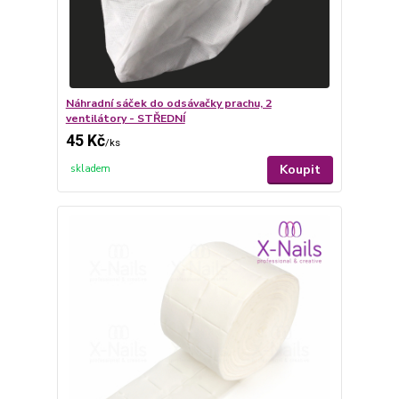
Náhradní sáček do odsávačky prachu, 2
ventilátory - STŘEDNÍ
45 Kč
/
ks
Koupit
skladem