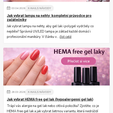
03
.
04
.
2026
X-NAILS NÁVODY
Jak vybrat lampu na nehty: kompletní průvodce pro
začátečníky
Jak vybrat lampu na nehty, aby gel lak i polygel vydržely co
nejdéle? Správná UV/LED lampa je základ každé domácí i
profesionální manikúry. V článku v...
číst celé
28
.
03
.
2026
X-NAILS NÁVODY
Jak vybrat HEMA free gel lak (hypoalergenní gel lak)
Trápí vás alergie na gel lak nebo citlivá pokožka? Zjistěte, co je
HEMA free gel lak a jak vybrat šetrnou variantu, která nedráždí