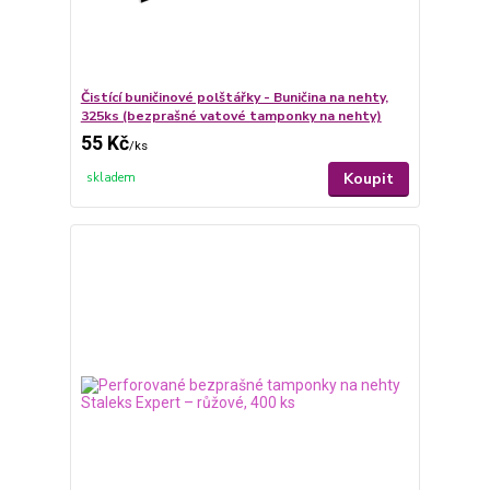
Čistící buničinové polštářky - Buničina na nehty,
325ks (bezprašné vatové tamponky na nehty)
55 Kč
/
ks
Koupit
skladem