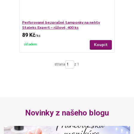
Perforované bezprašné tamponky na nehty
Staleks Expert – růžové, 400 ks
89 Kč
/
ks
Koupit
skladem
strana
z 1
Novinky z našeho blogu