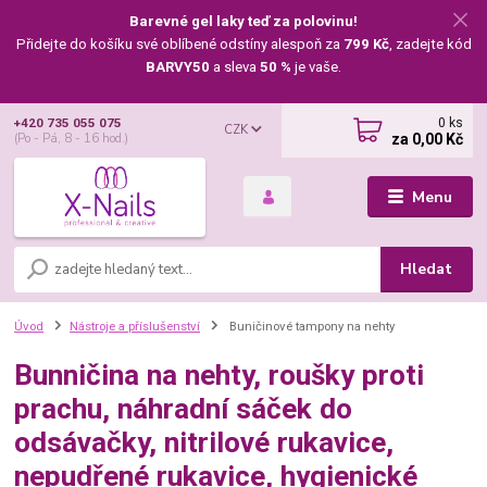
Barevné gel laky teď za polovinu!
Přidejte do košíku své oblíbené odstíny alespoň za
799 Kč
, zadejte kód
BARVY50
a sleva
50 %
je vaše.
0
ks
+420 735 055 075
CZK
za
0,00 Kč
(Po - Pá, 8 - 16 hod.)
Menu
Hledat
Úvod
Nástroje a příslušenství
Buničinové tampony na nehty
Bunničina na nehty, roušky proti
prachu, náhradní sáček do
odsávačky, nitrilové rukavice,
nepudřené rukavice, hygienické