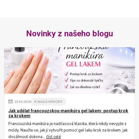
Novinky z našeho blogu
13
.
04
.
2026
X-NAILS NÁVODY
Jak udělat francouzskou manikúru gel lakem: postup krok
za krokem
Francouzská manikúra je nadčasová klasika, která nikdy nevyjde z
módy. Naučte se, jak ji vytvořit pomocí gel laku krok za krokem, jak
dosáhnout dokona...
číst celé