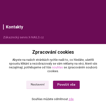
Kontakty
Zákaznický servis X-NAILS.cz
Dana Matušková
Zpracování cookies
+420 735 055 075
(Po - Pá, 8 - 16 hod.)
Abyste na našich stránkách rychle našli to, co hledáte, ušetřili
spoustu klikání a nezobrazovaly se vám reklamy na věci, které vás
info@x-nails.cz
nezajímají, potřebujeme od Vás
souhlas
se zpracováním souborů
cookies.
Povolit vše
Nastavení
Souhlas můžete odmítnout
zde
.
© Copyright 2026 X-NAILS.CZ