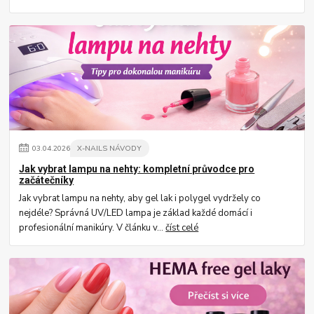
03
.
04
.
2026
X-NAILS NÁVODY
Jak vybrat lampu na nehty: kompletní průvodce pro
začátečníky
Jak vybrat lampu na nehty, aby gel lak i polygel vydržely co
nejdéle? Správná UV/LED lampa je základ každé domácí i
profesionální manikúry. V článku v...
číst celé