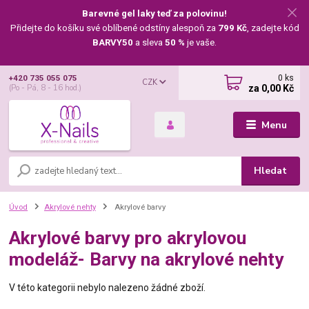
Barevné gel laky teď za polovinu!
Přidejte do košíku své oblíbené odstíny alespoň za
799 Kč
, zadejte kód
BARVY50
a sleva
50 %
je vaše.
0
ks
+420 735 055 075
CZK
za
0,00 Kč
(Po - Pá, 8 - 16 hod.)
Menu
Hledat
Úvod
Akrylové nehty
Akrylové barvy
Akrylové barvy pro akrylovou
modeláž- Barvy na akrylové nehty
V této kategorii nebylo nalezeno žádné zboží.