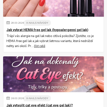
28
.
03
.
2026
X-NAILS NÁVODY
Jak vybrat HEMA free gel lak (hypoalergenní gel lak)
Trápí vás alergie na gel lak nebo citlivá pokožka? Zjistěte, co je
HEMA free gel lak a jak vybrat šetrnou variantu, která nedráždí
nehty ani okolí. Pr...
číst celé
26
.
03
.
2026
X-NAILS NÁVODY
Jak vytvořit cat eye efekt (cat eye gel lak)?