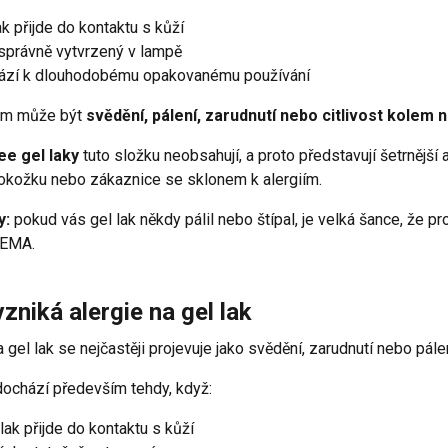
ak přijde do kontaktu s kůží
 správně vytvrzený v lampě
ází k dlouhodobému opakovanému používání
em může být
svědění, pálení, zarudnutí nebo citlivost kolem 
e gel laky
tuto složku neobsahují, a proto představují šetrnější a
pokožku nebo zákaznice se sklonem k alergiím.
y:
pokud vás gel lak někdy pálil nebo štípal, je velká šance, že p
HEMA.
zniká alergie na gel lak
a gel lak se nejčastěji projevuje jako svědění, zarudnutí nebo pál
dochází především tehdy, když:
 lak přijde do kontaktu s kůží