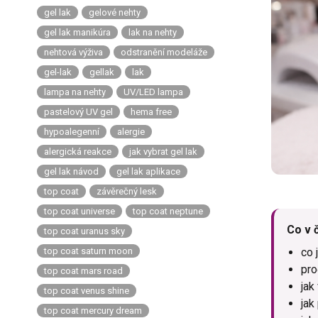
gel lak
gelové nehty
gel lak manikúra
lak na nehty
nehtová výživa
odstranění modeláže
gel-lak
gellak
lak
lampa na nehty
UV/LED lampa
pastelový UV gel
hema free
hypoalegenní
alergie
alergická reakce
jak vybrat gel lak
gel lak návod
gel lak aplikace
top coat
závěrečný lesk
top coat universe
top coat neptune
Co v 
top coat uranus sky
top coat saturn moon
co 
pro
top coat mars road
jak
top coat venus shine
jak
top coat mercury dream