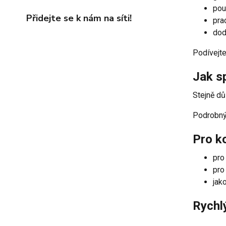
pou
Přidejte se k nám na síti!
pra
dod
Podívejt
Jak sp
Stejně dů
Podrobný
Pro k
pro
pro
jak
Rychlý