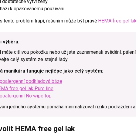
í dostatečně vytvrzený
hází k opakovanému používání
s tento problém trápí, řešením může být právě
HEMA free gel la
ři výběru:
máte citlivou pokožku nebo už jste zaznamenali svědění, pálení č
vejte celý systém ze stejné řady.
á manikúra funguje nejlépe jako celý systém:
poalergenní podkladová báze
MA free gel lak Pure line
poalergenní No wipe top
vání jednoho systému pomáhá minimalizovat riziko podráždění a 
volit HEMA free gel lak