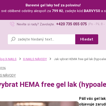
Barevné gel laky teď za polovinu!
u své oblíbené odstíny alespoň za
799 Kč
, zadejte kód
BARVY50
a s
+420 735 055 075
Nevíte si rady? Zavolejte.
(Po - Pá, 8 -
Hledat
log X-NAILS
X-NAILS NÁVODY
Jak vybrat HEMA free gel lak (hypoaler
2026
LS NÁVODY
vybrat HEMA free gel lak (hypoale
Pálí vás gel la
objevuje zarud