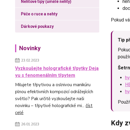
nen
Nehtové tipy (umělé nehty)
doc
Péče o ruce a nehty
Pokud vá
Dárkové poukazy
Tip p
Novinky
Pokud 
použí
23.02.2023
Šetrn
Vyzkoušejte holografické třpytky Deja
vu s fenomenálním třpytem
hy
Milujete třpytivou a oslnivou manikúru
HE
plnou efektivních kompozicí odrážejících
hy
světlo? Pak určitě vyzkoušejte naši
Použí
novinku – třpytivé holografické mi...
číst
celé
Kdy z
26.01.2023