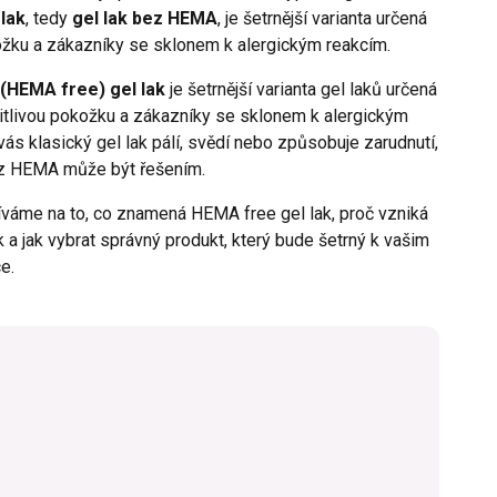
lak
, tedy
gel lak bez HEMA
, je šetrnější varianta určená
kožku a zákazníky se sklonem k alergickým reakcím.
(HEMA free) gel lak
je šetrnější varianta gel laků určená
itlivou pokožku a zákazníky se sklonem k alergickým
ás klasický gel lak pálí, svědí nebo způsobuje zarudnutí,
ez HEMA může být řešením.
íváme na to, co znamená HEMA free gel lak, proč vzniká
ak a jak vybrat správný produkt, který bude šetrný k vašim
e.