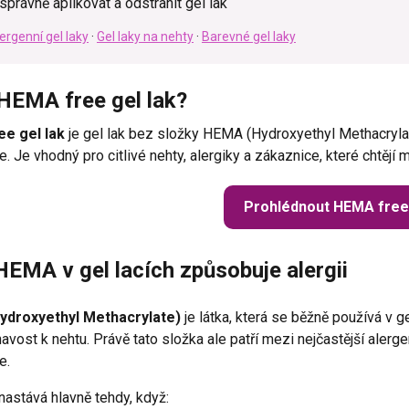
 správně aplikovat a odstranit gel lak
ergenní gel laky
·
Gel laky na nehty
·
Barevné gel laky
 HEMA free gel lak?
e gel lak
je gel lak bez složky HEMA (Hydroxyethyl Methacrylate
. Je vhodný pro citlivé nehty, alergiky a zákaznice, které chtěj
Prohlédnout HEMA free 
HEMA v gel lacích způsobuje alergii
droxyethyl Methacrylate)
je látka, která se běžně používá v ge
lnavost k nehtu. Právě tato složka ale patří mezi nejčastější alerg
e.
astává hlavně tehdy, když: