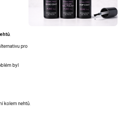
nehtů
.
lternativu pro
roblém byl
ení kolem nehtů.