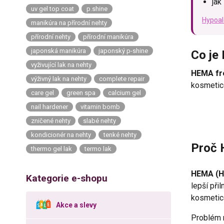
jak
uv gel top coat
p.shine
Hypoal
manikúra na přírodní nehty
přírodní nehty
přírodní manikúra
japonská manikúra
japonský p-shine
Co je
vyživující lak na nehty
HEMA fre
výživný lak na nehty
complete repair
kosmetice
care gel
green spa
calcium gel
nail hardener
vitamin bomb
zničené nehty
slabé nehty
kondicionér na nehty
tenké nehty
Proč 
thermo gel lak
termo lak
HEMA (Hy
Kategorie e-shopu
lepší při
kosmetic
Akce a slevy
Problém n