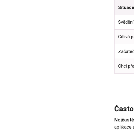
Situac
Svědění 
Citlivá 
Začáteč
Chci před
Často
Nejčastě
aplikace 