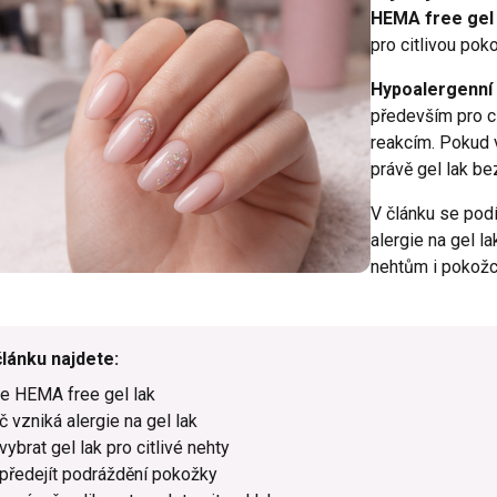
HEMA free gel 
pro citlivou po
Hypoalergenní 
především pro c
reakcím. Pokud v
právě gel lak b
V článku se pod
alergie na gel l
nehtům i pokožc
článku najdete:
je HEMA free gel lak
č vzniká alergie na gel lak
 vybrat gel lak pro citlivé nehty
 předejít podráždění pokožky