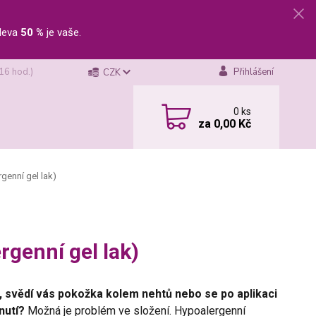
leva
50 %
je vaše.
 16 hod.)
Přihlášení
CZK
0
ks
za
0,00 Kč
genní gel lak)
rgenní gel lak)
k, svědí vás pokožka kolem nehtů nebo se po aplikaci
nutí?
Možná je problém ve složení. Hypoalergenní