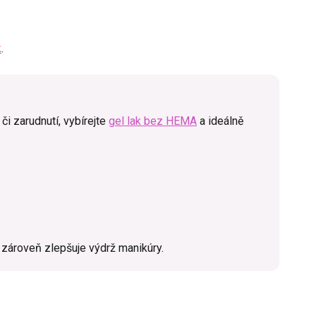
k
.
i zarudnutí, vybírejte
gel lak bez HEMA
a ideálně
zároveň zlepšuje výdrž manikúry.