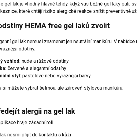
 gel lak je vhodný hlavně tehdy, když vás běžné gel laky pálí, sv
ákaznice, které chtějí riziko alergické reakce snížit preventivně už
odstíny HEMA free gel laků zvolit
enní gel lak nemusí znamenat jen neutrální manikúru. V nabídce n
ýraznější odstíny.
ý vzhled:
nude a růžové odstíny
ka:
červené a elegantní odstíny
nální styl:
pastelové nebo výraznější barvy
 si můžete vybrat šetrnou, ale zároveň stylovou manikúru.
edejít alergii na gel lak
plikace hraje zásadní roli.
 lak nesmí přijít do kontaktu s kůží