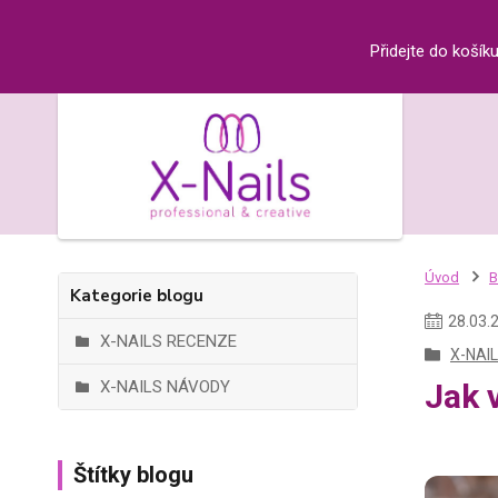
Přidejte do košík
Úvod
B
Kategorie blogu
28
.
03
.
X-NAILS RECENZE
X-NAI
X-NAILS NÁVODY
Jak 
Štítky blogu