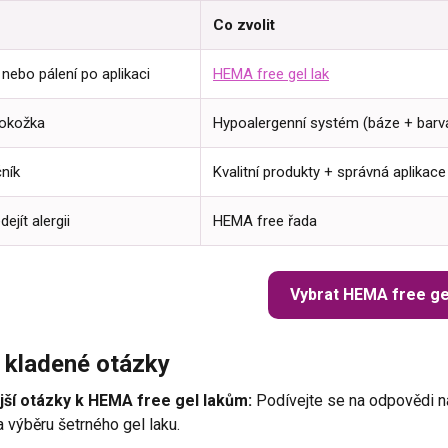
e
Co zvolit
nebo pálení po aplikaci
HEMA free gel lak
pokožka
Hypoalergenní systém (báze + barv
ník
Kvalitní produkty + správná aplikace
ejít alergii
HEMA free řada
Vybrat HEMA free ge
 kladené otázky
jší otázky k HEMA free gel lakům:
Podívejte se na odpovědi na 
a výběru šetrného gel laku.