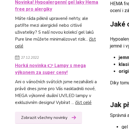
Novinka! Hypoalergenní gel laky Hema
HEMA free
free pro alergiky
ocení i z
Máte ráda pěkně upravené nehty, ale
Jaké 
patříte mezi alergické nebo citlivé
uživatelky? S naší novou kolekcí gel laků
Pure line můžete minimalizovat rizik...
číst
Hypoalerg
celé
jemné i v
jemn
27.12.2022
klasi
Horká novinka 👉 Lampy s mega
origi
výkonem za super ceny!
Ani o vánočních svátcích jsme nezaháleli a
Díky tomu
právě dnes jsme pro Vás naskladnili nové,
MEGA výkonné duální UV/LED lampy v
exkluzivním designu! Vybírat ...
číst celé
Jak př
Správná a
Zobrazit všechny novinky
gel