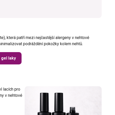
), která patří mezi nejčastější alergeny v nehtové
í minimalizovat podráždění pokožky kolem nehtů.
gel laky
l lacích pro
eny v nehtové