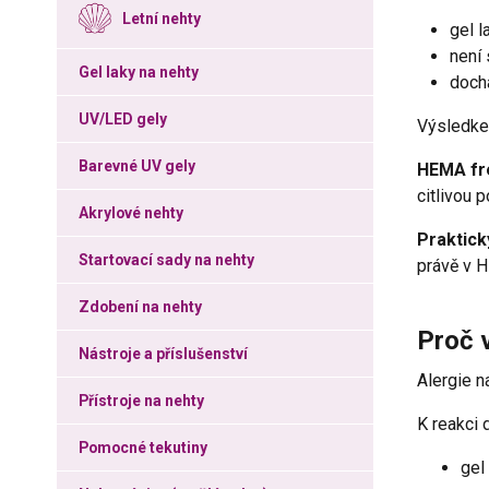
Letní nehty
gel l
není
Gel laky na nehty
doch
UV/LED gely
Výsledk
Barevné UV gely
HEMA fre
citlivou 
Akrylové nehty
Praktick
Startovací sady na nehty
právě v 
Zdobení na nehty
Proč v
Nástroje a příslušenství
Alergie n
Přístroje na nehty
K reakci 
Pomocné tekutiny
gel