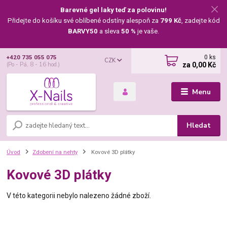
Barevné gel laky teď za polovinu!
Přidejte do košíku své oblíbené odstíny alespoň za
799 Kč
, zadejte kód
BARVY50
a sleva
50 %
je vaše.
0
ks
+420 735 055 075
CZK
za
0,00 Kč
(Po - Pá, 8 - 16 hod.)
Menu
Hledat
Úvod
Zdobení na nehty
Kovové 3D plátky
Kovové 3D plátky
V této kategorii nebylo nalezeno žádné zboží.