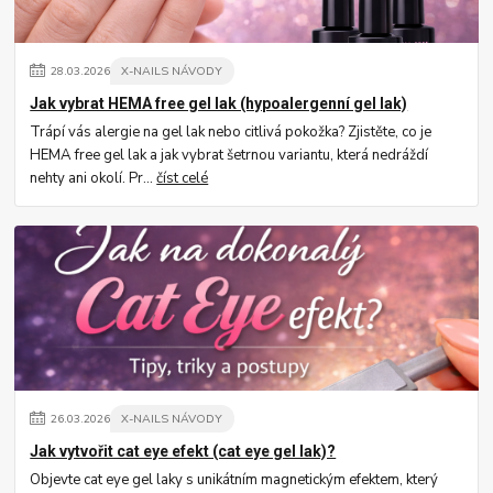
28
.
03
.
2026
X-NAILS NÁVODY
Jak vybrat HEMA free gel lak (hypoalergenní gel lak)
Trápí vás alergie na gel lak nebo citlivá pokožka? Zjistěte, co je
HEMA free gel lak a jak vybrat šetrnou variantu, která nedráždí
nehty ani okolí. Pr...
číst celé
26
.
03
.
2026
X-NAILS NÁVODY
Jak vytvořit cat eye efekt (cat eye gel lak)?
Objevte cat eye gel laky s unikátním magnetickým efektem, který