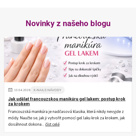
Novinky z našeho blogu
13
.
04
.
2026
X-NAILS NÁVODY
Jak udělat francouzskou manikúru gel lakem: postup krok
za krokem
Francouzská manikúra je nadčasová klasika, která nikdy nevyjde z
módy. Naučte se, jak ji vytvořit pomocí gel laku krok za krokem, jak
dosáhnout dokona...
číst celé