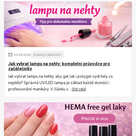
03
.
04
.
2026
X-NAILS NÁVODY
Jak vybrat lampu na nehty: kompletní průvodce pro
začátečníky
Jak vybrat lampu na nehty, aby gel lak i polygel vydržely co
nejdéle? Správná UV/LED lampa je základ každé domácí i
profesionální manikúry. V článku v...
číst celé