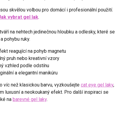
sou skvělou volbou pro domácí i profesionální použití.
Jak vybrat gel lak
.
tváří na nehtech jedinečnou hloubku a odlesky, které se
 a pohybu ruky.
ekt reagující na pohyb magnetu
lný pruh nebo kreativní vzory
ný vzhled podle odstínu
iginální a elegantní manikúru
 víc než klasickou barvu, vyzkoušejte
cat eye gel laky
,
m luxusní a neokoukaný efekt. Pro další inspiraci se
aké na
barevné gel laky
.