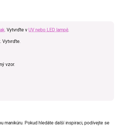
lak
. Vytvrďte v
UV nebo LED lampě
.
. Vytvrďte.
ný vzor.
ou manikúru. Pokud hledáte další inspiraci, podívejte se