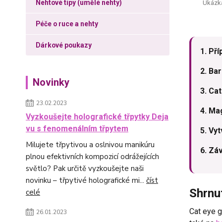
Nehtové tipy (umělé nehty)
Ukázka
Péče o ruce a nehty
Dárkové poukazy
1. Pří
2. Ba
Novinky
3. Cat
23.02.2023
4. Ma
Vyzkoušejte holografické třpytky Deja
vu s fenomenálním třpytem
5. Vyt
Milujete třpytivou a oslnivou manikúru
6. Záv
plnou efektivních kompozicí odrážejících
světlo? Pak určitě vyzkoušejte naši
novinku – třpytivé holografické mi...
číst
Shrnu
celé
Cat eye g
26.01.2023