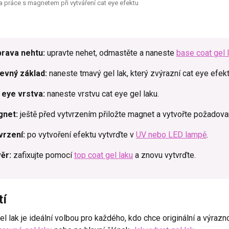
 práce s magnetem při vytváření cat eye efektu
prava nehtu:
upravte nehet, odmastěte a naneste
base coat gel 
revný základ:
naneste tmavý gel lak, který zvýrazní cat eye efekt
 eye vrstva:
naneste vrstvu cat eye gel laku.
gnet:
ještě před vytvrzením přiložte magnet a vytvořte požadova
vrzení:
po vytvoření efektu vytvrďte v
UV nebo LED lampě
.
ěr:
zafixujte pomocí
top coat gel laku
a znovu vytvrďte.
tí
el lak je ideální volbou pro každého, kdo chce originální a výrazn