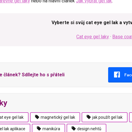
arevné gel laky
nebo na hlavní článek
Jak vybrat gel lak
.
Vyberte si svůj cat eye gel lak a vyt
Cat eye gel laky
·
Base coa
se článek? Sdílejte ho s přáteli
Fac
tky
at eye gel lak
magnetický gel lak
jak použít gel lak
el lak aplikace
manikúra
design nehtů