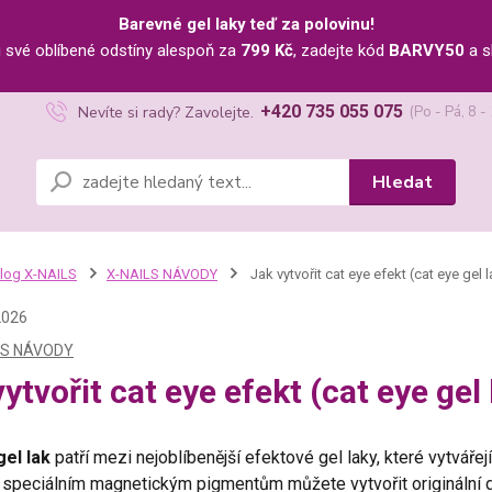
Barevné gel laky teď za polovinu!
u své oblíbené odstíny alespoň za
799 Kč
, zadejte kód
BARVY50
a s
+420 735 055 075
Nevíte si rady? Zavolejte.
(Po - Pá, 8 -
Hledat
log X-NAILS
X-NAILS NÁVODY
Jak vytvořit cat eye efekt (cat eye gel 
2026
LS NÁVODY
ytvořit cat eye efekt (cat eye gel 
gel lak
patří mezi nejoblíbenější efektové gel laky, které vytvářej
 speciálním magnetickým pigmentům můžete vytvořit originální de