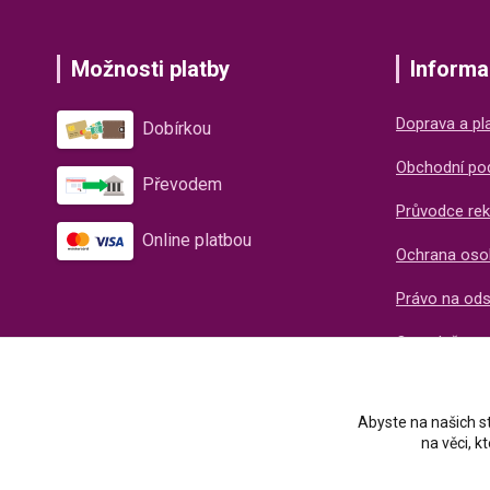
Možnosti platby
Informa
Doprava a pl
Dobírkou
Obchodní po
Převodem
Průvodce rek
Online platbou
Ochrana oso
Právo na od
O společnos
Recenze naš
Abyste na našich st
na věci, 