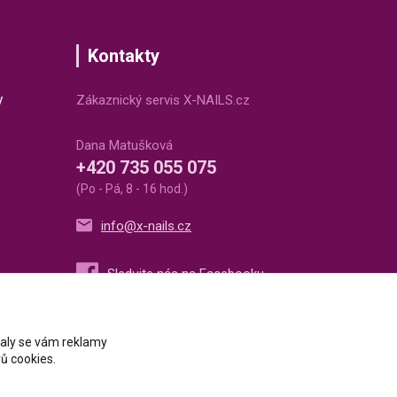
Kontakty
v
Zákaznický servis X-NAILS.cz
Dana Matušková
+420 735 055 075
(Po - Pá, 8 - 16 hod.)
info@x-nails.cz
ovaly se vám reklamy
ů cookies.