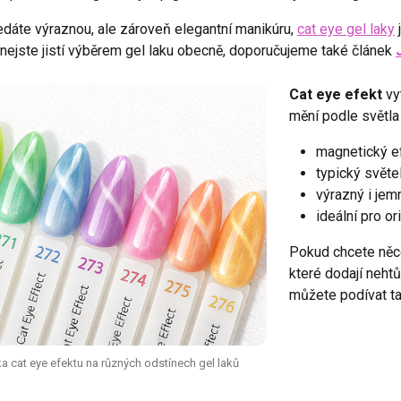
dáte výraznou, ale zároveň elegantní manikúru,
cat eye gel laky
j
nejste jistí výběrem gel laku obecně, doporučujeme také článek
Cat eye efekt
vy
mění podle světla
magnetický ef
typický světe
výrazný i jem
ideální pro or
Pokud chcete něco
které dodají nehtů
můžete podívat t
a cat eye efektu na různých odstínech gel laků