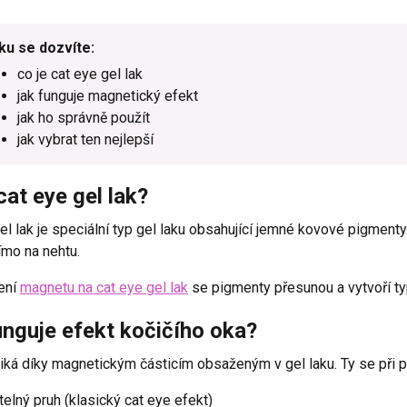
ku se dozvíte:
co je cat eye gel lak
jak funguje magnetický efekt
jak ho správně použít
jak vybrat ten nejlepší
cat eye gel lak?
el lak je speciální typ gel laku obsahující jemné kovové pigmenty
ímo na nehtu.
ení
magnetu na cat eye gel lak
se pigmenty přesunou a vytvoří typ
unguje efekt kočičího oka?
iká díky magnetickým částicím obsaženým v gel laku. Ty se při př
telný pruh (klasický cat eye efekt)