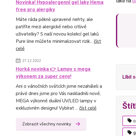
také na
b
Novinka! Hypoalergenní gel laky Hema
free pro alergiky
Máte ráda pěkně upravené nehty, ale
patříte mezi alergické nebo citlivé
uživatelky? S naší novou kolekcí gel laků
Pure line můžete minimalizovat rizik...
číst
celé
27.12.2022
Horká novinka 👉 Lampy s mega
výkonem za super ceny!
Líbil 
Ani o vánočních svátcích jsme nezaháleli a
právě dnes jsme pro Vás naskladnili nové,
MEGA výkonné duální UV/LED lampy v
Ští
exkluzivním designu! Vybírat ...
číst celé
c
Zobrazit všechny novinky
g