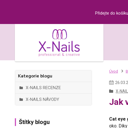
Přidejte do košík
Úvod
B
Kategorie blogu
26
.
03
.
X-NAILS RECENZE
X-NAI
X-NAILS NÁVODY
Jak v
Cat eye 
Štítky blogu
oko. Díky