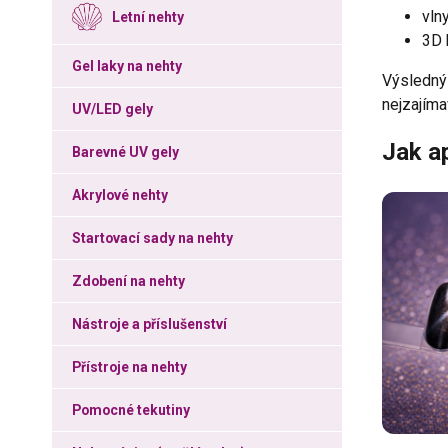
vln
Letní nehty
3D 
Gel laky na nehty
Výsledný 
nejzajíma
UV/LED gely
Jak ap
Barevné UV gely
Akrylové nehty
Startovací sady na nehty
Zdobení na nehty
Nástroje a příslušenství
Přístroje na nehty
Pomocné tekutiny