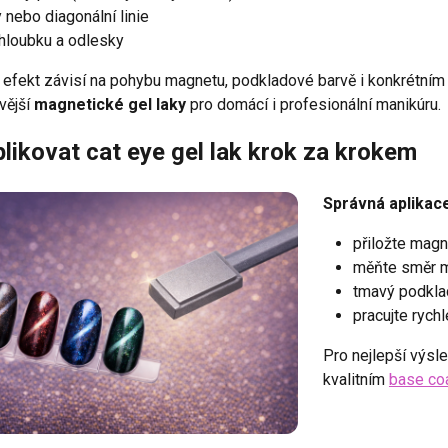
y nebo diagonální linie
hloubku a odlesky
efekt závisí na pohybu magnetu, podkladové barvě i konkrétním o
vější
magnetické gel laky
pro domácí i profesionální manikúru.
likovat cat eye gel lak krok za krokem
Správná aplikace
přiložte magn
měňte směr m
tmavý podkla
pracujte rych
Pro nejlepší výs
kvalitním
base co