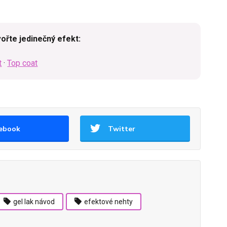
vořte jedinečný efekt:
t
·
Top coat
ebook
Twitter
gel lak návod
efektové nehty