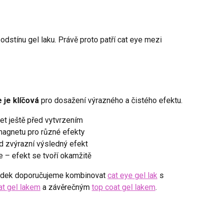
dstínu gel laku. Právě proto patří cat eye mezi
 je klíčová
pro dosažení výrazného a čistého efektu.
et ještě před vytvrzením
agnetu pro různé efekty
d zvýrazní výsledný efekt
le – efekt se tvoří okamžitě
ledek doporučujeme kombinovat
cat eye gel lak
s
at gel lakem
a závěrečným
top coat gel lakem
.