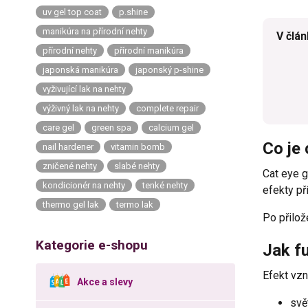
uv gel top coat
p.shine
manikúra na přírodní nehty
V člán
přírodní nehty
přírodní manikúra
japonská manikúra
japonský p-shine
vyživující lak na nehty
výživný lak na nehty
complete repair
care gel
green spa
calcium gel
Co je 
nail hardener
vitamin bomb
zničené nehty
slabé nehty
Cat eye g
kondicionér na nehty
tenké nehty
efekty př
thermo gel lak
termo lak
Po přilož
Kategorie e-shopu
Jak f
Efekt vzn
Akce a slevy
svě