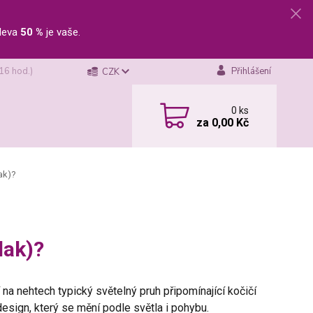
leva
50 %
je vaše.
 16 hod.)
Přihlášení
CZK
0
ks
za
0,00 Kč
lak)?
lak)?
í na nehtech typický světelný pruh připomínající kočičí
sign, který se mění podle světla i pohybu.