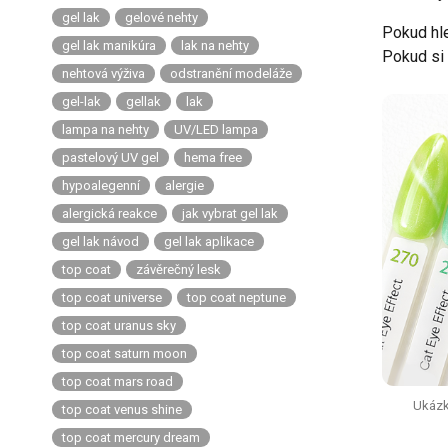
gel lak
gelové nehty
Pokud hle
gel lak manikúra
lak na nehty
Pokud si 
nehtová výživa
odstranění modeláže
gel-lak
gellak
lak
lampa na nehty
UV/LED lampa
pastelový UV gel
hema free
hypoalegenní
alergie
alergická reakce
jak vybrat gel lak
gel lak návod
gel lak aplikace
top coat
závěrečný lesk
top coat universe
top coat neptune
top coat uranus sky
top coat saturn moon
top coat mars road
Ukázk
top coat venus shine
top coat mercury dream