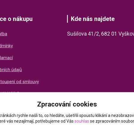
ce o nákupu
Kde nás najdete
Sušilova 41/2, 682 01 Vyško
atba
dmínky
lamací
bních údajů
stoupení od smlouvy
ti X-NAILS
Zpracování cookies
ich zákazníků
ránkách rychle našli to, co hledáte, ušetřili spoustu klikání a nezobraz
které vás nezajímají, potřebujeme od Vás
souhlas
se zpracováním soubor