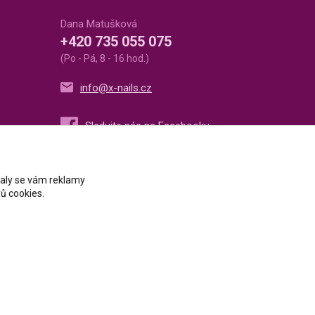
Dana Matušková
+420 735 055 075
(Po - Pá, 8 - 16 hod.)
info@x-nails.cz
ovaly se vám reklamy
ů cookies.