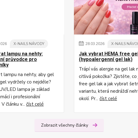
2026
X-NAILS NÁVODY
28
.
03
.
2026
X-NAILS NÁVO
rat lampu na nehty:
Jak vybrat HEMA free gel
ní průvodce pro
(hypoalergenní gel lak)
níky
Trápí vás alergie na gel lak
at lampu na nehty, aby gel
citlivá pokožka? Zjistěte, c
ygel vydržely co nejdéle?
free gel lak a jak vybrat šet
UV/LED lampa je základ
variantu, která nedráždí neh
mácí i profesionální
okolí. Pr...
číst celé
 V článku v...
číst celé
Zobrazit všechny články