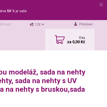
leva
50 %
je vaše.
 16 hod.)
Přihlášení
CZK
0
ks
za
0,00 Kč
vou modeláž, sada na nehty
ehty, sada na nehty s UV
a na nehty s bruskou,sada