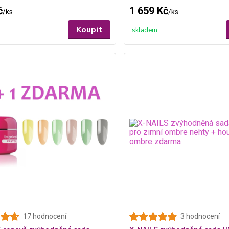
č
1 659 Kč
/
ks
/
ks
Koupit
skladem
17 hodnocení
3 hodnocení