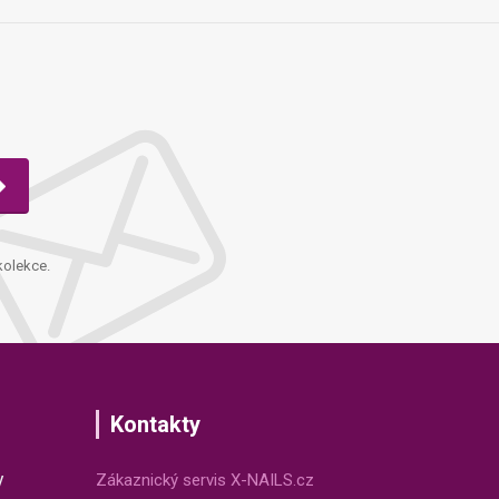
kolekce.
Kontakty
v
Zákaznický servis X-NAILS.cz