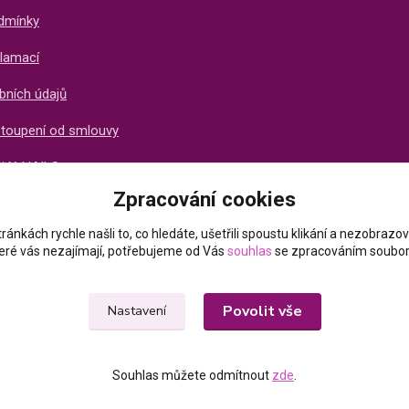
dmínky
lamací
bních údajů
stoupení od smlouvy
ti X-NAILS
Zpracování cookies
ich zákazníků
ránkách rychle našli to, co hledáte, ušetřili spoustu klikání a nezobraz
které vás nezajímají, potřebujeme od Vás
souhlas
se zpracováním soubor
Povolit vše
Nastavení
Souhlas můžete odmítnout
zde
.