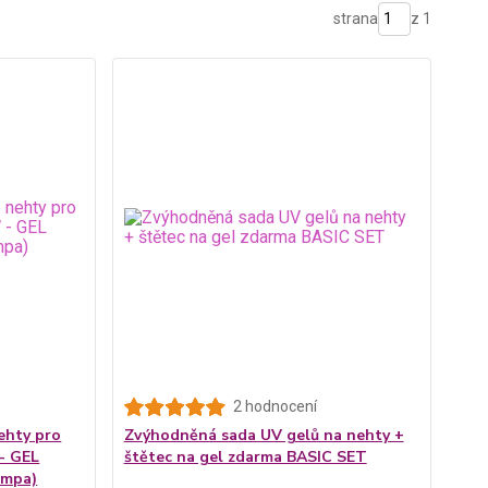
strana
z 1
2 hodnocení
ehty pro
Zvýhodněná sada UV gelů na nehty +
- GEL
štětec na gel zdarma BASIC SET
ampa)