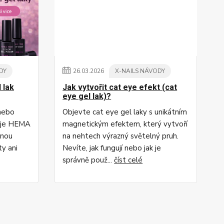
DY
26
.
03
.
2026
X-NAILS NÁVODY
 lak
Jak vytvořit cat eye efekt (cat
eye gel lak)?
 nebo
Objevte cat eye gel laky s unikátním
o je HEMA
magnetickým efektem, který vytvoří
rnou
na nehtech výrazný světelný pruh.
ty ani
Nevíte, jak fungují nebo jak je
správně použ...
číst celé