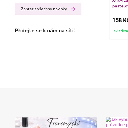
X-NAILS
pastel
Zobrazit všechny novinky
158 K
Přidejte se k nám na síti!
skladem