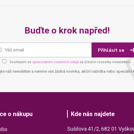
Buďte o krok napřed!
Přihlásit se
Souhlasím se
zpracováním osobních údajů
za účelem rozesílky newsletteru.
jte náš newsletter a nemine vás žádná novinka, akční nabídka nebo speciální 
ce o nákupu
Kde nás najdete
Sušilova 41/2, 682 01 Vyško
atba