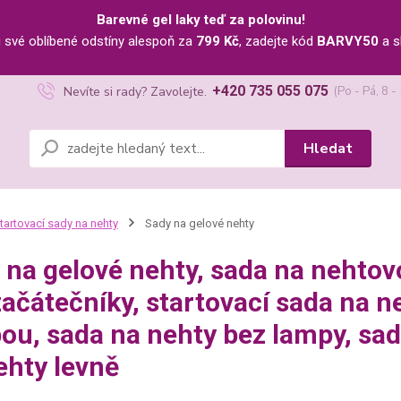
Barevné gel laky teď za polovinu!
u své oblíbené odstíny alespoň za
799 Kč
, zadejte kód
BARVY50
a s
+420 735 055 075
Nevíte si rady? Zavolejte.
(Po - Pá, 8 -
Hledat
tartovací sady na nehty
Sady na gelové nehty
 na gelové nehty, sada na nehto
začátečníky, startovací sada na n
ou, sada na nehty bez lampy, sad
ehty levně