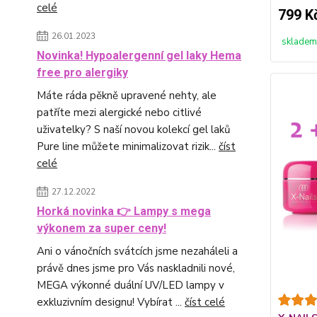
celé
799 K
26.01.2023
skladem
Novinka! Hypoalergenní gel laky Hema
free pro alergiky
Máte ráda pěkně upravené nehty, ale
patříte mezi alergické nebo citlivé
uživatelky? S naší novou kolekcí gel laků
Pure line můžete minimalizovat rizik...
číst
celé
27.12.2022
Horká novinka 👉 Lampy s mega
výkonem za super ceny!
Ani o vánočních svátcích jsme nezaháleli a
právě dnes jsme pro Vás naskladnili nové,
MEGA výkonné duální UV/LED lampy v
exkluzivním designu! Vybírat ...
číst celé