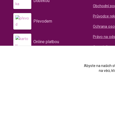
Dobírkou
Obchodní po
Průvodce rek
Převodem
Ochrana oso
Právo na od
Online platbou
O společnos
Recenze naš
Abyste na našich st
na věci, 