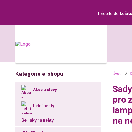
Přidejte do košík
Kategorie e-shopu
Úvod
S
Sady
Akce a slevy
pro 
Letní nehty
lamp
na n
Gel laky na nehty