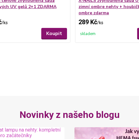
 cenově zvýhodněná sada
X-NAILS zvýhodněná sada U
ových UV gelů 2+1 ZDARMA
zimní ombre nehty + houbič
ombre zdarma
č
289 Kč
/
ks
/
ks
Koupit
skladem
Novinky z našeho blogu