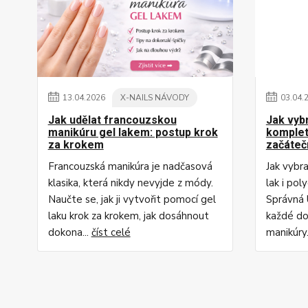
13
.
04
.
2026
X-NAILS NÁVODY
03
.
04
.
Jak udělat francouzskou
Jak vyb
manikúru gel lakem: postup krok
komplet
za krokem
začáteč
Francouzská manikúra je nadčasová
Jak vybr
klasika, která nikdy nevyjde z módy.
lak i pol
Naučte se, jak ji vytvořit pomocí gel
Správná 
laku krok za krokem, jak dosáhnout
každé do
dokona...
číst celé
manikúry.