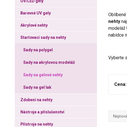
UV/LED gely
Barevné UV gely
Oblíbené
nehty
na
Akrylové nehty
modeláž 
nabídce
Startovací sady na nehty
Sady na polygel
Vyberte s
Sady na akrylovou modeláž
Sady na gelové nehty
Cena:
Sady na gel lak
Zdobení na nehty
Nástroje a příslušenství
Nejnově
Přístroje na nehty