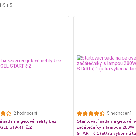
1-5 z 5
2 hodnocení
5 hodnocení
 sada na gelové nehty bez
Startovací sada na gelové n
 GEL START č.2
začátečníky s lampou 280W 
START č.1 (ultra výkonná l