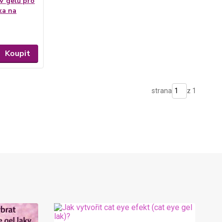
V gelů pro
ka na
Koupit
strana
z 1