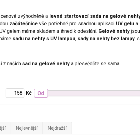
 cenově zvýhodněné a
levné startovací sada na gelové neht
jdou
začátečnice
vše potřebné pro snadnou aplikaci
UV gelu
a
UV gelem máme skladem a ihned k odeslání.
Gelové nehty
jsou
 máme
sadu na nehty s UV lampou
,
sady na nehty bez lampy
, 
i z našich
sad na gelové nehty
a přesvědčte se sama.
Kč
Od
jší
Nejlevnější
Nejdražší