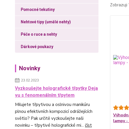
Zobrazuji 
Pomocné tekutiny
Nehtové tipy (umělé nehty)
Péče o ruce a nehty
Dárkové poukazy
Novinky
23.02.2023
Vyzkoušejte holografické třpytky Deja
vu s fenomenálním třpytem
Milujete třpytivou a oslnivou manikúru
plnou efektivních kompozicí odrážejících
Výhodná
světlo? Pak určitě vyzkoušejte naši
lampy -
novinku – třpytivé holografické mi...
číst