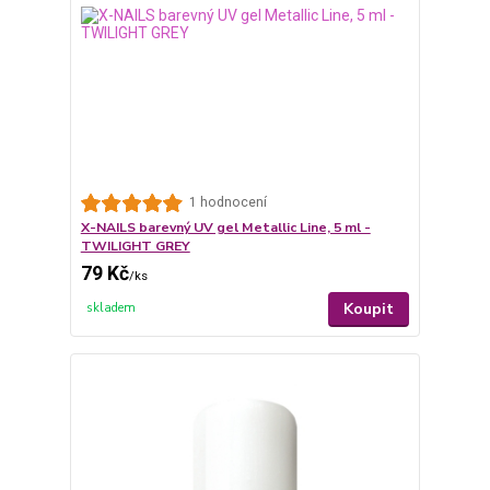
1 hodnocení
X-NAILS barevný UV gel Metallic Line, 5 ml -
TWILIGHT GREY
79 Kč
/
ks
Koupit
skladem