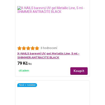
3 hodnocení
X-NAILS barevný UV gel Metallic Line, 5 ml -
SHIMMER ANTRACITE BLACK
79 Kč
/
ks
Koupit
skladem
Nově v nabídce