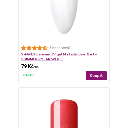
5 hodnocení
X-NAILS barevný UV gel Metallic Line, 5 ml -
SHIMMER POLAR WHITE
79 Kč
/
ks
Koupit
skladem