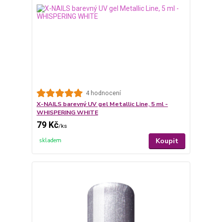
4 hodnocení
X-NAILS barevný UV gel Metallic Line, 5 ml -
WHISPERING WHITE
79 Kč
/
ks
Koupit
skladem