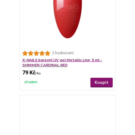
2 hodnocení
X-NAILS barevný UV gel Metallic Line, 5 ml -
SHIMMER CARDINAL RED
79 Kč
/
ks
Koupit
skladem