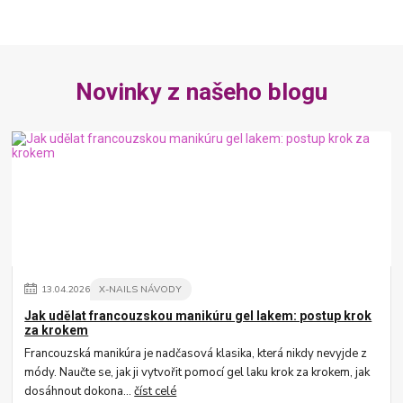
Novinky z našeho blogu
13
.
04
.
2026
X-NAILS NÁVODY
Jak udělat francouzskou manikúru gel lakem: postup krok
za krokem
Francouzská manikúra je nadčasová klasika, která nikdy nevyjde z
módy. Naučte se, jak ji vytvořit pomocí gel laku krok za krokem, jak
dosáhnout dokona...
číst celé