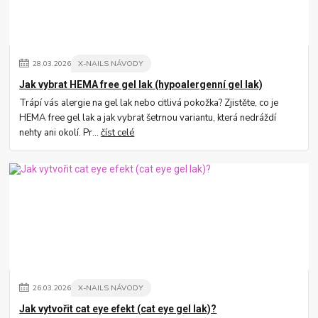
28
.
03
.
2026
X-NAILS NÁVODY
Jak vybrat HEMA free gel lak (hypoalergenní gel lak)
Trápí vás alergie na gel lak nebo citlivá pokožka? Zjistěte, co je
HEMA free gel lak a jak vybrat šetrnou variantu, která nedráždí
nehty ani okolí. Pr...
číst celé
26
.
03
.
2026
X-NAILS NÁVODY
Jak vytvořit cat eye efekt (cat eye gel lak)?