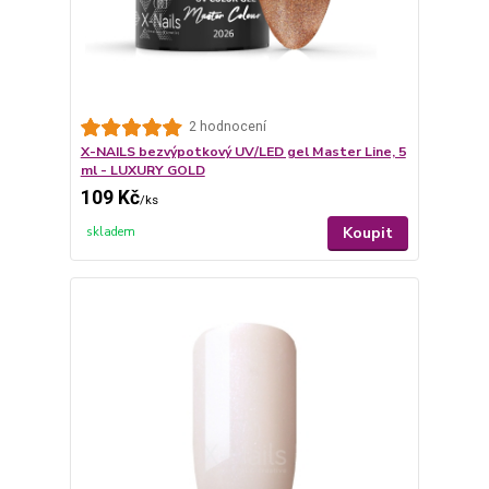
2 hodnocení
X-NAILS bezvýpotkový UV/LED gel Master Line, 5
ml - LUXURY GOLD
109 Kč
/
ks
Koupit
skladem