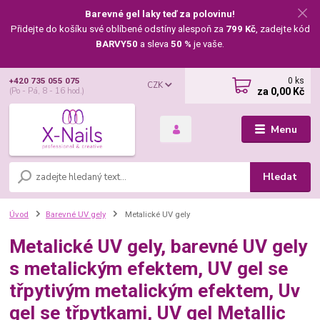
Barevné gel laky teď za polovinu!
Přidejte do košíku své oblíbené odstíny alespoň za
799 Kč
, zadejte kód
BARVY50
a sleva
50 %
je vaše.
0
ks
+420 735 055 075
CZK
za
0,00 Kč
(Po - Pá, 8 - 16 hod.)
Menu
Hledat
Úvod
Barevné UV gely
Metalické UV gely
Metalické UV gely, barevné UV gely
s metalickým efektem, UV gel se
třpytivým metalickým efektem, Uv
gel se třpytkami, UV gel Metallic