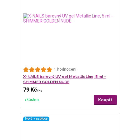
1 hodnocení
X-NAILS barevný UV gel Metallic Line, 5 ml -
SHIMMER GOLDEN NUDE
79 Kč
/
ks
Koupit
skladem
Nově v nabídce