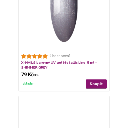
2 hodnocení
X-NAILS barevný UV gel Metallic Line, 5 ml -
SHIMMER GREY
79 Kč
/
ks
Koupit
skladem