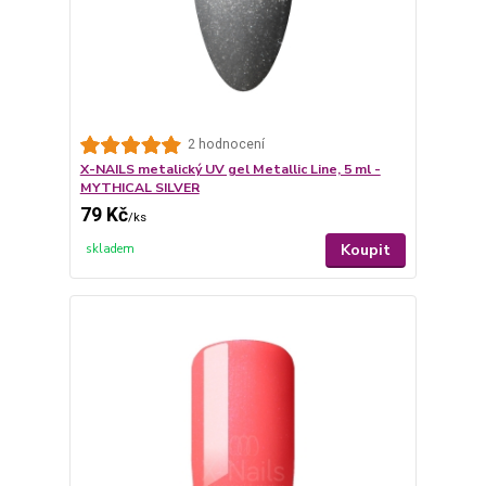
2 hodnocení
X-NAILS metalický UV gel Metallic Line, 5 ml -
MYTHICAL SILVER
79 Kč
/
ks
Koupit
skladem