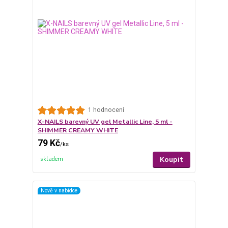
1 hodnocení
X-NAILS barevný UV gel Metallic Line, 5 ml -
SHIMMER CREAMY WHITE
79 Kč
/
ks
Koupit
skladem
Nově v nabídce