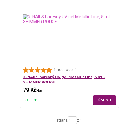
1 hodnocení
X-NAILS barevný UV gel Metallic Line, 5 ml -
SHIMMER ROUGE
79 Kč
/
ks
Koupit
skladem
strana
z 1