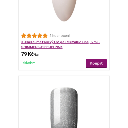
2 hodnocení
X-NAILS metalický UV gel Metallic Line, 5 ml -
SHIMMER CHIFFON PINK
79 Kč
/
ks
Koupit
skladem