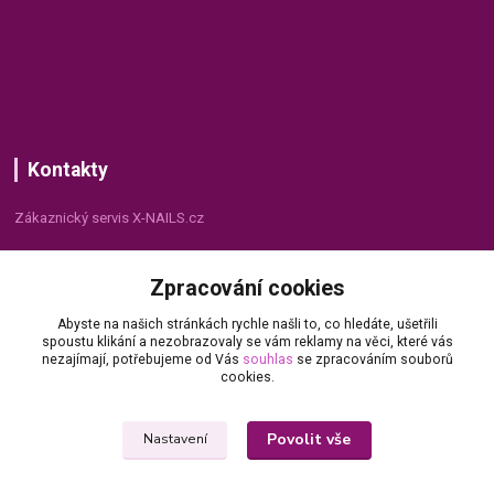
Kontakty
Zákaznický servis X-NAILS.cz
Dana Matušková
Zpracování cookies
+420 735 055 075
(Po - Pá, 8 - 16 hod.)
Abyste na našich stránkách rychle našli to, co hledáte, ušetřili
spoustu klikání a nezobrazovaly se vám reklamy na věci, které vás
info@x-nails.cz
nezajímají, potřebujeme od Vás
souhlas
se zpracováním souborů
cookies.
Povolit vše
Nastavení