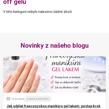
off gelů
V této kategorii nebylo nalezeno žádné zboží.
Novinky z našeho blogu
13
.
04
.
2026
X-NAILS NÁVODY
Jak udělat francouzskou manikúru gel lakem: postup krok