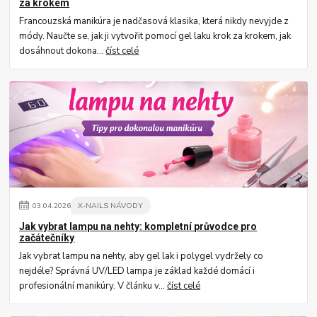
za krokem
Francouzská manikúra je nadčasová klasika, která nikdy nevyjde z
módy. Naučte se, jak ji vytvořit pomocí gel laku krok za krokem, jak
dosáhnout dokona...
číst celé
03
.
04
.
2026
X-NAILS NÁVODY
Jak vybrat lampu na nehty: kompletní průvodce pro
začátečníky
Jak vybrat lampu na nehty, aby gel lak i polygel vydržely co
nejdéle? Správná UV/LED lampa je základ každé domácí i
profesionální manikúry. V článku v...
číst celé