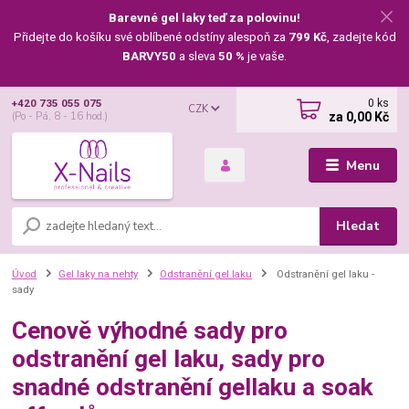
Barevné gel laky teď za polovinu!
Přidejte do košíku své oblíbené odstíny alespoň za
799 Kč
, zadejte kód
BARVY50
a sleva
50 %
je vaše.
0
ks
+420 735 055 075
CZK
za
0,00 Kč
(Po - Pá, 8 - 16 hod.)
Menu
Hledat
Úvod
Gel laky na nehty
Odstranění gel laku
Odstranění gel laku -
sady
Cenově výhodné sady pro
odstranění gel laku, sady pro
snadné odstranění gellaku a soak