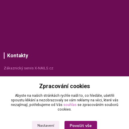
Kontakty
Zákaznický servis X-NAILS.cz
Dana Matušková
Zpracování cookies
+420 735 055 075
(Po - Pá, 8 - 16 hod.)
Abyste na našich stránkách rychle našli to, co hledáte, ušetřili
spoustu klikání a nezobrazovaly se vám reklamy na věci, které vás
info@x-nails.cz
nezajímají, potřebujeme od Vás
souhlas
se zpracováním souborů
cookies.
Povolit vše
Nastavení