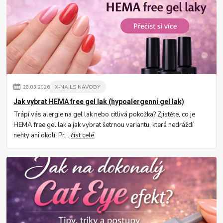
28
.
03
.
2026
X-NAILS NÁVODY
Jak vybrat HEMA free gel lak (hypoalergenní gel lak)
Trápí vás alergie na gel lak nebo citlivá pokožka? Zjistěte, co je
HEMA free gel lak a jak vybrat šetrnou variantu, která nedráždí
nehty ani okolí. Pr...
číst celé