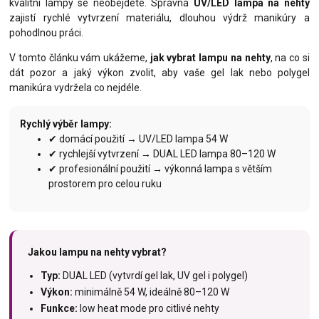
kvalitní lampy se neobejdete. Správná
UV/LED lampa na nehty
zajistí rychlé vytvrzení materiálu, dlouhou výdrž manikúry a
pohodlnou práci.
V tomto článku vám ukážeme,
jak vybrat lampu na nehty
, na co si
dát pozor a jaký výkon zvolit, aby vaše gel lak nebo polygel
manikúra vydržela co nejdéle.
Rychlý výběr lampy:
✔ domácí použití → UV/LED lampa 54 W
✔ rychlejší vytvrzení → DUAL LED lampa 80–120 W
✔ profesionální použití → výkonná lampa s větším
prostorem pro celou ruku
Jakou lampu na nehty vybrat?
Typ:
DUAL LED (vytvrdí gel lak, UV gel i polygel)
Výkon:
minimálně 54 W, ideálně 80–120 W
Funkce:
low heat mode pro citlivé nehty