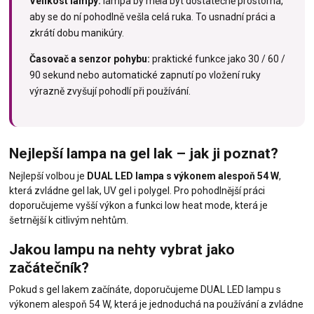
Velikost lampy:
lampa by měla být dostatečně prostorná,
aby se do ní pohodlně vešla celá ruka. To usnadní práci a
zkrátí dobu manikúry.
Časovač a senzor pohybu:
praktické funkce jako 30 / 60 /
90 sekund nebo automatické zapnutí po vložení ruky
výrazně zvyšují pohodlí při používání.
Nejlepší lampa na gel lak – jak ji poznat?
Nejlepší volbou je
DUAL LED lampa s výkonem alespoň 54 W
,
která zvládne gel lak, UV gel i polygel. Pro pohodlnější práci
doporučujeme vyšší výkon a funkci low heat mode, která je
šetrnější k citlivým nehtům.
Jakou lampu na nehty vybrat jako
začátečník?
Pokud s gel lakem začínáte, doporučujeme DUAL LED lampu s
výkonem alespoň 54 W, která je jednoduchá na používání a zvládne