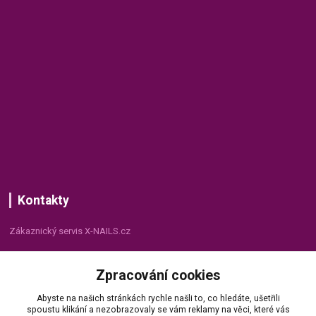
Kontakty
Zákaznický servis X-NAILS.cz
Dana Matušková
Zpracování cookies
+420 735 055 075
(Po - Pá, 8 - 16 hod.)
Abyste na našich stránkách rychle našli to, co hledáte, ušetřili
spoustu klikání a nezobrazovaly se vám reklamy na věci, které vás