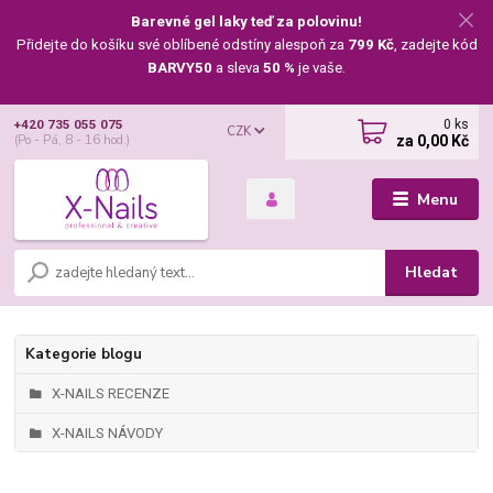
Barevné gel laky teď za polovinu!
Přidejte do košíku své oblíbené odstíny alespoň za
799 Kč
, zadejte kód
BARVY50
a sleva
50 %
je vaše.
0
ks
+420 735 055 075
CZK
za
0,00 Kč
(Po - Pá, 8 - 16 hod.)
Menu
Hledat
Kategorie blogu
X-NAILS RECENZE
X-NAILS NÁVODY