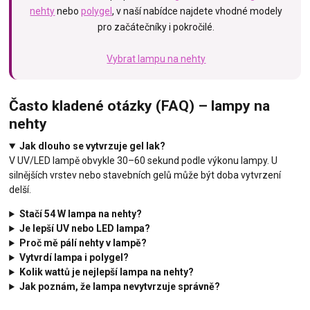
nehty
nebo
polygel
, v naší nabídce najdete vhodné modely
pro začátečníky i pokročilé.
Vybrat lampu na nehty
Často kladené otázky (FAQ) – lampy na
nehty
Jak dlouho se vytvrzuje gel lak?
V UV/LED lampě obvykle 30–60 sekund podle výkonu lampy. U
silnějších vrstev nebo stavebních gelů může být doba vytvrzení
delší.
Stačí 54 W lampa na nehty?
Je lepší UV nebo LED lampa?
Proč mě pálí nehty v lampě?
Vytvrdí lampa i polygel?
Kolik wattů je nejlepší lampa na nehty?
Jak poznám, že lampa nevytvrzuje správně?