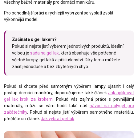
všechny běžné materiály pro domácí manikúru.
Pro pohodlnější práci a rychlejší vytvrzení se vyplatí zvolit
výkonnější model.
Začínáte s gel lakem?
Pokud si nejste jistí výběrem jednotlivých produktů, ideální
volbou je
sada na gel lak
, která obsahuje vše potřebné
včetně lampy, gel laků a příslušenství. Díky tomu můžete
začít jednoduše a bez zbytečných chyb.
Pokud si chcete před samotným výběrem lampy ujasnit i celý
postup domácí manikúry, doporučujeme také článek
Jak aplikovat
gel lak krok za krokem
. Pokud vás zajímá práce s pevnějšími
materiály, může se vám hodit také náš
návod na polygel pro
začátečníky
. Pokud si nejste jistí výběrem samotného materiálu,
přečtěte si i článek
Jak vybrat gel lak
.