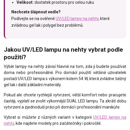
Velikost:
dostatek prostoru pro celou ruku
Nechcete šlápnout vedle?
Podívejte se na ověřené
UV/LED lampy na nehty
, které
zvládnou gel lak i polygel bez problémů.
Jakou UV/LED lampu na nehty vybrat podle
použití?
Výběr lampy na nehty závisí hlavně na tom, zda ji budete používat
doma nebo profesionálně. Pro domácí použití většině uživatelek
postačí UV/LED lampa s výkonem kolem 54 W, která zvládne běžný
gel lak i další základní materiály.
Pokud ale chcete rychlejší vytvrzení, větší komfort nebo pracujete
častěji, vyplatí se zvolit výkonnější DUAL LED lampu. Ta zkrátí dobu
vytvrzení a zjednoduší práci při domácí i profesionální manikúře.
Vybrat si můžete z různých variant v kategorii
UV/LED lampy na
nehty
, kde najdete modely pro začátečníky i pokročilé.