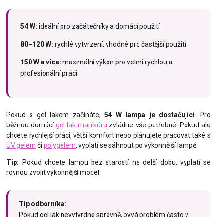
54 W:
ideální pro začátečníky a domácí použití
80–120 W:
rychlé vytvrzení, vhodné pro častější použití
150 W a více:
maximální výkon pro velmi rychlou a
profesionální práci
Pokud s gel lakem začínáte,
54 W lampa je dostačující
. Pro
běžnou domácí
gel lak manikúru
zvládne vše potřebné. Pokud ale
chcete rychlejší práci, větší komfort nebo plánujete pracovat také s
UV gelem
či
polygelem
, vyplatí se sáhnout po výkonnější lampě.
Tip:
Pokud chcete lampu bez starostí na delší dobu, vyplatí se
rovnou zvolit výkonnější model.
Tip odborníka:
Pokud gel lak nevytvrdne správně, bývá problém často v