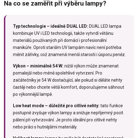
Na co se zaměřit při výběru lampy?
Typ technologie – ideálně DUAL LED:
DUAL LED lampa
kombinuje UV i LED technologii, takže vytvrdí většinu
materiálů používaných při domácí i profesionální
manikúře. Oproti starším UV lampám navíc není potřeba
měnit zářivky, což znamená menší starosti i úsporu peněz.
Výkon – minimálně 54 W:
nižší výkon může znamenat
pomalejší nebo méně spolehlivé vytvrzení. Pro
začátečníky je 54 W dostačující, ale pokud si děláte nehty
častěji nebo chcete větší komfort, doporučujeme sáhnout
po výkonnější lampě.
Low heat mode – důležité pro citlivé nehty:
tato funkce
postupně zvyšuje výkon lampy a snižuje nepříjemný pocit
pálení při vytvrzování. Je proto ideální pro citlivé nehty
nebo práci s hutnějšími materiály.