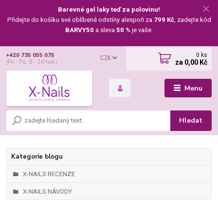
Barevné gel laky teď za polovinu!
Přidejte do košíku své oblíbené odstíny alespoň za
799 Kč
, zadejte kód
BARVY50
a sleva
50 %
je vaše.
0
ks
+420 735 055 075
CZK
za
0,00 Kč
(Po - Pá, 8 - 16 hod.)
Menu
Hledat
Kategorie blogu
X-NAILS RECENZE
X-NAILS NÁVODY