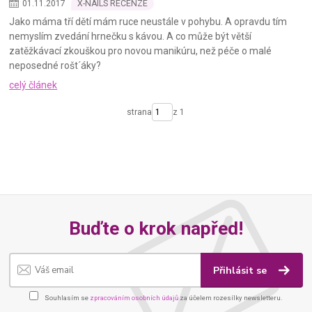
01
.
11
.
2017
X-NAILS RECENZE
Jako máma tří dětí mám ruce neustále v pohybu. A opravdu tím
nemyslím zvedání hrnečku s kávou. A co může být větší
zatěžkávací zkouškou pro novou manikúru, než péče o malé
neposedné rošt´áky?
celý článek
strana
z 1
Buďte o krok napřed!
Přihlásit se
Souhlasím se
zpracováním osobních údajů
za účelem rozesílky newsletteru.