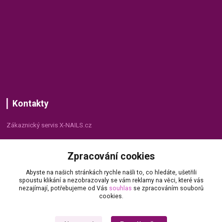
Kontakty
Zákaznický servis X-NAILS.cz
Dana Matušková
Zpracování cookies
+420 735 055 075
(Po - Pá, 8 - 16 hod.)
Abyste na našich stránkách rychle našli to, co hledáte, ušetřili
spoustu klikání a nezobrazovaly se vám reklamy na věci, které vás
info@x-nails.cz
nezajímají, potřebujeme od Vás
souhlas
se zpracováním souborů
cookies.