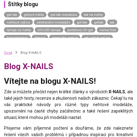
Štítky blogu
gel lak
gelové nehty
gel lak manikúra
lak na nehty
nehtová výživa
odstranění modeláže
gel-lak
gellak
lak
lampa na nehty
UV/LED lampa
pastelový UV gel
hema free
hypoalegenní
alergie
alergická reakce
jak vybrat gel lak
gel lak návod
gel lak aplikace
top coat
závěrečný lesk
Úvod
Blog X-NAILS
top coat universe
top coat neptune
top coat uranus sky
top coat saturn moon
top coat mars road
top coat venus shine
Blog X-NAILS
top coat mercury dream
uv gel top coat
p.shine
manikúra na přírodní nehty
přírodní nehty
přírodní manikúra
Vítejte na blogu X-NAILS!
japonská manikúra
japonský p-shine
vyživující lak na nehty
výživný lak na nehty
complete repair
care gel
green spa
Zde si můžete přečíst nejen krátké články o výrobcích
X-NAILS
, ale
také jejich testy, recenze a zkušenosti našich zákaznic. Čekají tu na
calcium gel
nail hardener
vitamin bomb
zničené nehty
vás praktické návody pro různé typy nehtové modeláže,
slabé nehty
kondicionér na nehty
tenké nehty
thermo gel lak
upozornění na časté chyby začátečnic a také řešení zapeklitých
termo lak
situací, které mohou při modeláži nastat.
Přejeme vám příjemné počtení a doufáme, že zde naleznete
řešení všech vašich problémů i případnou inspiraci pro kreativní