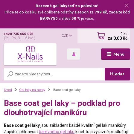
Barevné gel laky teď za polovinu!
Přidejte do košíku své oblíbené odstíny alespoň za
799 Kč
, zadejte kód
BARVY50
a sleva
50 %
je vaše.
0
ks
+420 735 055 075
CZK
za
0,00 Kč
(Po - Pá, 8 - 16 hod.)
Menu
Hledat
Úvod
Gel laky na nehty
Base coat gel laky
Base coat gel laky – podklad pro
dlouhotrvající manikúru
Base coat gel laky
jsou základem každé kvalitní gel lak manikúry.
Zajišťují přilnavost
barevného gel laku
k nehtu a výrazně prodlužují