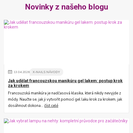
Novinky z našeho blogu
13
.
04
.
2026
X-NAILS NÁVODY
Jak udělat francouzskou manikúru gel lakem: postup krok
za krokem
Francouzská manikúra je nadčasová klasika, která nikdy nevyjde z
módy. Naučte se, jak ji vytvořit pomocí gel laku krok za krokem, jak
dosáhnout dokona...
číst celé