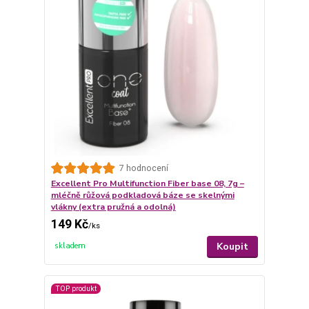
7 hodnocení
Excellent Pro Multifunction Fiber base 08, 7g –
mléčně růžová podkladová báze se skelnými
vlákny (extra pružná a odolná)
149 Kč
/
ks
Koupit
skladem
TOP produkt