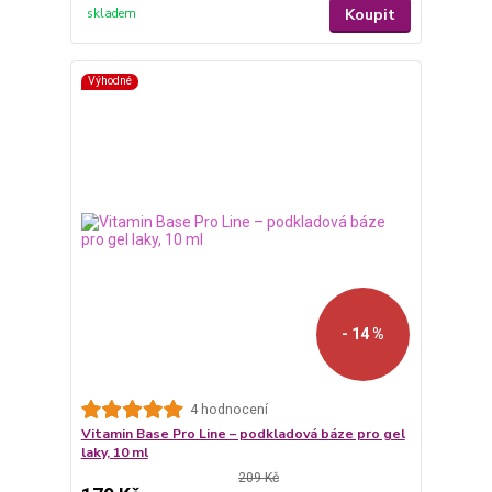
Koupit
skladem
Výhodné
- 14 %
4 hodnocení
Vitamin Base Pro Line – podkladová báze pro gel
laky, 10 ml
209 Kč