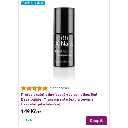
Nově v nabídce
4 hodnocení
Profesionální jednofázový gel Iconic line, 5ml -
Base builder Transparente (extra pevný a
flexibilní gel v lahvičce)
149 Kč
/
ks
Koupit
skladem