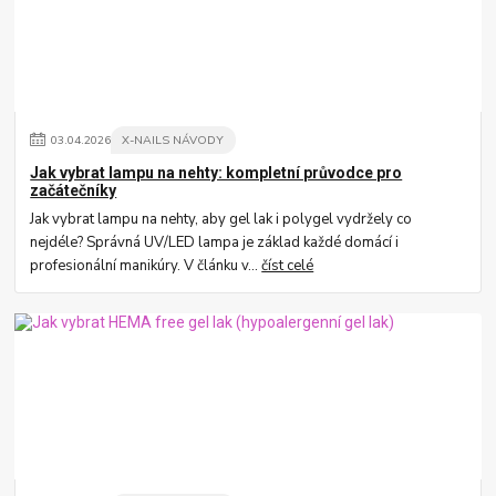
03
.
04
.
2026
X-NAILS NÁVODY
Jak vybrat lampu na nehty: kompletní průvodce pro
začátečníky
Jak vybrat lampu na nehty, aby gel lak i polygel vydržely co
nejdéle? Správná UV/LED lampa je základ každé domácí i
profesionální manikúry. V článku v...
číst celé