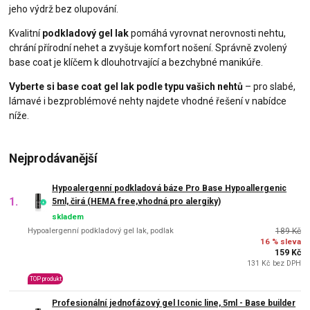
jeho výdrž bez olupování.
Kvalitní
podkladový gel lak
pomáhá vyrovnat nerovnosti nehtu,
chrání přírodní nehet a zvyšuje komfort nošení. Správně zvolený
base coat je klíčem k dlouhotrvající a bezchybné manikúře.
Vyberte si base coat gel lak podle typu vašich nehtů
– pro slabé,
lámavé i bezproblémové nehty najdete vhodné řešení v nabídce
níže.
Nejprodávanější
Hypoalergenní podkladová báze Pro Base Hypoallergenic
1.
5ml, čirá (HEMA free,vhodná pro alergiky)
skladem
Hypoalergenní podkladový gel lak, podlak
189 Kč
16 % sleva
159 Kč
131 Kč bez DPH
TOP produkt
Profesionální jednofázový gel Iconic line, 5ml - Base builder