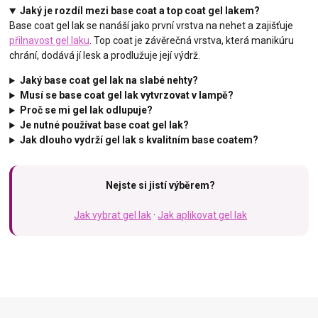
Jaký je rozdíl mezi base coat a top coat gel lakem?
Base coat gel lak se nanáší jako první vrstva na nehet a zajišťuje
přilnavost gel laku
. Top coat je závěrečná vrstva, která manikúru
chrání, dodává jí lesk a prodlužuje její výdrž.
Jaký base coat gel lak na slabé nehty?
Musí se base coat gel lak vytvrzovat v lampě?
Proč se mi gel lak odlupuje?
Je nutné používat base coat gel lak?
Jak dlouho vydrží gel lak s kvalitním base coatem?
Nejste si jistí výběrem?
Jak vybrat gel lak
·
Jak aplikovat gel lak