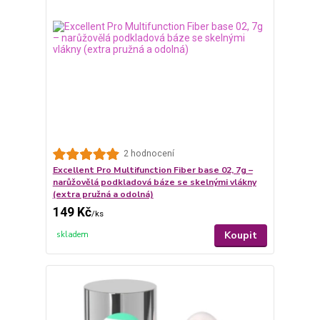
2 hodnocení
Excellent Pro Multifunction Fiber base 02, 7g –
narůžovělá podkladová báze se skelnými vlákny
(extra pružná a odolná)
149 Kč
/
ks
Koupit
skladem