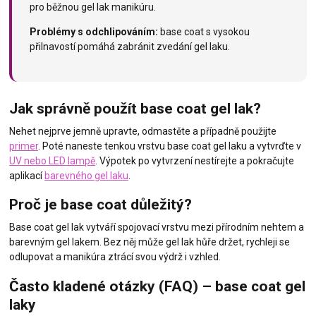
pro běžnou gel lak manikúru.
Problémy s odchlipováním:
base coat s vysokou
přilnavostí pomáhá zabránit zvedání gel laku.
Jak správně použít base coat gel lak?
Nehet nejprve jemně upravte, odmastěte a případně použijte
primer
. Poté naneste tenkou vrstvu base coat gel laku a vytvrďte v
UV nebo LED lampě
. Výpotek po vytvrzení nestírejte a pokračujte
aplikací
barevného gel laku
.
Proč je base coat důležitý?
Base coat gel lak vytváří spojovací vrstvu mezi přírodním nehtem a
barevným gel lakem. Bez něj může gel lak hůře držet, rychleji se
odlupovat a manikúra ztrácí svou výdrž i vzhled.
Často kladené otázky (FAQ) – base coat gel
laky