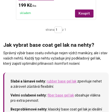
199 Kč
/
ks
Koupit
skladem
strana
z 1
Jak vybrat base coat gel lak na nehty?
Správný výběr base coatu ovlivňuje nejen výdrž manikúry, ale i stav
vašich nehtů. Každý typ nehtu vyžaduje jiný podkladový gel lak,
který zajistí optimální přilnavost i komfort nošení.
Slabé a lámavé nehty:
rubber base gel lak
zpevňuje nehet
a zároveň zůstává flexibilní.
Velmi oslabené nehty:
fiber base gel lak
obsahuje vlákna
pro extra pevnost.
Bezproblémové nehty:
klasický base coat gel lak je ideální