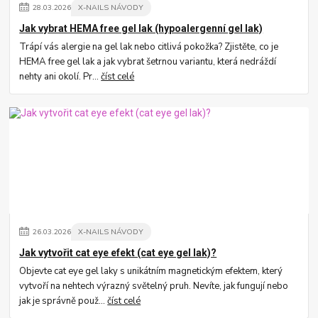
28
.
03
.
2026
X-NAILS NÁVODY
Jak vybrat HEMA free gel lak (hypoalergenní gel lak)
Trápí vás alergie na gel lak nebo citlivá pokožka? Zjistěte, co je
HEMA free gel lak a jak vybrat šetrnou variantu, která nedráždí
nehty ani okolí. Pr...
číst celé
26
.
03
.
2026
X-NAILS NÁVODY
Jak vytvořit cat eye efekt (cat eye gel lak)?
Objevte cat eye gel laky s unikátním magnetickým efektem, který
vytvoří na nehtech výrazný světelný pruh. Nevíte, jak fungují nebo
jak je správně použ...
číst celé