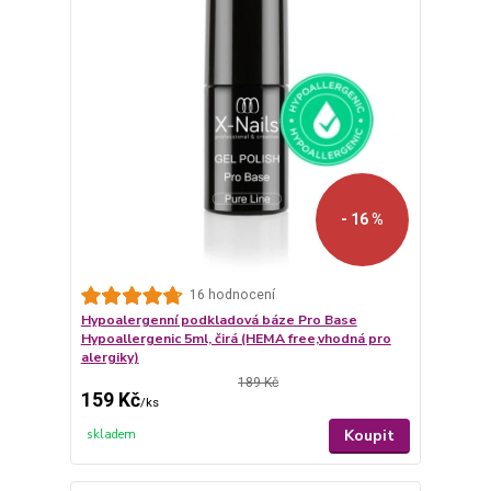
- 16 %
16 hodnocení
Hypoalergenní podkladová báze Pro Base
Hypoallergenic 5ml, čirá (HEMA free,vhodná pro
alergiky)
189 Kč
159 Kč
/
ks
Koupit
skladem