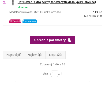
2.
Hot Cover (extra pevný, tónovaný flexibilní gel v lahvičce)
skladem
Modelační/stavební UV/LED gel v lahvičce
149 Kč
123 Kč bez DPH
TOP produkt
Nově v nabídce
Upřesnit parametry
Nejnovější
Nejlevnější
Nejdražší
Zobrazuji 1-16 z 16
strana
z 1