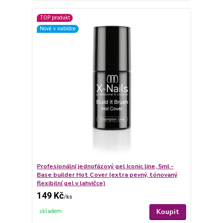
TOP produkt
Nově v nabídce
Profesionální jednofázový gel Iconic line, 5ml -
Base builder Hot Cover (extra pevný, tónovaný
flexibilní gel v lahvičce)
149 Kč
/
ks
Koupit
skladem