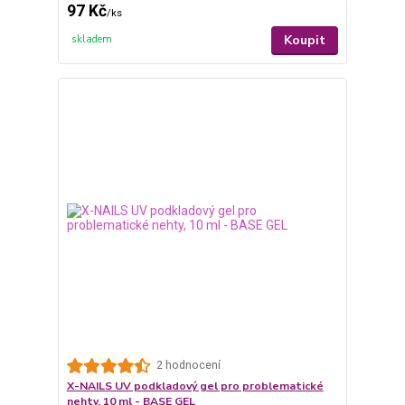
97 Kč
/
ks
Koupit
skladem
2 hodnocení
X-NAILS UV podkladový gel pro problematické
nehty, 10 ml - BASE GEL