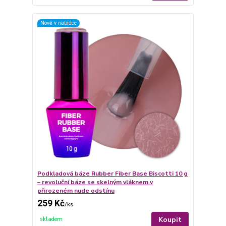
Nově v nabídce
Podkladová báze Rubber Fiber Base Biscotti 10 g
– revoluční báze se skelným vláknem v
přirozeném nude odstínu
259 Kč
/
ks
Koupit
skladem