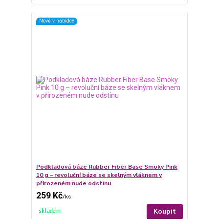
Nově v nabídce
Podkladová báze Rubber Fiber Base Smoky Pink
10 g – revoluční báze se skelným vláknem v
přirozeném nude odstínu
259 Kč
/
ks
Koupit
skladem