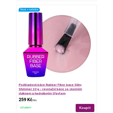
Nově v nabídce
Podkladová báze Rubber Fiber base Silky
Shimmer 10 g – revoluční báze se skelným
vláknem a hedvábným třpytem
259 Kč
/
ks
Koupit
skladem