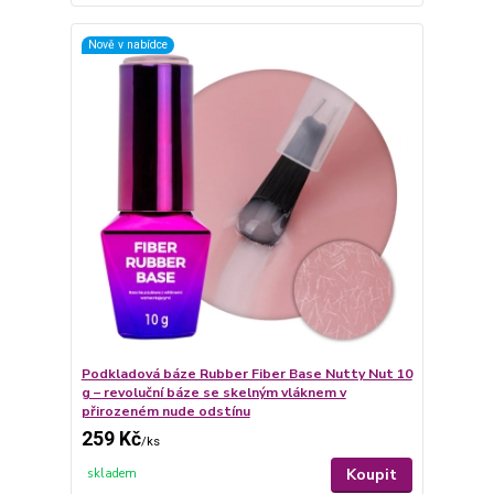
Nově v nabídce
Podkladová báze Rubber Fiber Base Nutty Nut 10
g – revoluční báze se skelným vláknem v
přirozeném nude odstínu
259 Kč
/
ks
Koupit
skladem