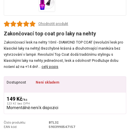
Ohodnotit produkt
Zakončovací top coat pro laky na nehty
Zakončovací lesk na nehty 10ml - DIAMOND TOP COAT (revoluční lesk pro
klasické laky na nehty) Bezchybně krásná a dlouhotrvající manikúra bez
vytvrzování v lampě. Revoluční Top Coat dodá tradičnímu stylingu s
klasickými laky na nehty jedinečnost, lesk a odolnost! Prodlužuje dobu
nošení až na +14 dní!...
celý popis
Dostupnost
Není skladem
149 Kč
/
ks
123 Kč
bez DPH
Momentálně není k dispozici
Číslo produktu:
BTL32
EAN kód:
5903990547157