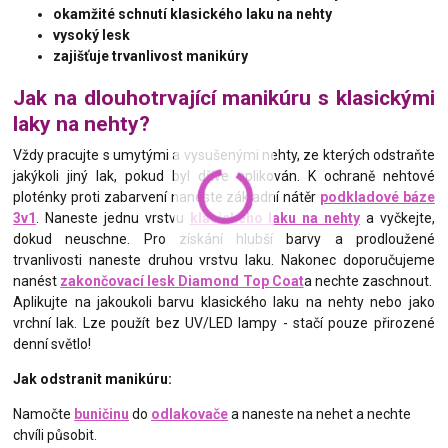
okamžité schnutí klasického laku na nehty
vysoký lesk
zajišťuje trvanlivost manikúry
Jak na dlouhotrvající manikúru s klasickými
laky na nehty?
Vždy pracujte s umytými a vysušenými nehty, ze kterých odstraňte
jakýkoli jiný lak, pokud byl dříve aplikován. K ochraně nehtové
ploténky proti zabarvení naneste základní nátěr
podkladové báze
3v1
. Naneste jednu vrstvu
klasického laku na nehty
a vyčkejte,
dokud neuschne. Pro získání hlubší barvy a prodloužené
trvanlivosti naneste druhou vrstvu laku. Nakonec doporučujeme
nanést
zakončovací lesk Diamond Top Coat
a nechte zaschnout.
Aplikujte na jakoukoli barvu klasického laku na nehty nebo jako
vrchní lak. Lze použít bez UV/LED lampy - stačí pouze přirozené
denní světlo!
Jak odstranit manikúru:
Namočte
buničinu
do
odlakovače
a naneste na nehet a nechte
chvíli působit.