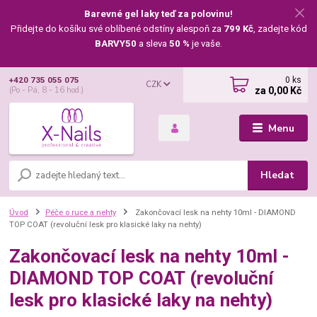
Barevné gel laky teď za polovinu!
Přidejte do košíku své oblíbené odstíny alespoň za
799 Kč
, zadejte kód
BARVY50
a sleva
50 %
je vaše.
0
ks
+420 735 055 075
CZK
za
0,00 Kč
(Po - Pá, 8 - 16 hod.)
Menu
Hledat
Úvod
Péče o ruce a nehty
Zakončovací lesk na nehty 10ml - DIAMOND
TOP COAT (revoluční lesk pro klasické laky na nehty)
Zakončovací lesk na nehty 10ml -
DIAMOND TOP COAT (revoluční
lesk pro klasické laky na nehty)