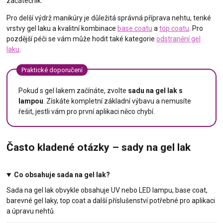
začátečník.
Pro delší výdrž manikúry je důležitá správná příprava nehtu, tenké
vrstvy gel laku a kvalitní kombinace
base coatu
a
top coatu
. Pro
pozdější péči se vám může hodit také kategorie
odstranění gel
laku
.
Praktické doporučení
Pokud s gel lakem začínáte, zvolte
sadu na gel lak s
lampou
. Získáte kompletní základní výbavu a nemusíte
řešit, jestli vám pro první aplikaci něco chybí.
Často kladené otázky – sady na gel lak
Co obsahuje sada na gel lak?
Sada na gel lak obvykle obsahuje UV nebo LED lampu, base coat,
barevné gel laky, top coat a další příslušenství potřebné pro aplikaci
a úpravu nehtů.