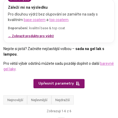
Záleží mi na výsledku
Pro dlouhou výdrž bez olupování se zaměřte na sady s
kvalitním
base coatem
a
top coatem
.
Doporučení:
kvalitní base & top coat
→ Zobrazit produkty pro výdrž
Nejste si jistá? Začněte nejčastější volbou –
sada na gel lak s
lampou
..
Pro větší výběr odstínů můžete sadu později doplnit o další
barevné
gel laky
.
Upřesnit parametry
Nejnovější
Nejlevnější
Nejdražší
Zobrazuji 1-6 z 6