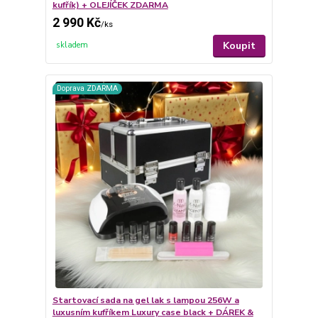
kufřík) + OLEJÍČEK ZDARMA
2 990 Kč
/
ks
Koupit
skladem
Doprava ZDARMA
Startovací sada na gel lak s lampou 256W a
luxusním kufříkem Luxury case black + DÁREK &