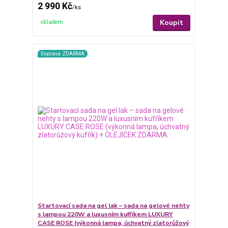
2 990 Kč
/
ks
Koupit
skladem
Doprava ZDARMA
Startovací sada na gel lak – sada na gelové nehty
s lampou 220W a luxusním kufříkem LUXURY
CASE ROSE (výkonná lampa, úchvatný zlatorůžový