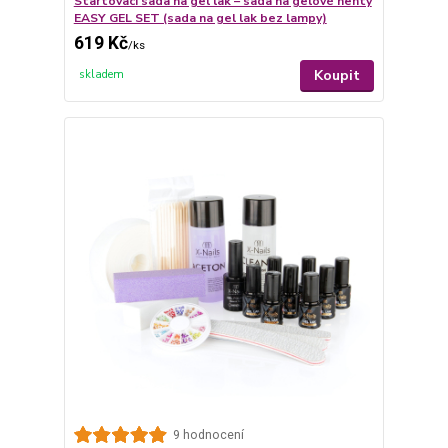
Startovací sada na gel lak – sada na gelové nehty
EASY GEL SET (sada na gel lak bez lampy)
619 Kč
/
ks
Koupit
skladem
9 hodnocení