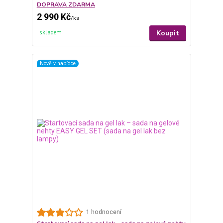
DOPRAVA ZDARMA
2 990 Kč
/
ks
Koupit
skladem
Nově v nabídce
1 hodnocení