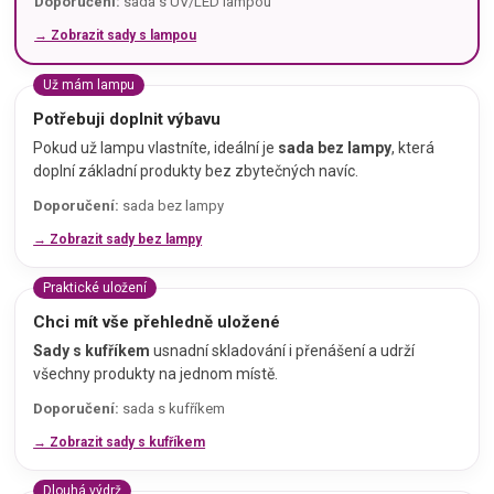
Doporučení:
sada s UV/LED lampou
→ Zobrazit sady s lampou
Už mám lampu
Potřebuji doplnit výbavu
Pokud už lampu vlastníte, ideální je
sada bez lampy
, která
doplní základní produkty bez zbytečných navíc.
Doporučení:
sada bez lampy
→ Zobrazit sady bez lampy
Praktické uložení
Chci mít vše přehledně uložené
Sady s kufříkem
usnadní skladování i přenášení a udrží
všechny produkty na jednom místě.
Doporučení:
sada s kufříkem
→ Zobrazit sady s kufříkem
Dlouhá výdrž