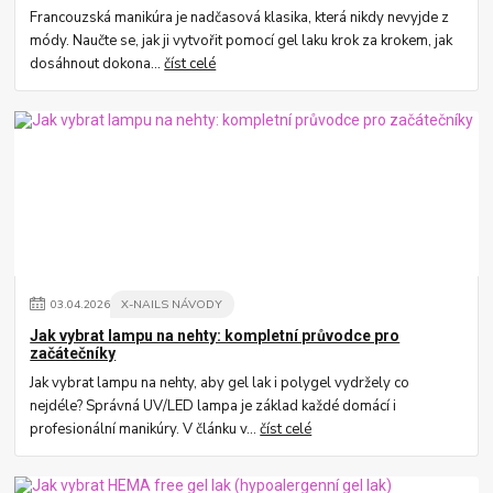
Francouzská manikúra je nadčasová klasika, která nikdy nevyjde z
módy. Naučte se, jak ji vytvořit pomocí gel laku krok za krokem, jak
dosáhnout dokona...
číst celé
03
.
04
.
2026
X-NAILS NÁVODY
Jak vybrat lampu na nehty: kompletní průvodce pro
začátečníky
Jak vybrat lampu na nehty, aby gel lak i polygel vydržely co
nejdéle? Správná UV/LED lampa je základ každé domácí i
profesionální manikúry. V článku v...
číst celé