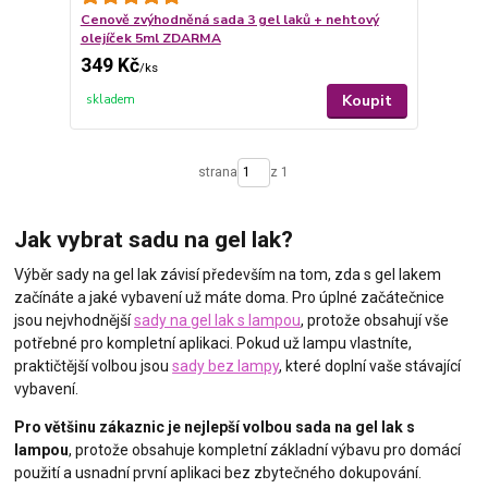
Cenově zvýhodněná sada 3 gel laků + nehtový
olejíček 5ml ZDARMA
349 Kč
/
ks
Koupit
skladem
strana
z 1
Jak vybrat sadu na gel lak?
Výběr sady na gel lak závisí především na tom, zda s gel lakem
začínáte a jaké vybavení už máte doma. Pro úplné začátečnice
jsou nejvhodnější
sady na gel lak s lampou
, protože obsahují vše
potřebné pro kompletní aplikaci. Pokud už lampu vlastníte,
praktičtější volbou jsou
sady bez lampy
, které doplní vaše stávající
vybavení.
Pro většinu zákaznic je nejlepší volbou sada na gel lak s
lampou
, protože obsahuje kompletní základní výbavu pro domácí
použití a usnadní první aplikaci bez zbytečného dokupování.