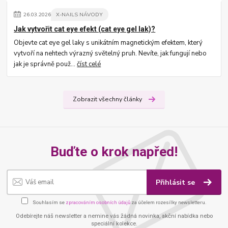
26
.
03
.
2026
X-NAILS NÁVODY
Jak vytvořit cat eye efekt (cat eye gel lak)?
Objevte cat eye gel laky s unikátním magnetickým efektem, který
vytvoří na nehtech výrazný světelný pruh. Nevíte, jak fungují nebo
jak je správně použ...
číst celé
Zobrazit všechny články
Buďte o krok napřed!
Přihlásit se
Souhlasím se
zpracováním osobních údajů
za účelem rozesílky newsletteru.
Odebírejte náš newsletter a nemine vás žádná novinka, akční nabídka nebo
speciální kolekce.