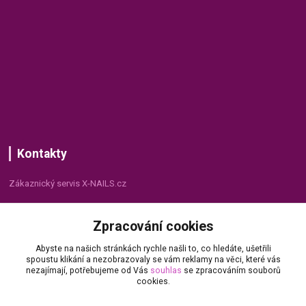
Kontakty
Zákaznický servis X-NAILS.cz
Dana Matušková
Zpracování cookies
+420 735 055 075
(Po - Pá, 8 - 16 hod.)
Abyste na našich stránkách rychle našli to, co hledáte, ušetřili
spoustu klikání a nezobrazovaly se vám reklamy na věci, které vás
info@x-nails.cz
nezajímají, potřebujeme od Vás
souhlas
se zpracováním souborů
cookies.