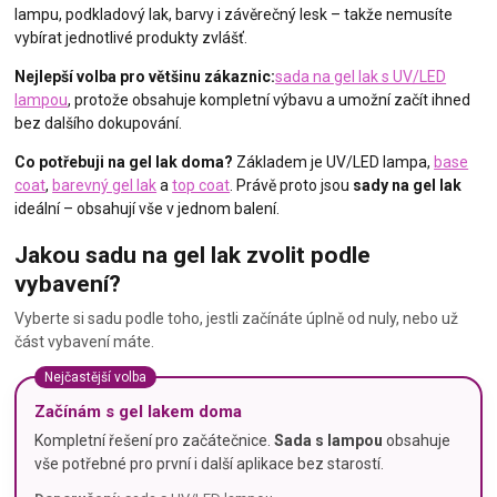
lampu, podkladový lak, barvy i závěrečný lesk – takže nemusíte
vybírat jednotlivé produkty zvlášť.
Nejlepší volba pro většinu zákaznic:
sada na gel lak s UV/LED
lampou
, protože obsahuje kompletní výbavu a umožní začít ihned
bez dalšího dokupování.
Co potřebuji na gel lak doma?
Základem je UV/LED lampa,
base
coat
,
barevný gel lak
a
top coat
. Právě proto jsou
sady na gel lak
ideální – obsahují vše v jednom balení.
Jakou sadu na gel lak zvolit podle
vybavení?
Vyberte si sadu podle toho, jestli začínáte úplně od nuly, nebo už
část vybavení máte.
Nejčastější volba
Začínám s gel lakem doma
Kompletní řešení pro začátečnice.
Sada s lampou
obsahuje
vše potřebné pro první i další aplikace bez starostí.