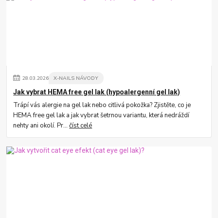
28
.
03
.
2026
X-NAILS NÁVODY
Jak vybrat HEMA free gel lak (hypoalergenní gel lak)
Trápí vás alergie na gel lak nebo citlivá pokožka? Zjistěte, co je
HEMA free gel lak a jak vybrat šetrnou variantu, která nedráždí
nehty ani okolí. Pr...
číst celé