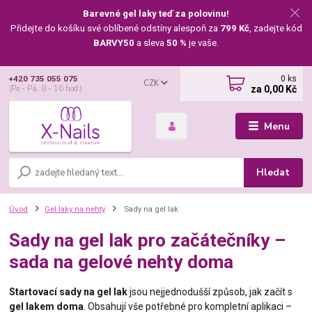
Barevné gel laky teď za polovinu!
Přidejte do košíku své oblíbené odstíny alespoň za
799 Kč
, zadejte kód
BARVY50
a sleva
50 %
je vaše.
0
ks
+420 735 055 075
CZK
za
0,00 Kč
(Po - Pá, 8 - 16 hod.)
Menu
Hledat
Úvod
Gel laky na nehty
Sady na gel lak
Sady na gel lak pro začátečníky –
sada na gelové nehty doma
Startovací sady na gel lak
jsou nejjednodušší způsob, jak začít s
gel lakem doma
. Obsahují vše potřebné pro kompletní aplikaci –