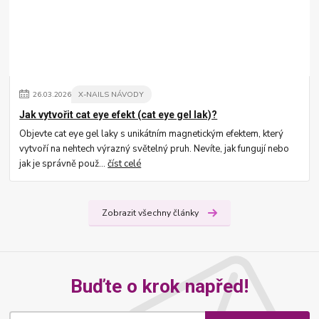
26
.
03
.
2026
X-NAILS NÁVODY
Jak vytvořit cat eye efekt (cat eye gel lak)?
Objevte cat eye gel laky s unikátním magnetickým efektem, který
vytvoří na nehtech výrazný světelný pruh. Nevíte, jak fungují nebo
jak je správně použ...
číst celé
Zobrazit všechny články
Buďte o krok napřed!