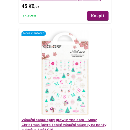
45 Kč
/
ks
Koupit
skladem
Nově v nabídce
Vánoční samolepky glow in the dark - Shiny
Christmas (ultra tenké vánoční nálepky na nehty
svítící ve tmě) 019