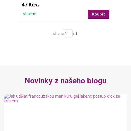
47 Kč
/
ks
Koupit
skladem
strana
z 1
Novinky z našeho blogu