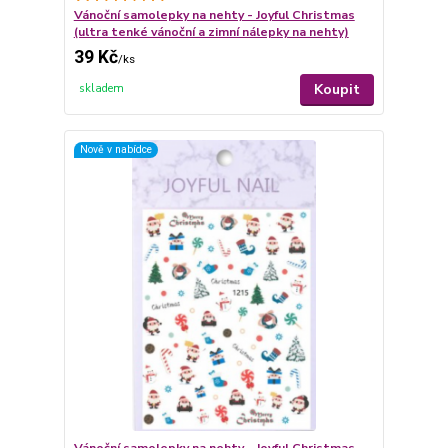
Vánoční samolepky na nehty - Joyful Christmas
(ultra tenké vánoční a zimní nálepky na nehty)
39 Kč
/
ks
Koupit
skladem
Nově v nabídce