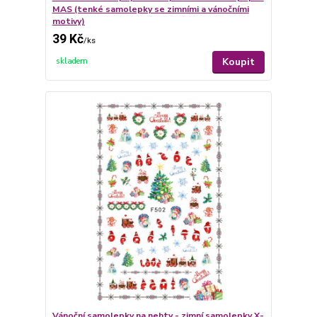
MAS (tenké samolepky se zimními a vánočními
motivy)
39 Kč
/
ks
Koupit
skladem
Vánoční samolepky na nehty - zimní samolepky X-