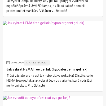
Jak vybrat lampu na nehty, aby gel lak i polygel vydržely co
nejdéle? Správná UV/LED lampa je základ každé domácí i
profesionální manikúry. V článku v...
číst celé
28
.
03
.
2026
X-NAILS NÁVODY
Jak vybrat HEMA free gel lak (hypoalergenní gel lak)
Trápí vás alergie na gel lak nebo citlivá pokožka? Zjistěte, co je
HEMA free gel lak a jak vybrat šetrnou variantu, která nedráždí
nehty ani okolí. Pr...
číst celé