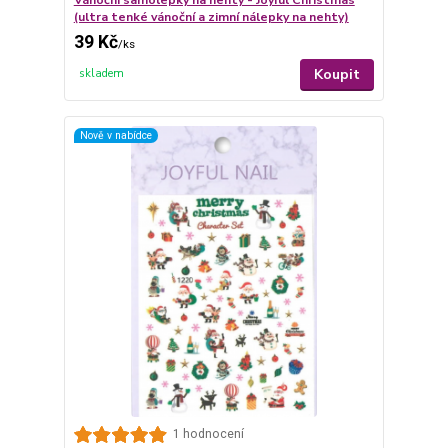
Vánoční samolepky na nehty - Joyful Christmas
(ultra tenké vánoční a zimní nálepky na nehty)
39 Kč
/
ks
Koupit
skladem
Nově v nabídce
1 hodnocení