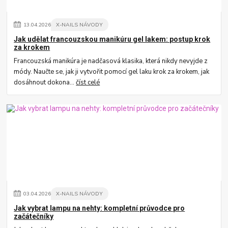
13
.
04
.
2026
X-NAILS NÁVODY
Jak udělat francouzskou manikúru gel lakem: postup krok
za krokem
Francouzská manikúra je nadčasová klasika, která nikdy nevyjde z
módy. Naučte se, jak ji vytvořit pomocí gel laku krok za krokem, jak
dosáhnout dokona...
číst celé
03
.
04
.
2026
X-NAILS NÁVODY
Jak vybrat lampu na nehty: kompletní průvodce pro
začátečníky