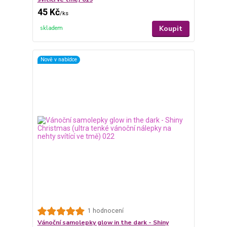
45 Kč
/
ks
Koupit
skladem
Nově v nabídce
1 hodnocení
Vánoční samolepky glow in the dark - Shiny