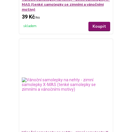
MAS (tenké samolepky se zimními a vánočními
motivy)
39 Kč
/
ks
Koupit
skladem