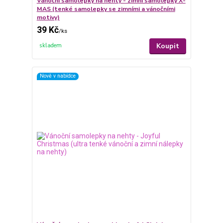
Vánoční samolepky na nehty - zimní samolepky X-
MAS (tenké samolepky se zimními a vánočními
motivy)
39 Kč
/
ks
Koupit
skladem
Nově v nabídce