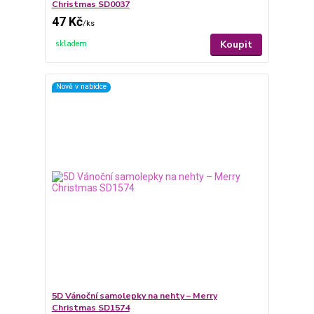
Christmas SD0037
47 Kč
/
ks
Koupit
skladem
Nově v nabídce
5D Vánoční samolepky na nehty – Merry
Christmas SD1574