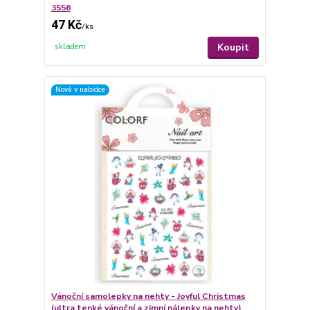
3556
47 Kč
/
ks
Koupit
skladem
Nově v nabídce
Vánoční samolepky na nehty - Joyful Christmas
(ultra tenké vánoční a zimní nálepky na nehty)