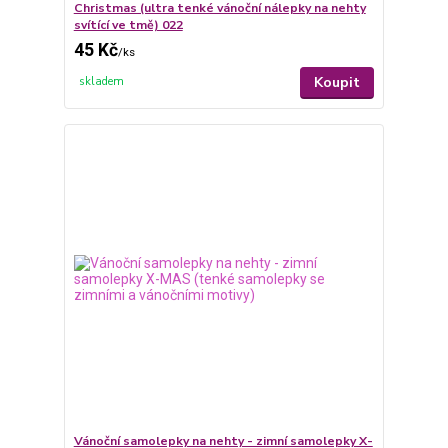
Christmas (ultra tenké vánoční nálepky na nehty
svítící ve tmě) 022
45 Kč
/
ks
Koupit
skladem
Vánoční samolepky na nehty - zimní samolepky X-