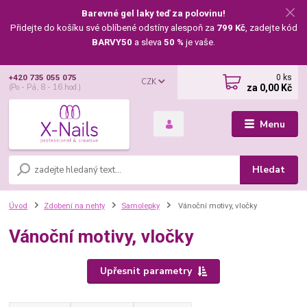
Barevné gel laky teď za polovinu!
Přidejte do košíku své oblíbené odstíny alespoň za
799 Kč
, zadejte kód
BARVY50
a sleva
50 %
je vaše.
0
ks
+420 735 055 075
CZK
za
0,00 Kč
(Po - Pá, 8 - 16 hod.)
Menu
Hledat
Úvod
Zdobení na nehty
Samolepky
Vánoční motivy, vločky
Vánoční motivy, vločky
Upřesnit parametry