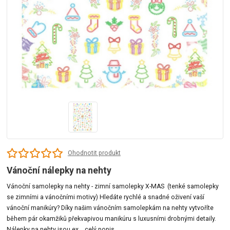
Ohodnotit produkt
Vánoční nálepky na nehty
Vánoční samolepky na nehty - zimní samolepky X-MAS (tenké samolepky
se zimními a vánočními motivy) Hledáte rychlé a snadné oživení vaší
vánoční manikúry? Díky našim vánočním samolepkám na nehty vytvoříte
během pár okamžiků překvapivou manikúru s luxusními drobnými detaily.
Nálepky na nehty jsou ex...
celý popis