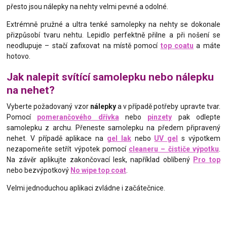
přesto jsou nálepky na nehty velmi pevné a odolné.
Extrémně pružné a ultra tenké samolepky na nehty se dokonale
přizpůsobí tvaru nehtu. Lepidlo perfektně přilne a při nošení se
neodlupuje – stačí zafixovat na místě pomocí
top coatu
a máte
hotovo.
Jak nalepit svítící samolepku nebo nálepku
na nehet?
Vyberte požadovaný vzor
nálepky
a v případě potřeby upravte tvar.
Pomocí
pomerančového dřívka
nebo
pinzety
pak odlepte
samolepku z archu. Přeneste samolepku na předem připravený
nehet. V případě aplikace na
gel lak
nebo
UV gel
s výpotkem
nezapomeňte setřít výpotek pomocí
cleaneru – čističe výpotku
.
Na závěr aplikujte zakončovací lesk, například oblíbený
Pro top
nebo bezvýpotkový
No wipe top coat
.
Velmi jednoduchou aplikaci zvládne i začátečnice.