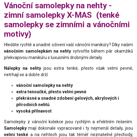
Vánoční samolepky na nehty -
zimní samolepky X-MAS (tenké
samolepky se zimními a vánočními
motivy)
Hledáte rychlé a snadné oživení vaší vánoční manikúry? Díky našim
vánočním samolepkám na nehty
vytvoříte během pár okamžiků
překvapivou manikúru s luxusními drobnými detaily.
Nálepky na nehty
jsou extra tenké, přesto však velmi pevné,
netrhají se a dobře drží.
vánoční samolepky na nehty
extra tenoučké, přesto velmi pevné
překrásné a snadné zdobení gelových, akrylových i
přírodních nehtů
vysoká přilnavost
Samolepky z vánoční kolekce jsou rychlým a efektním řešením.
Samolepky
mají dokonale vypracované i ty nejmenší detaily, jsou
velmi tenké
a na nehtech jsou tak téměř neznatelné přechody,