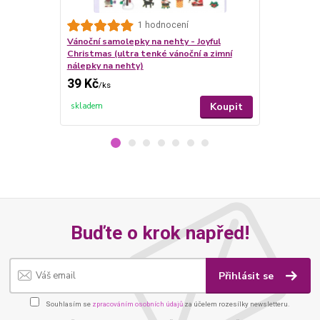
Vánoční samo
1 hodnocení
Christmas (u
Vánoční samolepky na nehty - Joyful
nálepky na 
Christmas (ultra tenké vánoční a zimní
nálepky na nehty)
39 Kč
39 Kč
/
ks
/
ks
Koupit
skladem
skladem
Buďte o krok napřed!
Přihlásit se
Souhlasím se
zpracováním osobních údajů
za účelem rozesílky newsletteru.