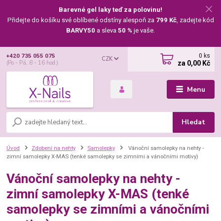
Barevné gel laky teď za polovinu!
Přidejte do košíku své oblíbené odstíny alespoň za
799 Kč
, zadejte kód
BARVY50
a sleva
50 %
je vaše.
0
ks
+420 735 055 075
CZK
za
0,00 Kč
(Po - Pá, 8 - 16 hod.)
Menu
Hledat
Úvod
Zdobení na nehty
Samolepky
Vánoční samolepky na nehty -
zimní samolepky X-MAS (tenké samolepky se zimními a vánočními motivy)
Vánoční samolepky na nehty -
zimní samolepky X-MAS (tenké
samolepky se zimními a vánočními