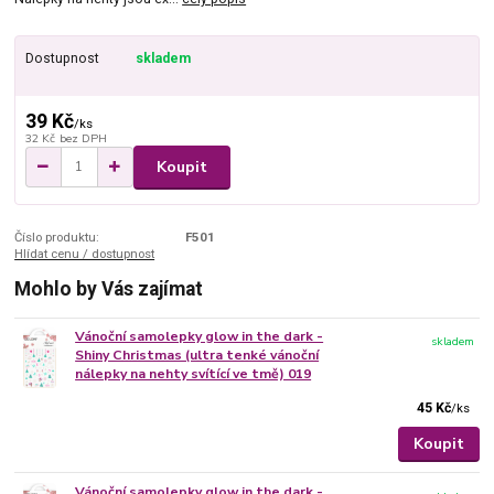
Dostupnost
skladem
39 Kč
/
ks
32 Kč
bez DPH
Koupit
Číslo produktu:
F501
Hlídat cenu / dostupnost
Mohlo by Vás zajímat
Vánoční samolepky glow in the dark -
skladem
Shiny Christmas (ultra tenké vánoční
nálepky na nehty svítící ve tmě) 019
45 Kč
/
ks
Koupit
Vánoční samolepky glow in the dark -