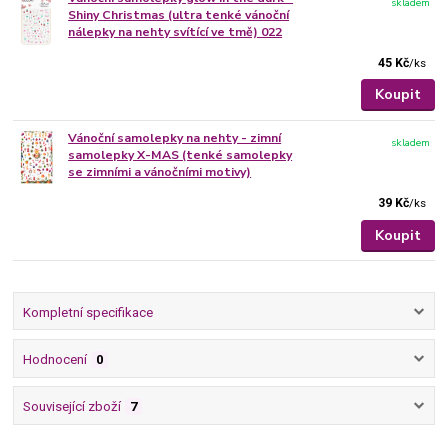
skladem
Shiny Christmas (ultra tenké vánoční
nálepky na nehty svítící ve tmě) 022
45 Kč
/
ks
Koupit
Vánoční samolepky na nehty - zimní
skladem
samolepky X-MAS (tenké samolepky
se zimními a vánočními motivy)
39 Kč
/
ks
Koupit
Kompletní specifikace
Hodnocení
0
Související zboží
7