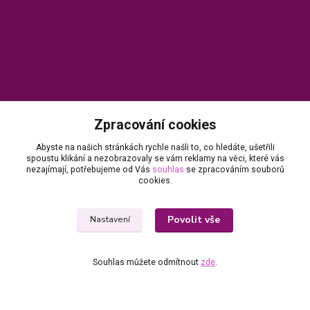
Zpracování cookies
Kontakty
Abyste na našich stránkách rychle našli to, co hledáte, ušetřili
spoustu klikání a nezobrazovaly se vám reklamy na věci, které vás
nezajímají, potřebujeme od Vás
souhlas
se zpracováním souborů
Zákaznický servis X-NAILS.cz
cookies.
Dana Matušková
+420 735 055 075
Povolit vše
Nastavení
(Po - Pá, 8 - 16 hod.)
info@x-nails.cz
Souhlas můžete odmítnout
zde
.