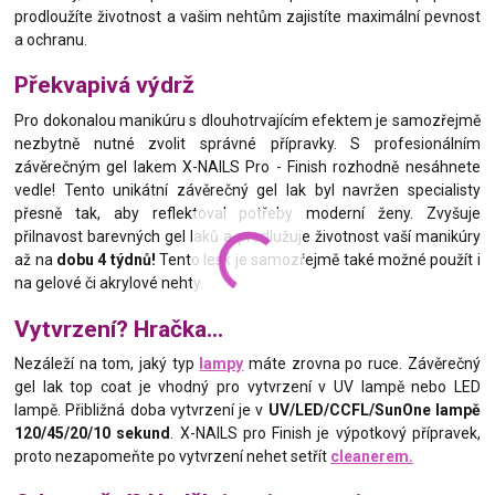
prodloužíte životnost a vašim nehtům zajistíte maximální pevnost
a ochranu.
Překvapivá výdrž
Pro dokonalou manikúru s dlouhotrvajícím efektem je samozřejmě
nezbytně nutné zvolit správné přípravky. S profesionálním
závěrečným gel lakem X-NAILS Pro - Finish rozhodně nesáhnete
vedle! Tento unikátní závěrečný gel lak byl navržen specialisty
přesně tak, aby reflektoval potřeby moderní ženy. Zvyšuje
přilnavost barevných gel laků a prodlužuje životnost vaší manikúry
až na
dobu 4 týdnů!
Tento lesk je samozřejmě také možné použít i
na gelové či akrylové nehty.
Vytvrzení? Hračka...
Nezáleží na tom, jaký typ
lampy
máte zrovna po ruce. Závěrečný
gel lak top coat je vhodný pro vytvrzení v UV lampě nebo LED
lampě. Přibližná doba vytvrzení je v
UV/LED/CCFL/SunOne lampě
120/45/20/10 sekund
. X-NAILS pro Finish je výpotkový přípravek,
proto nezapomeňte po vytvrzení nehet setřít
cleanerem.