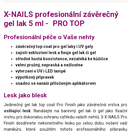
X-NAILS profesionální závěrečný
gel lak 5 ml - PRO TOP
Profesionální péče o Vaše nehty
závěrečný top coat pro gel laky i UV gely
zajistí exkluzivní lesk a fixuje gel lak či gel
středně hustá konzistence, nezatéká ke kůžičce
velmi pružný, nepraská a nežloutne
vytvrzení v UV i LED lampě
výpotkový přípravek
snadno se nanáší přiloženým aplikátorem
Lesk jako blesk
Jedinečný gel lak top coat Pro Finish jako závěrečná vrstva pro
oslňující lesk
. Nanášejte na barevný gel lak či gel jako fixační
vrstvu pro dokonalou ochranu vzhledu vašich nehtů. S X-NAILS Pro
Finish dosáhnete nekonečného lesku po celou dobu nošení vaší
manikúry, které použitím tohoto profesionálního přípravku