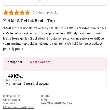
Ohodnotit produkt
X-NAILS Gel lak 5 ml - Top
X-NAILS profesionální závěrečný gel lak 5 ml - PRO TOP Profesionální péče
o Vaše nehty závěrečný top coat pro gel laky i UV gely zajistí exkluzivní
lesk a fixuje gel lak či gel středně hustá konzistence, nezatéká ke kůžičce
velmi pružný, nepraská a nežloutne vytvrzení v UV i LED lampě výpotkový
př...
celý popis
Dostupnost
Není skladem
149 Kč
/
ks
123 Kč
bez DPH
Momentálně není k dispozici
Číslo produktu:
BTL04
Objem balení:
5 ml
Vlastnosti:
bez TPO, di-HEMA free
Hlídat cenu / dostupnost