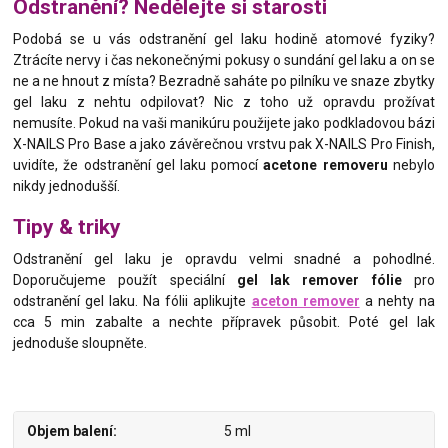
Odstranění? Nedělejte si starosti
Podobá se u vás odstranění gel laku hodině atomové fyziky?
Ztrácíte nervy i čas nekonečnými pokusy o sundání gel laku a on se
ne a ne hnout z místa? Bezradně saháte po pilníku ve snaze zbytky
gel laku z nehtu odpilovat? Nic z toho už opravdu prožívat
nemusíte. Pokud na vaši manikúru použijete jako podkladovou bázi
X-NAILS Pro Base a jako závěrečnou vrstvu pak X-NAILS Pro Finish,
uvidíte, že odstranění gel laku pomocí
acetone removeru
nebylo
nikdy jednodušší.
Tipy & triky
Odstranění gel laku je opravdu velmi snadné a pohodlné.
Doporučujeme použít speciální
gel lak remover fólie
pro
odstranění gel laku. Na fólii aplikujte
aceton remover
a nehty na
cca 5 min zabalte a nechte přípravek působit. Poté gel lak
jednoduše sloupněte.
Objem balení
5 ml