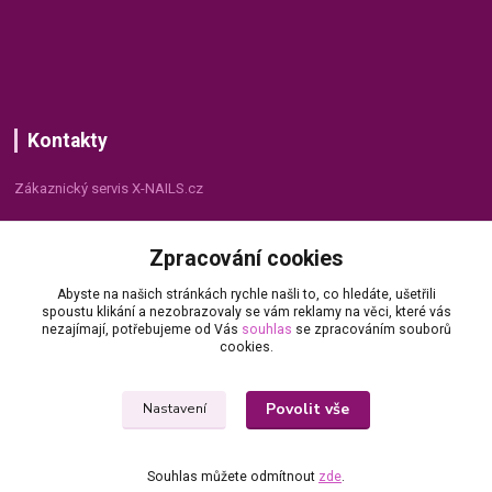
Kontakty
Zákaznický servis X-NAILS.cz
Dana Matušková
Zpracování cookies
+420 735 055 075
(Po - Pá, 8 - 16 hod.)
Abyste na našich stránkách rychle našli to, co hledáte, ušetřili
spoustu klikání a nezobrazovaly se vám reklamy na věci, které vás
info@x-nails.cz
nezajímají, potřebujeme od Vás
souhlas
se zpracováním souborů
cookies.
Povolit vše
Nastavení
Souhlas můžete odmítnout
zde
.
© Copyright 2026 X-NAILS.CZ