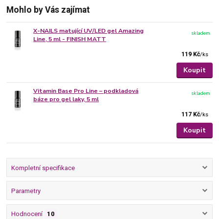
Mohlo by Vás zajímat
X-NAILS matující UV/LED gel Amazing
skladem
Line, 5 ml - FINISH MATT
119 Kč
/
ks
Koupit
Vitamin Base Pro Line – podkladová
skladem
báze pro gel laky, 5 ml
117 Kč
/
ks
Koupit
Kompletní specifikace
Parametry
Hodnocení
10