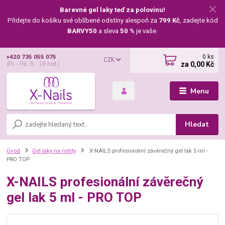
Barevné gel laky teď za polovinu!
Přidejte do košíku své oblíbené odstíny alespoň za
799 Kč
, zadejte kód
BARVY50
a sleva
50 %
je vaše.
0
ks
+420 735 055 075
CZK
za
0,00 Kč
(Po - Pá, 8 - 16 hod.)
Menu
Hledat
Úvod
Gel laky na nehty
X-NAILS profesionální závěrečný gel lak 5 ml -
PRO TOP
X-NAILS profesionální závěrečný
gel lak 5 ml - PRO TOP