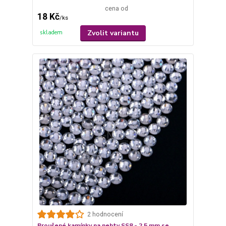
cena od
18 Kč
/
ks
Zvolit variantu
skladem
2 hodnocení
Broušené kamínky na nehty SS8 - 2,5 mm se