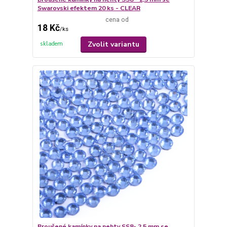
Swarovski efektem 20 ks - CLEAR
cena od
18 Kč
/
ks
Zvolit variantu
skladem
Broušené kamínky na nehty SS8- 2,5 mm se