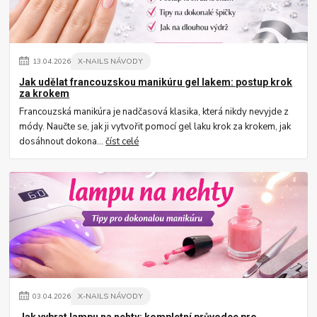
13
.
04
.
2026
X-NAILS NÁVODY
Jak udělat francouzskou manikúru gel lakem: postup krok
za krokem
Francouzská manikúra je nadčasová klasika, která nikdy nevyjde z
módy. Naučte se, jak ji vytvořit pomocí gel laku krok za krokem, jak
dosáhnout dokona...
číst celé
03
.
04
.
2026
X-NAILS NÁVODY
Jak vybrat lampu na nehty: kompletní průvodce pro