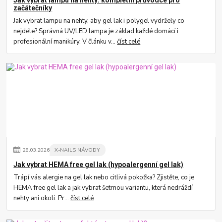
začátečníky
Jak vybrat lampu na nehty, aby gel lak i polygel vydržely co
nejdéle? Správná UV/LED lampa je základ každé domácí i
profesionální manikúry. V článku v...
číst celé
28
.
03
.
2026
X-NAILS NÁVODY
Jak vybrat HEMA free gel lak (hypoalergenní gel lak)
Trápí vás alergie na gel lak nebo citlivá pokožka? Zjistěte, co je
HEMA free gel lak a jak vybrat šetrnou variantu, která nedráždí
nehty ani okolí. Pr...
číst celé