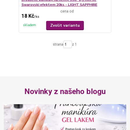
Swarovski efektem 20ks - LIGHT SAPPHIRE
cena od
18 Kč
/
ks
Zvolit variantu
skladem
strana
z 1
Novinky z našeho blogu