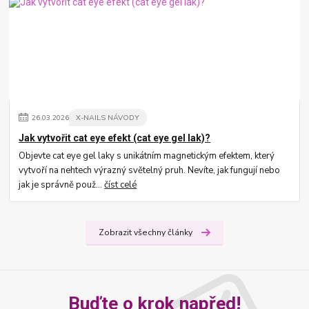
26
.
03
.
2026
X-NAILS NÁVODY
Jak vytvořit cat eye efekt (cat eye gel lak)?
Objevte cat eye gel laky s unikátním magnetickým efektem, který
vytvoří na nehtech výrazný světelný pruh. Nevíte, jak fungují nebo
jak je správně použ...
číst celé
Zobrazit všechny články
Buďte o krok napřed!