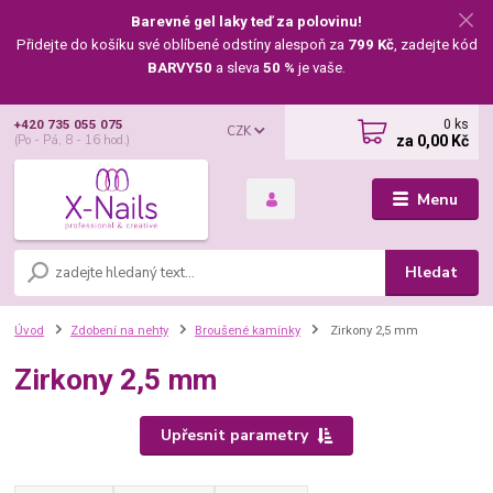
Barevné gel laky teď za polovinu!
Přidejte do košíku své oblíbené odstíny alespoň za
799 Kč
, zadejte kód
BARVY50
a sleva
50 %
je vaše.
0
ks
+420 735 055 075
CZK
za
0,00 Kč
(Po - Pá, 8 - 16 hod.)
Menu
Hledat
Úvod
Zdobení na nehty
Broušené kamínky
Zirkony 2,5 mm
Zirkony 2,5 mm
Upřesnit parametry