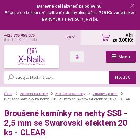
Barevné gel laky teď za polovinu!
Přidejte do košíku své oblíbené odstíny alespoň za
799 Kč
, zadejte kód
BARVY50
a sleva
50 %
je vaše.
0
ks
+420 735 055 075
CZK
za
0,00 Kč
(Po - Pá, 8 - 16 hod.)
Menu
Hledat
Úvod
Zdobení na nehty
Broušené kamínky
Zirkony 2,5 mm
Broušené kamínky na nehty SS8 - 2,5 mm se Swarovski efektem 20 ks - CLEAR
Broušené kamínky na nehty SS8 -
2,5 mm se Swarovski efektem 20
ks - CLEAR