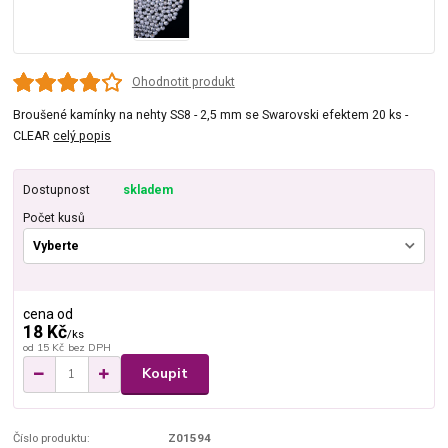
Ohodnotit produkt
Broušené kamínky na nehty SS8 - 2,5 mm se Swarovski efektem 20 ks -
CLEAR
celý popis
Dostupnost
skladem
Počet kusů
cena od
18 Kč
/
ks
od
15 Kč
bez DPH
Koupit
Číslo produktu:
Z01594