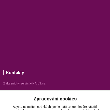
Kontakty
Zákaznický servis X-NAILS.cz
Dana Matušková
Zpracování cookies
+420 735 055 075
(Po - Pá, 8 - 16 hod.)
Abyste na našich stránkách rychle našli to, co hledáte, ušetřili