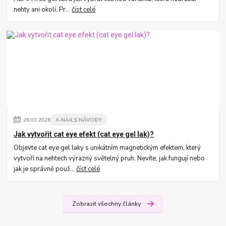
nehty ani okolí. Pr...
číst celé
26
.
03
.
2026
X-NAILS NÁVODY
Jak vytvořit cat eye efekt (cat eye gel lak)?
Objevte cat eye gel laky s unikátním magnetickým efektem, který
vytvoří na nehtech výrazný světelný pruh. Nevíte, jak fungují nebo
jak je správně použ...
číst celé
Zobrazit všechny články