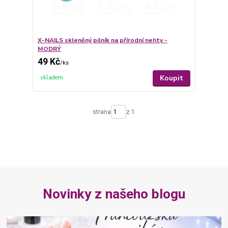
X-NAILS skleněný pilník na přírodní nehty -
MODRÝ
49 Kč
/
ks
Koupit
skladem
strana
z 1
Novinky z našeho blogu