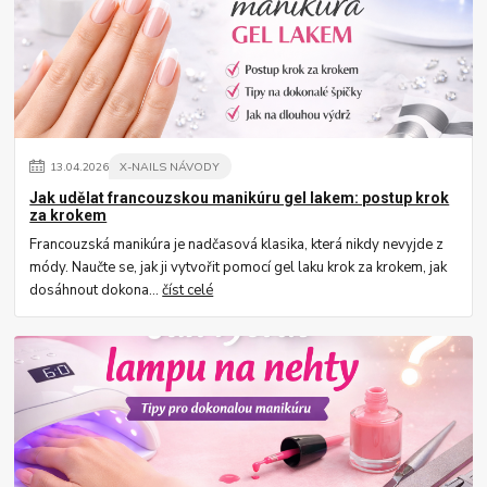
13
.
04
.
2026
X-NAILS NÁVODY
Jak udělat francouzskou manikúru gel lakem: postup krok
za krokem
Francouzská manikúra je nadčasová klasika, která nikdy nevyjde z
módy. Naučte se, jak ji vytvořit pomocí gel laku krok za krokem, jak
dosáhnout dokona...
číst celé