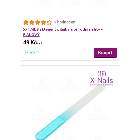
3 hodnocení
X-NAILS skleněný pilník na přírodní nehty -
FIALOVÝ
49 Kč
/
ks
Koupit
skladem