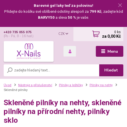
Barevné gel laky teď za polovinu!
Přidejte do košíku své oblíbené odstíny alespoň za
799 Kč
, zadejte kód
BARVY50
a sleva
50 %
je vaše.
0
ks
+420 735 055 075
CZK
za
0,00 Kč
(Po - Pá, 8 - 16 hod.)
Menu
Hledat
Úvod
Nástroje a příslušenství
Pilníky a leštičky
Pilníky na nehty
Skleněné pilníky
Skleněné pilníky na nehty, skleněné
pilníky na přírodní nehty, pilníky
sklo