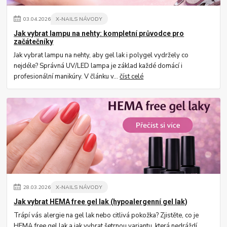
03
.
04
.
2026
X-NAILS NÁVODY
Jak vybrat lampu na nehty: kompletní průvodce pro
začátečníky
Jak vybrat lampu na nehty, aby gel lak i polygel vydržely co
nejdéle? Správná UV/LED lampa je základ každé domácí i
profesionální manikúry. V článku v...
číst celé
28
.
03
.
2026
X-NAILS NÁVODY
Jak vybrat HEMA free gel lak (hypoalergenní gel lak)
Trápí vás alergie na gel lak nebo citlivá pokožka? Zjistěte, co je
HEMA free gel lak a jak vybrat šetrnou variantu, která nedráždí