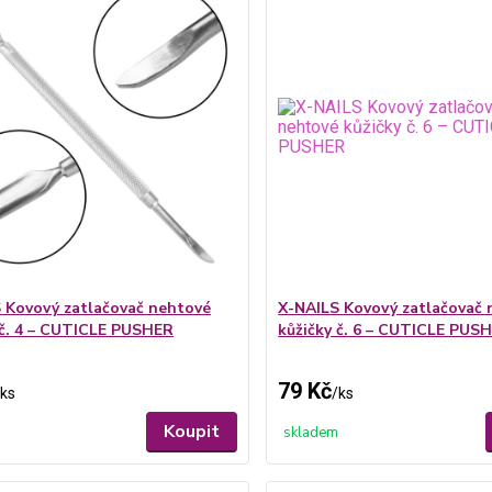
 Kovový zatlačovač nehtové
X-NAILS Kovový zatlačovač 
 č. 4 – CUTICLE PUSHER
kůžičky č. 6 – CUTICLE PUS
79 Kč
ks
/
ks
Koupit
skladem