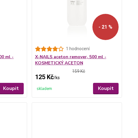
- 21 %
1 hodnocení
00 ml -
X-NAILS aceton remover, 500 ml -
KOSMETICKÝ ACETON
159 Kč
125 Kč
/
ks
Koupit
Koupit
skladem