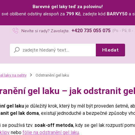
Barevné gel laky teď za polovinu!
u své oblíbené odstíny alespoň za
799 Kč
, zadejte kód
BARVY50
a s
+420 735 055 075
Nevíte si rady? Zavolejte.
(Po - Pá, 8 -
Hledat
el laky na nehty
Odstranění gel laku
ranění gel laku – jak odstranit g
ní gel laku
je důležitý krok, který by měl být proveden šetrně, 
ranit gel lak doma
, existují jednoduché a bezpečné způsoby vho
i se používá tzv.
soak-off metoda
, kdy se gel lak rozpustí pom
klipy
nebo
fólie na odstranění gel laku
.