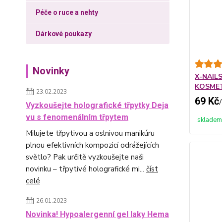
Péče o ruce a nehty
Dárkové poukazy
Novinky
X-NAILS
KOSME
23.02.2023
69 Kč
/
Vyzkoušejte holografické třpytky Deja
vu s fenomenálním třpytem
skladem
Milujete třpytivou a oslnivou manikúru
plnou efektivních kompozicí odrážejících
světlo? Pak určitě vyzkoušejte naši
novinku – třpytivé holografické mi...
číst
celé
26.01.2023
Novinka! Hypoalergenní gel laky Hema