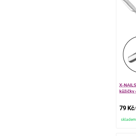
X-NAILS
kůžičky
79 Kč
/
skladem