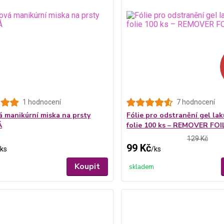
1 hodnocení
7 hodnocení
á manikúrní miska na prsty
Fólie pro odstranění gel lak
Á
folie 100 ks – REMOVER FOI
129 Kč
99 Kč
ks
/
ks
Koupit
skladem