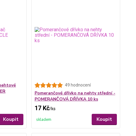
nehtové
49 hodnocení
HER
Pomerančové dřívko na nehty střední -
POMERANČOVÁ DŘÍVKA 10 ks
17 Kč
/
ks
Koupit
Koupit
skladem