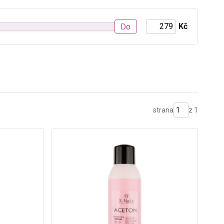
Kč
Do
strana
z 1