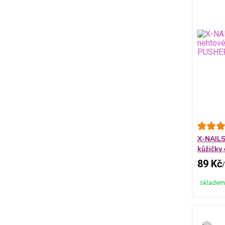
X-NAILS
kůžičky
89 Kč
/
skladem