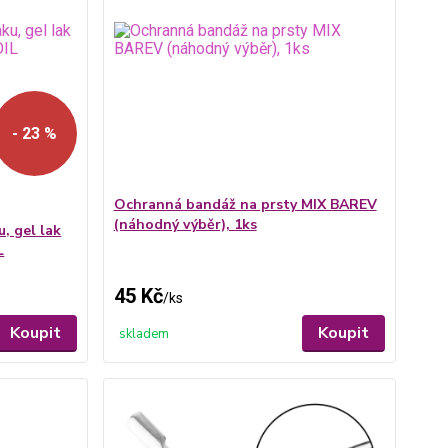
- 23 %
Ochranná bandáž na prsty MIX BAREV
(náhodný výběr), 1ks
u, gel lak
L
45 Kč
/
ks
Koupit
Koupit
skladem