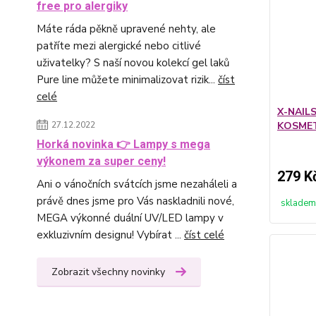
free pro alergiky
Máte ráda pěkně upravené nehty, ale
patříte mezi alergické nebo citlivé
uživatelky? S naší novou kolekcí gel laků
Pure line můžete minimalizovat rizik...
číst
celé
X-NAILS
27.12.2022
KOSMET
Horká novinka 👉 Lampy s mega
výkonem za super ceny!
279 K
Ani o vánočních svátcích jsme nezaháleli a
právě dnes jsme pro Vás naskladnili nové,
skladem
MEGA výkonné duální UV/LED lampy v
exkluzivním designu! Vybírat ...
číst celé
Zobrazit všechny novinky