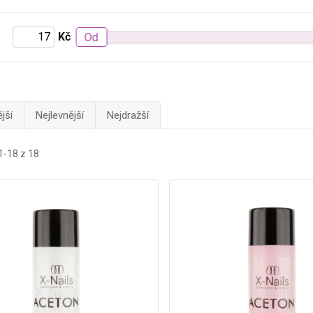
Kč
Od
jší
Nejlevnější
Nejdražší
1-18 z 18