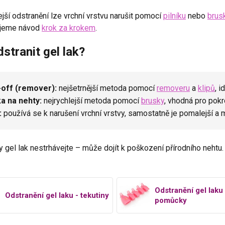
ejší odstranění lze vrchní vrstvu narušit pomocí
pilníku
nebo
brus
ujeme návod
krok za krokem
.
stranit gel lak?
off (remover):
nejšetrnější metoda pomocí
removeru
a
klipů
, i
a na nehty:
nejrychlejší metoda pomocí
brusky
, vhodná pro pokr
:
používá se k narušení vrchní vrstvy, samostatně je pomalejší a 
 gel lak nestrhávejte – může dojít k poškození přírodního nehtu.
Odstranění gel laku 
Odstranění gel laku - tekutiny
pomůcky