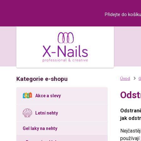
Přidejte do košík
Kategorie e-shopu
Úvod
G
Odst
Akce a slevy
Odstraně
Letní nehty
jak odst
Gel laky na nehty
Nejčastěj
používají