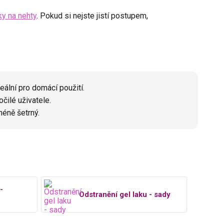
ky na nehty
. Pokud si nejste jistí postupem,
deální pro domácí použití.
očilé uživatele.
méně šetrný.
-
Odstranění gel laku - sady