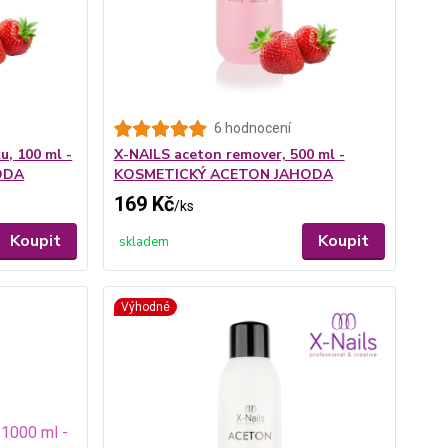
6 hodnocení
u, 100 ml -
X-NAILS aceton remover, 500 ml -
ODA
KOSMETICKÝ ACETON JAHODA
169 Kč
/
ks
Koupit
Koupit
skladem
Výhodné