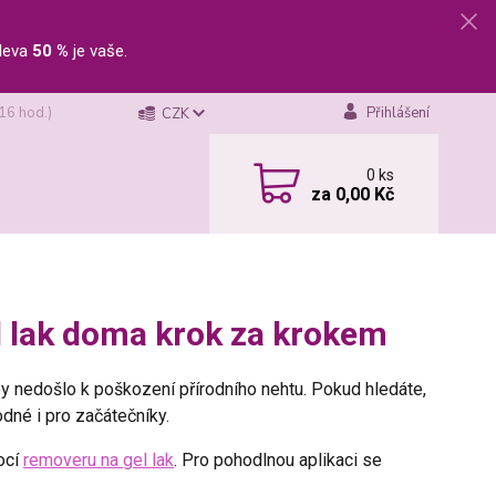
leva
50 %
je vaše.
 16 hod.)
Přihlášení
CZK
0
ks
za
0,00 Kč
el lak doma krok za krokem
aby nedošlo k poškození přírodního nehtu. Pokud hledáte,
dné i pro začátečníky.
ocí
removeru na gel lak
. Pro pohodlnou aplikaci se