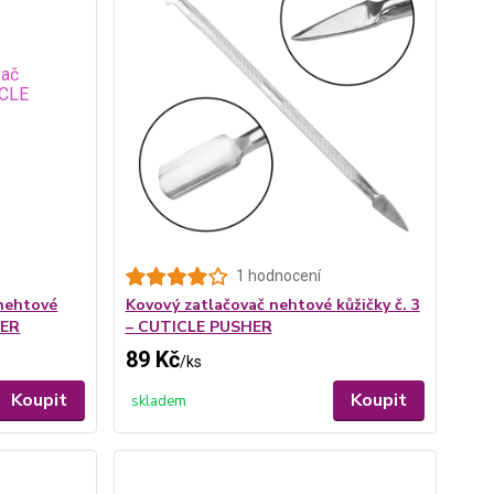
1 hodnocení
nehtové
Kovový zatlačovač nehtové kůžičky č. 3
HER
– CUTICLE PUSHER
89 Kč
/
ks
Koupit
Koupit
skladem