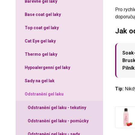
Barevné gel laky
Pro rychl
Base coat gel laky
doporuč
Top coat gel laky
Jak od
Cat Eye gel laky
Soak-
Thermo gel laky
Brusk
Hypoalergenní gel laky
Pilník
Sady na gel lak
Tip:
Nikdy
Odstranění gel laku
Odstranění gel laku - tekutiny
Odstranění gel laku - pomůcky
Odstranění gel laku - sady