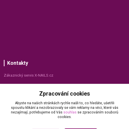
Kontakty
Zákaznický servis X-NAILS.cz
Dana Matušková
Zpracování cookies
+420 735 055 075
(Po - Pá, 8 - 16 hod.)
Abyste na našich stránkách rychle našli to, co hledáte, ušetřili
spoustu klikání a nezobrazovaly se vám reklamy na věci, které vás
info@x-nails.cz
nezajímají, potřebujeme od Vás
souhlas
se zpracováním souborů
cookies.