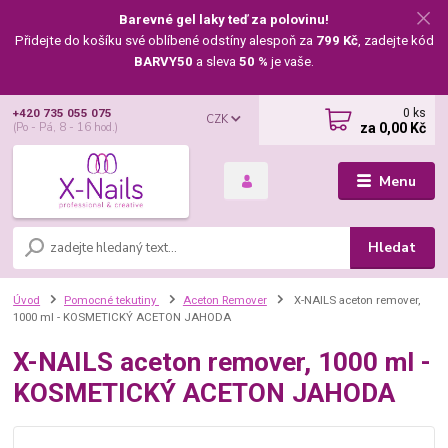
Barevné gel laky teď za polovinu!
Přidejte do košíku své oblíbené odstíny alespoň za
799 Kč
, zadejte kód
BARVY50
a sleva
50 %
je vaše.
0
ks
+420 735 055 075
CZK
za
0,00 Kč
(Po - Pá, 8 - 16 hod.)
Menu
Hledat
Úvod
Pomocné tekutiny
Aceton Remover
X-NAILS aceton remover,
1000 ml - KOSMETICKÝ ACETON JAHODA
X-NAILS aceton remover, 1000 ml -
KOSMETICKÝ ACETON JAHODA