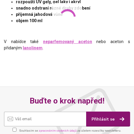
rozpouští UV gely, gel laky i akryl
snadno odstraní různé druhy zdobení
příjemná jahodová vůně
objem 100 ml
V nabídce také
neparfemovaný aceton
nebo aceton s
přidaným
lanolinem
.
Buďte o krok napřed!
Přihlásit se
Souhlasím se
zpracováním osobních údajů
za účelem rozesílky newsletteru.