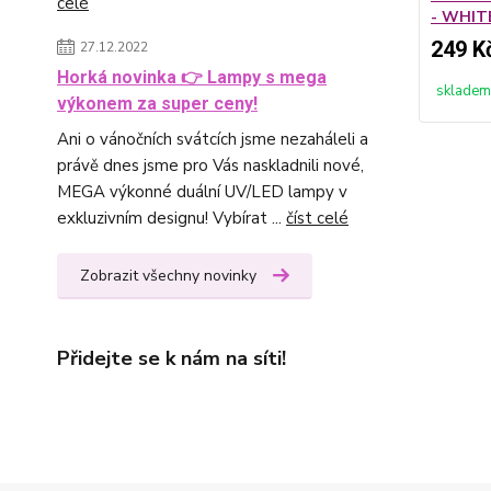
celé
- WHIT
249 K
27.12.2022
Horká novinka 👉 Lampy s mega
skladem
výkonem za super ceny!
Ani o vánočních svátcích jsme nezaháleli a
právě dnes jsme pro Vás naskladnili nové,
MEGA výkonné duální UV/LED lampy v
exkluzivním designu! Vybírat ...
číst celé
Zobrazit všechny novinky
Přidejte se k nám na síti!