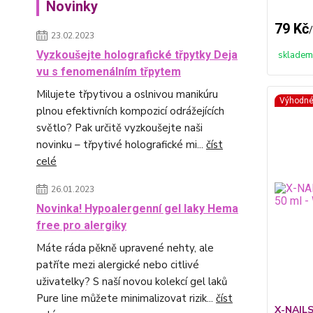
Novinky
79 Kč
/
23.02.2023
Vyzkoušejte holografické třpytky Deja
skladem
vu s fenomenálním třpytem
Milujete třpytivou a oslnivou manikúru
Výhodn
plnou efektivních kompozicí odrážejících
světlo? Pak určitě vyzkoušejte naši
novinku – třpytivé holografické mi...
číst
celé
26.01.2023
Novinka! Hypoalergenní gel laky Hema
free pro alergiky
Máte ráda pěkně upravené nehty, ale
patříte mezi alergické nebo citlivé
uživatelky? S naší novou kolekcí gel laků
Pure line můžete minimalizovat rizik...
číst
X-NAILS 