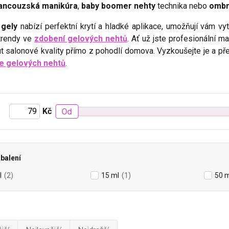
ancouzská manikúra
,
baby boomer nehty
technika nebo
ombr
 gely
nabízí perfektní krytí a hladké aplikace, umožňují vám v
trendy ve
zdobení gelových nehtů
. Ať už jste profesionální 
 salonové kvality přímo z pohodlí domova. Vyzkoušejte je a pře
e gelových nehtů
.
Kč
Od
balení
l
(2)
15 ml
(1)
50 m