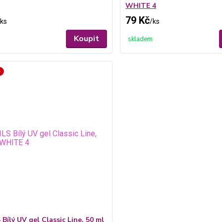
WHITE 4
79 Kč
ks
/
ks
Koupit
skladem
é
Bílý UV gel Classic Line, 50 ml