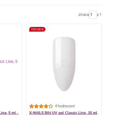
strana
z 1
Výhodné
4 hodnocení
ine, 5 ml -
X-NAILS Bílý UV gel Classic Line, 15 ml