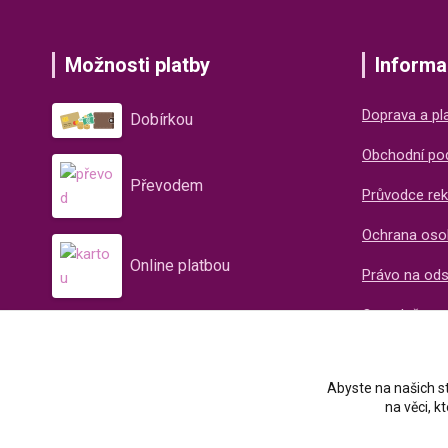
Možnosti platby
Informa
Doprava a pl
Dobírkou
Obchodní po
Převodem
Průvodce rek
Ochrana oso
Online platbou
Právo na od
O společnos
Recenze naš
Abyste na našich st
na věci, 