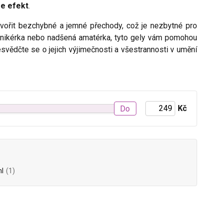
e efekt
.
ytvořit bezchybné a jemné přechody, což je nezbytné pro
manikérka nebo nadšená amatérka, tyto gely vám pomohou
svědčte se o jejich výjimečnosti a všestrannosti v umění
Kč
Do
l
(1)