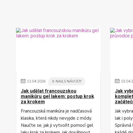
13
.
04
.
2026
X-NAILS NÁVODY
03
.
04
.
Jak udělat francouzskou
Jak vyb
manikúru gel lakem: postup krok
komplet
za krokem
začáteč
Francouzská manikúra je nadčasová
Jak vybr
klasika, která nikdy nevyjde z módy.
lak i pol
Naučte se, jak ji vytvořit pomocí gel
Správná 
laku krok za krokem, jak dosáhnout
každé do