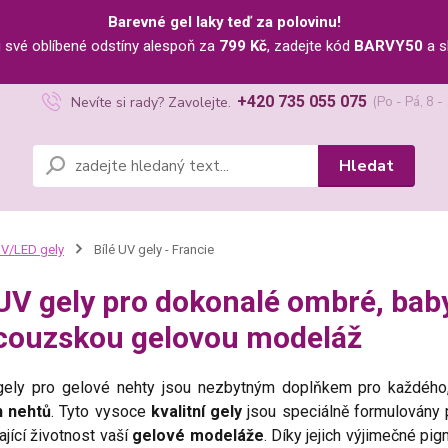
Barevné gel laky teď za polovinu!
u své oblíbené odstíny alespoň za
799 Kč
, zadejte kód
BARVY50
a s
+420 735 055 075
Nevíte si rady? Zavolejte.
(Po - Pá, 8 -
Hledat
V/LED gely
Bílé UV gely - Francie
 UV gely pro dokonalé ombré, ba
couzskou gelovou modeláž
gely pro gelové nehty jsou nezbytným doplňkem pro každého, 
h nehtů
. Tyto vysoce
kvalitní gely
jsou speciálně formulovány 
ající životnost vaší
gelové modeláže
. Díky jejich výjimečné pi