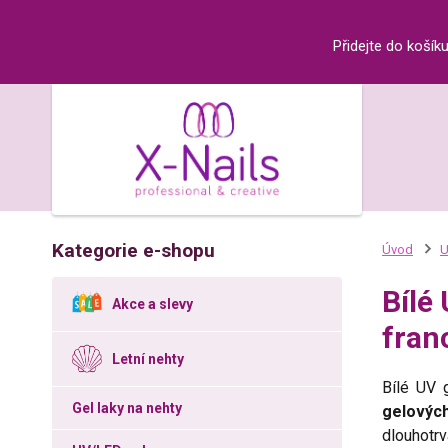
Přidejte do košík
Kategorie e-shopu
Úvod
U
Bílé
Akce a slevy
fran
Letní nehty
Bílé UV 
Gel laky na nehty
gelovýc
dlouhotrv