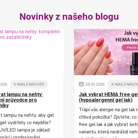
Novinky z našeho blogu
2026
X-NAILS NÁVODY
28
.
03
.
2026
X-NAILS NÁVO
rat lampu na nehty:
Jak vybrat HEMA free gel
ní průvodce pro
(hypoalergenní gel lak)
níky
Trápí vás alergie na gel lak
at lampu na nehty, aby gel
citlivá pokožka? Zjistěte, c
ygel vydržely co nejdéle?
free gel lak a jak vybrat šet
UV/LED lampa je základ
variantu, která nedráždí neh
mácí i profesionální