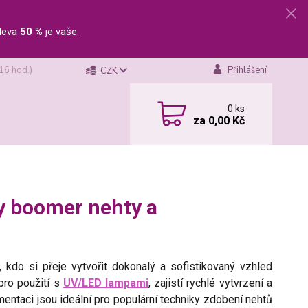
leva
50 %
je vaše.
 16 hod.)
Přihlášení
CZK
0
ks
za
0,00 Kč
by boomer nehty a
kdo si přeje vytvořit dokonalý a sofistikovaný vzhled
pro použití s
UV/LED lampami
, zajistí rychlé vytvrzení a
gmentaci jsou ideální pro populární techniky zdobení nehtů