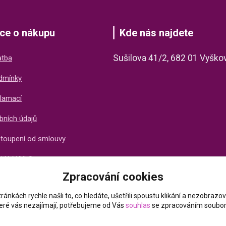
ce o nákupu
Kde nás najdete
Sušilova 41/2, 682 01 Vyško
atba
dmínky
lamací
bních údajů
stoupení od smlouvy
ti X-NAILS
Zpracování cookies
ich zákazníků
ránkách rychle našli to, co hledáte, ušetřili spoustu klikání a nezobraz
které vás nezajímají, potřebujeme od Vás
souhlas
se zpracováním soubor