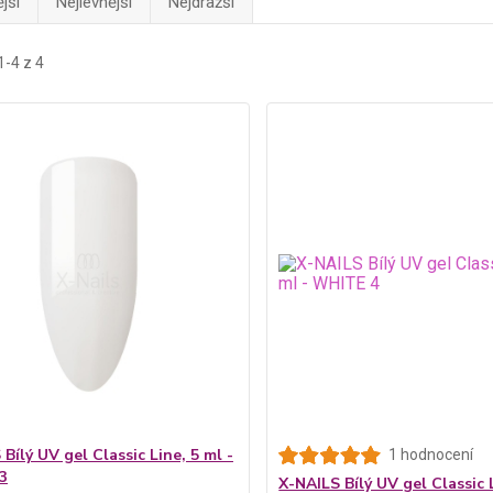
jší
Nejlevnější
Nejdražší
1-4 z 4
Bílý UV gel Classic Line, 5 ml -
1 hodnocení
3
X-NAILS Bílý UV gel Classic L