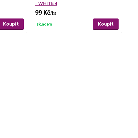
- WHITE 4
99 Kč
/
ks
Koupit
Koupit
skladem