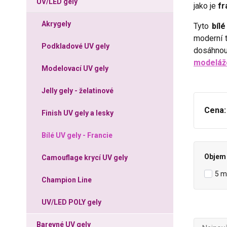
UV/LED gely
jako je
fr
Akrygely
Tyto
bílé
moderní 
Podkladové UV gely
dosáhnout
modeláž
Modelovací UV gely
Jelly gely - želatinové
Cena:
Finish UV gely a lesky
Bílé UV gely - Francie
Objem 
Camouflage krycí UV gely
5 m
Champion Line
UV/LED POLY gely
Barevné UV gely