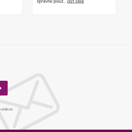
správně použ...
číst celé
kolekce.