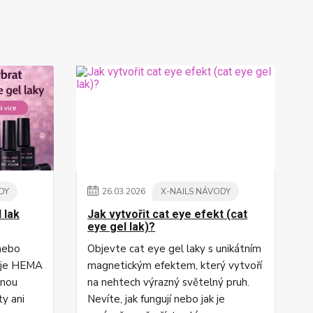
DY
26
.
03
.
2026
X-NAILS NÁVODY
 lak
Jak vytvořit cat eye efekt (cat
eye gel lak)?
 nebo
Objevte cat eye gel laky s unikátním
o je HEMA
magnetickým efektem, který vytvoří
rnou
na nehtech výrazný světelný pruh.
ty ani
Nevíte, jak fungují nebo jak je