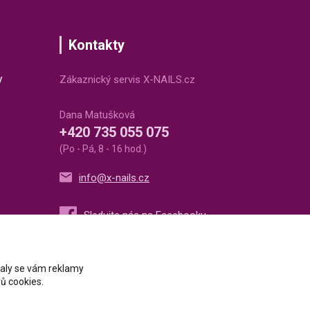
Kontakty
v
Zákaznický servis X-NAILS.cz
Dana Matušková
+420 735 055 075
(Po - Pá, 8 - 16 hod.)
info@x-nails.cz
ovaly se vám reklamy
ů cookies.