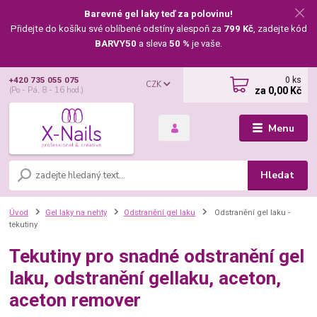
Barevné gel laky teď za polovinu!
Přidejte do košíku své oblíbené odstíny alespoň za
799 Kč
, zadejte kód
BARVY50
a sleva
50 %
je vaše.
0
ks
+420 735 055 075
CZK
za
0,00 Kč
(Po - Pá, 8 - 16 hod.)
Menu
Hledat
Úvod
Gel laky na nehty
Odstranění gel laku
Odstranění gel laku -
tekutiny
Tekutiny pro snadné odstranění gel
laku, odstranění gellaku, aceton,
aceton remover