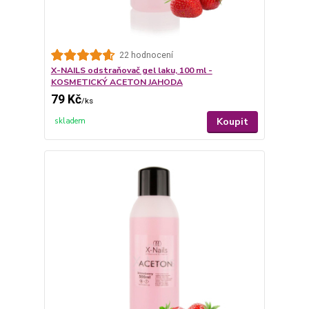
22 hodnocení
X-NAILS odstraňovač gel laku, 100 ml -
KOSMETICKÝ ACETON JAHODA
79 Kč
/
ks
Koupit
skladem