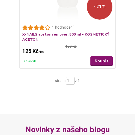
- 21 %
1 hodnocení
X-NAILS aceton remover, 500 ml - KOSMETICKÝ
ACETON
159 Kč
125 Kč
/
ks
Koupit
skladem
strana
z 1
Novinky z našeho blogu