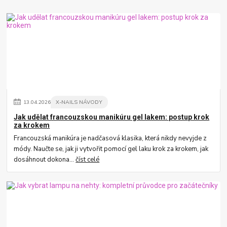
13
.
04
.
2026
X-NAILS NÁVODY
Jak udělat francouzskou manikúru gel lakem: postup krok
za krokem
Francouzská manikúra je nadčasová klasika, která nikdy nevyjde z
módy. Naučte se, jak ji vytvořit pomocí gel laku krok za krokem, jak
dosáhnout dokona...
číst celé