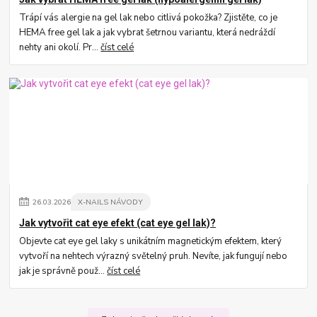
Trápí vás alergie na gel lak nebo citlivá pokožka? Zjistěte, co je
HEMA free gel lak a jak vybrat šetrnou variantu, která nedráždí
nehty ani okolí. Pr...
číst celé
26
.
03
.
2026
X-NAILS NÁVODY
Jak vytvořit cat eye efekt (cat eye gel lak)?
Objevte cat eye gel laky s unikátním magnetickým efektem, který
vytvoří na nehtech výrazný světelný pruh. Nevíte, jak fungují nebo
jak je správně použ...
číst celé