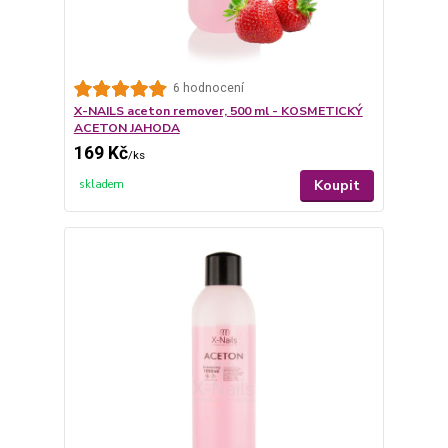
6 hodnocení
X-NAILS aceton remover, 500 ml - KOSMETICKÝ
ACETON JAHODA
169 Kč
/
ks
Koupit
skladem