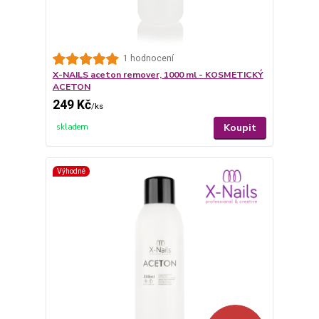
1 hodnocení
X-NAILS aceton remover, 1000 ml - KOSMETICKÝ
ACETON
249 Kč
/
ks
Koupit
skladem
Výhodné