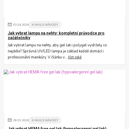
03
.
04
.
2026
X-NAILS NÁVODY
Jak vybrat lampu na nehty: kompletní průvodce pro
začátečníky
Jak vybrat lampu na nehty, aby gel lak i polygel vydržely co
nejdéle? Správná UV/LED lampa je základ každé domácí i
profesionální manikúry. V článku v...
číst celé
28
.
03
.
2026
X-NAILS NÁVODY
Jak vybrat HEMA free gel lak (hypoalergenní gel lak)