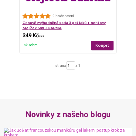
9 hodnocení
Cenově zvýhodněná sada 3 gel laků + nehtový
olejíček 5ml ZDARMA
349 Kč
/
ks
Koupit
skladem
strana
z 1
Novinky z našeho blogu