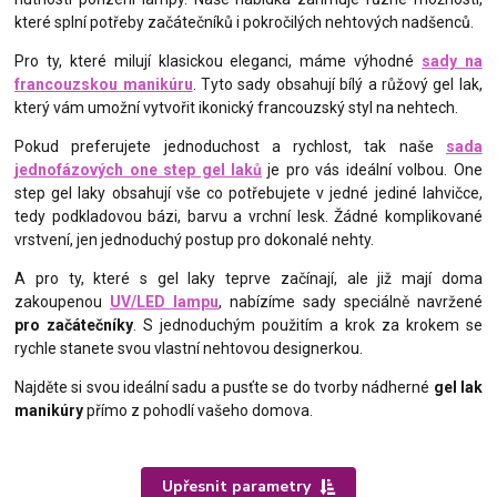
které splní potřeby začátečníků i pokročilých nehtových nadšenců.
Pro ty, které milují klasickou eleganci, máme výhodné
sady na
francouzskou manikúru
. Tyto sady obsahují bílý a růžový gel lak,
který vám umožní vytvořit ikonický francouzský styl na nehtech.
Pokud preferujete jednoduchost a rychlost, tak naše
sada
jednofázových one step gel laků
je pro vás ideální volbou. One
step gel laky obsahují vše co potřebujete v jedné jediné lahvičce,
tedy podkladovou bázi, barvu a vrchní lesk. Žádné komplikované
vrstvení, jen jednoduchý postup pro dokonalé nehty.
A pro ty, které s gel laky teprve začínají, ale již mají doma
zakoupenou
UV/LED lampu
, nabízíme sady speciálně navržené
pro začátečníky
. S jednoduchým použitím a krok za krokem se
rychle stanete svou vlastní nehtovou designerkou.
Najděte si svou ideální sadu a pusťte se do tvorby nádherné
gel lak
manikúry
přímo z pohodlí vašeho domova.
Upřesnit parametry