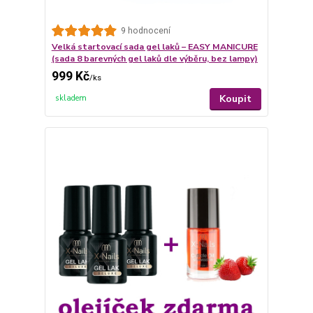
9 hodnocení
Velká startovací sada gel laků – EASY MANICURE
(sada 8 barevných gel laků dle výběru, bez lampy)
999 Kč
/
ks
Koupit
skladem