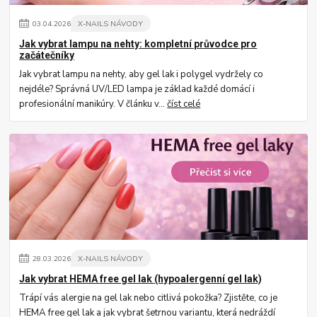
03
.
04
.
2026
X-NAILS NÁVODY
Jak vybrat lampu na nehty: kompletní průvodce pro
začátečníky
Jak vybrat lampu na nehty, aby gel lak i polygel vydržely co
nejdéle? Správná UV/LED lampa je základ každé domácí i
profesionální manikúry. V článku v...
číst celé
28
.
03
.
2026
X-NAILS NÁVODY
Jak vybrat HEMA free gel lak (hypoalergenní gel lak)
Trápí vás alergie na gel lak nebo citlivá pokožka? Zjistěte, co je
HEMA free gel lak a jak vybrat šetrnou variantu, která nedráždí