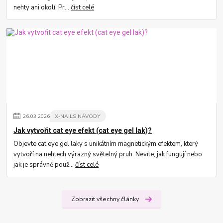
nehty ani okolí. Pr...
číst celé
26
.
03
.
2026
X-NAILS NÁVODY
Jak vytvořit cat eye efekt (cat eye gel lak)?
Objevte cat eye gel laky s unikátním magnetickým efektem, který
vytvoří na nehtech výrazný světelný pruh. Nevíte, jak fungují nebo
jak je správně použ...
číst celé
Zobrazit všechny články