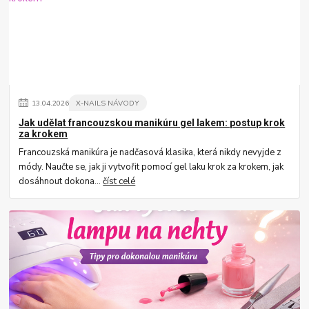
13
.
04
.
2026
X-NAILS NÁVODY
Jak udělat francouzskou manikúru gel lakem: postup krok
za krokem
Francouzská manikúra je nadčasová klasika, která nikdy nevyjde z
módy. Naučte se, jak ji vytvořit pomocí gel laku krok za krokem, jak
dosáhnout dokona...
číst celé