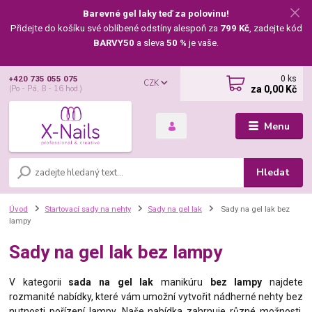
Barevné gel laky teď za polovinu!
Přidejte do košíku své oblíbené odstíny alespoň za
799 Kč
, zadejte kód
BARVY50
a sleva
50 %
je vaše.
0
ks
+420 735 055 075
CZK
za
0,00 Kč
(Po - Pá, 8 - 16 hod.)
Menu
Hledat
Úvod
Startovací sady na nehty
Sady na gel lak
Sady na gel lak bez
lampy
Sady na gel lak bez lampy
V kategorii
sada na gel lak
manikúru
bez lampy
najdete
rozmanité nabídky, které vám umožní vytvořit nádherné nehty bez
nutnosti pořízení lampy. Naše nabídka zahrnuje různé možnosti,