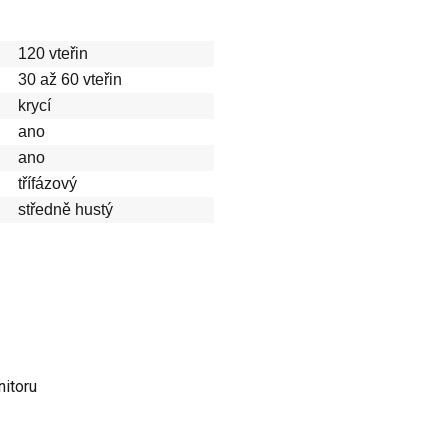
120 vteřin
30 až 60 vteřin
krycí
ano
ano
třífázový
středně hustý
nitoru