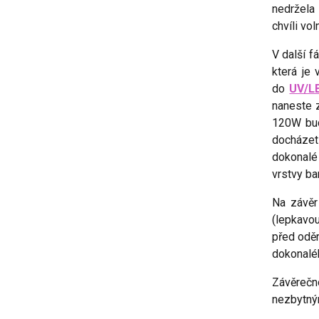
nedržela 
chvíli vo
V další f
která je
do
UV/L
naneste 
120W bud
docházet
dokonalé
vrstvy ba
Na závěr
(lepkavou
před odě
dokonaléh
Závěrečn
nezbytným