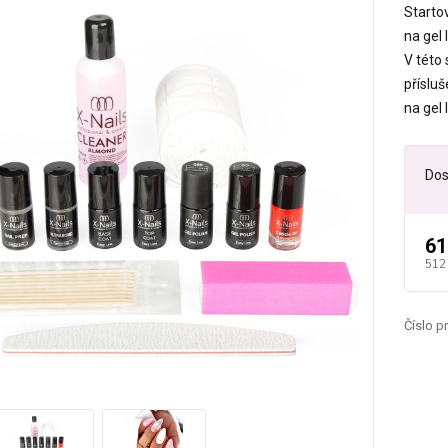
Starto
na gel 
V této 
přísluš
na gel 
Dos
61
512
Číslo p