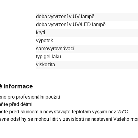
doba vytvrzení v UV lampě
doba vytvrzení v UV/LED lampě
krytí
výpotek
samovyrovnávací
typ gel laku
viskozita
té informace
eno pro profesionální použití
aňte před dětmi
aňte před sluncem a nevystavujte teplotám vyšším než 25°C
evné odstíny se mohou lišit v závislosti na nastavení Vašeho mo