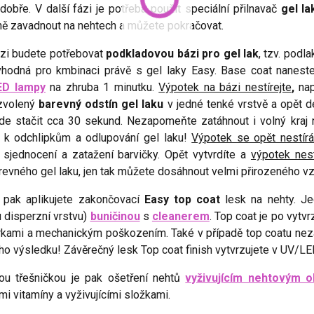
dobře. V další fázi je potřeba použít speciální přilnavač
gel la
lně zavadnout na nehtech a můžete pokračovat.
ázi budete potřebovat
podkladovou bázi pro gel lak
, tzv. podl
 vhodná pro kmbinaci právě s gel laky Easy. Base coat naneste 
ED lampy
na zhruba 1 minutku.
Výpotek na bázi nestírejte
,
nap
zvolený
barevný odstín gel laku
v jedné tenké vrstvě a opět d
e stačit cca 30 sekund. Nezapomeňte zatáhnout i volný kraj n
 k odchlipkům a odlupování gel laku!
Výpotek se opět nestír
 sjednocení a zatažení barvičky. Opět vytvrdíte a
výpotek nest
revného gel laku, jen tak můžete dosáhnout velmi přirozeného vz
 pak aplikujete zakončovací
Easy top coat
lesk na nehty. Je
 disperzní vrstvu)
buničinou
s
cleanerem
. Top coat je po vytv
rkami a mechanickým poškozením. Také v případě top coatu neza
o výsledku! Závěrečný lesk Top coat finish vytvrzujete v UV/L
ou třešničkou je pak ošetření nehtů
vyživujícím nehtovým o
i vitamíny a vyživujícími složkami.