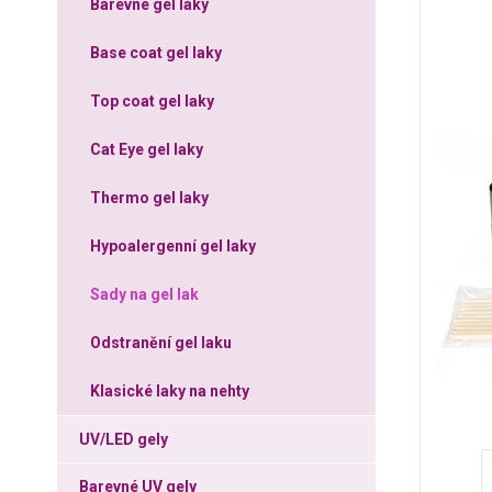
Barevné gel laky
Base coat gel laky
Top coat gel laky
Cat Eye gel laky
Thermo gel laky
Hypoalergenní gel laky
Sady na gel lak
Odstranění gel laku
Klasické laky na nehty
UV/LED gely
Barevné UV gely