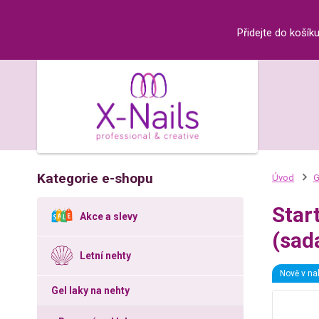
Přidejte do košík
Kategorie e-shopu
Úvod
G
Star
Akce a slevy
(sad
Letní nehty
Nově v na
Gel laky na nehty