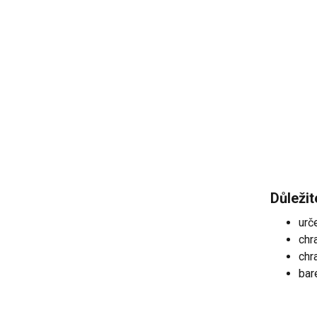
Důleži
urč
chr
chr
bar