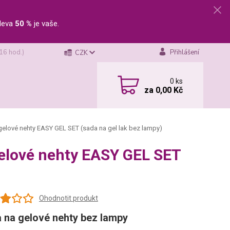
leva
50 %
je vaše.
 16 hod.)
Přihlášení
CZK
0
ks
za
0,00 Kč
 gelové nehty EASY GEL SET (sada na gel lak bez lampy)
 gelové nehty EASY GEL SET
Ohodnotit produkt
 na gelové nehty bez lampy