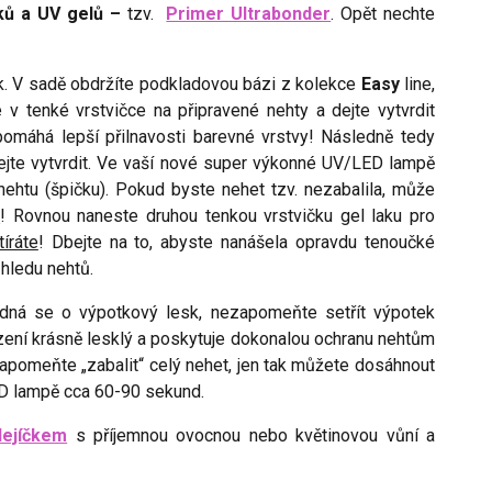
ků a UV gelů –
tzv.
Primer Ultrabonder
. Opět nechte
ak. V sadě obdržíte podkladovou bázi z kolekce
Easy
line,
v tenké vrstvičce na připravené nehty a dejte vytvrdit
omáhá lepší přilnavosti barevné vrstvy! Následně tedy
ejte vytvrdit. Ve vaší nové super výkonné UV/LED lampě
ehtu (špičku). Pokud byste nehet tzv. nezabalila, může
á
! Rovnou naneste druhou tenkou vrstvičku gel laku pro
íráte
! Dbejte na to, abyste nanášela opravdu tenoučké
hledu nehtů.
dná se o výpotkový lesk, nezapomeňte setřít výpotek
rzení krásně lesklý a poskytuje dokonalou ochranu nehtům
pomeňte „zabalit“ celý nehet, jen tak můžete dosáhnout
ED lampě cca 60-90 sekund.
lejíčkem
s příjemnou ovocnou nebo květinovou vůní a