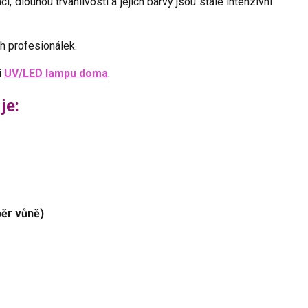
, dlouhou trvanlivostí a jejich barvy jsou stále intenzivní
ch profesionálek.
í
UV/LED lampu doma
.
je:
běr vůně)