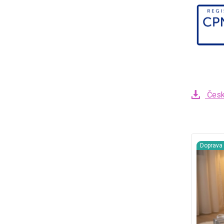
Česk
Doprav