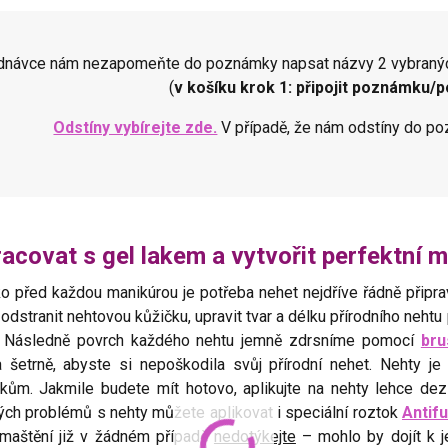
ednávce nám nezapomeňte do poznámky napsat názvy 2 vybraný
(
v košíku krok 1: připojit poznámku
Odstíny vybírejte zde.
V případě, že nám odstíny do p
racovat s gel lakem a vytvořit perfektní 
ko před každou manikúrou je potřeba nehet nejdříve řádně připra
a odstranit nehtovou kůžičku, upravit tvar a délku přírodního neht
. Následně povrch každého nehtu jemně zdrsníme pomocí
bru
a šetrně, abyste si nepoškodila svůj přírodní nehet. Nehty j
pkům. Jakmile budete mít hotovo, aplikujte na nehty lehce de
ch problémů s nehty můžete aplikovat i speciální roztok
Antifu
maštění již v žádném případě
nedotýkejte
– mohlo by dojít k 