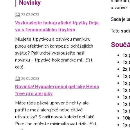
manikúru,
Novinky
a zářivé.
23.02.2023
Sada je u
Vyzkoušejte holografické třpytky Deja
vu s fenomenálním třpytem
Tato
sad
Milujete třpytivou a oslnivou manikúru
Součá
plnou efektivních kompozicí odrážejících
světlo? Pak určitě vyzkoušejte naši
1x 
novinku – třpytivé holografické mi...
číst
1x 
celé
2x 
1x 
26.01.2023
1x 
Novinka! Hypoalergenní gel laky Hema
1x 
free pro alergiky
1x 
Máte ráda pěkně upravené nehty, ale
1x 
patříte mezi alergické nebo citlivé
1x 
uživatelky? S naší novou kolekcí gel laků
10k
Pure line můžete minimalizovat rizik...
číst
1x 