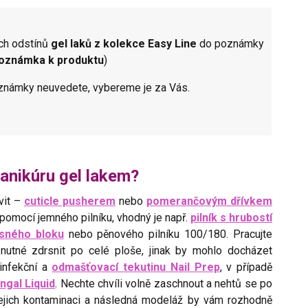
ch odstínů
gel laků z kolekce Easy Line
do poznámky
/poznámka k produktu
)
oznámky neuvedete, vybereme je za Vás.
manikúru gel lakem?
vit –
cuticle pusherem
nebo
pomerančovým dřívkem
u pomocí jemného pilníku, vhodný je např.
pilník s hrubostí
sného bloku
nebo pěnového pilníku 100/180. Pracujte
e nutné zdrsnit po celé ploše, jinak by mohlo docházet
zinfekční a
odmašťovací tekutinu Nail Prep
, v případě
ngal Liquid
. Nechte chvíli volně zaschnout a nehtů se po
jejich kontaminaci a následná modeláž by vám rozhodně