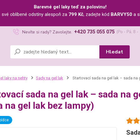
Barevné gel laky teď za polovinu!
u své oblíbené odstíny alespoň za
799 Kč
, zadejte kód
BARVY50
a s
+420 735 055 075
Nevíte si rady? Zavolejte.
(Po - Pá, 8 -
Hledat
el laky na nehty
Sady na gel lak
Startovací sada na gel lak – sada na
tovací sada na gel lak – sada na
a na gel lak bez lampy)
bídce
Sada