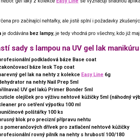
 neboť gel laky z kolekce
Easy Line
se vyznačují snadnou aplikací
rčena pro začínající nehtařky, ale jistě splní i požadavky zkušený
a
je dodávána
bez lampy
, je tedy vhodná pro všechny, kdo již maj
stí sady s lampou na UV gel lak manikúru 
profesionální podkladová báze Base coat
zakončovací báze lesk Top coat
barevný gel lak na nehty z kolekce
Easy Line
6g
dehydrator na nehty Nail Prep 5ml
přilnavač UV gel laků Primer Bonder 5ml
cuticle olejíček pro výživu nehtové kůžičky 5ml (náhodný vý
cleaner pro setření výpotku 100 ml
buničinové polštářky 100 ks
brusný blok pro precizní přípravu nehtu
s pomerančových dřívek pro zatlačení nehtové kůžičky
profesionální rovný pilník na nehty s hrubostí 100/180