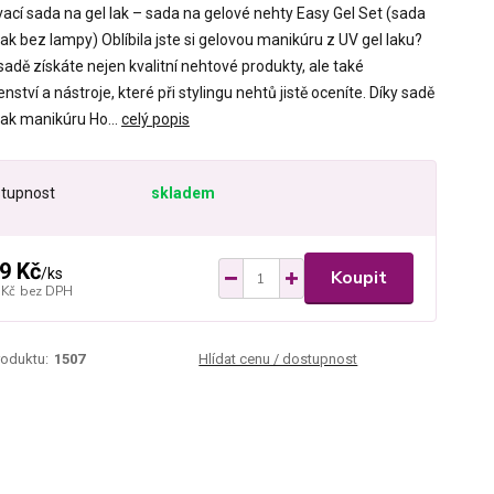
vací sada na gel lak – sada na gelové nehty Easy Gel Set (sada
lak bez lampy) Oblíbila jste si gelovou manikúru z UV gel laku?
sadě získáte nejen kvalitní nehtové produkty, ale také
enství a nástroje, které při stylingu nehtů jistě oceníte. Díky sadě
lak manikúru Ho...
celý popis
tupnost
skladem
9 Kč
/
ks
Koupit
 Kč
bez DPH
roduktu:
1507
Hlídat cenu / dostupnost