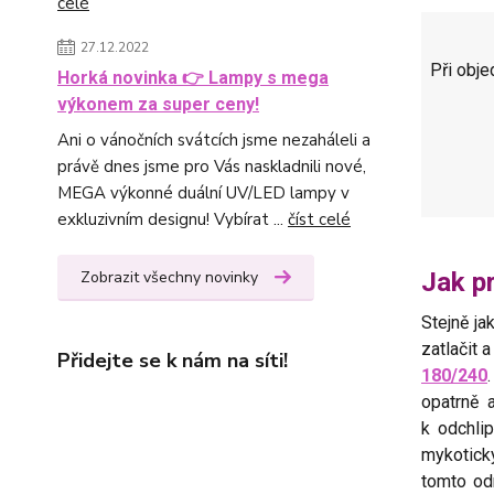
celé
27.12.2022
Při obj
Horká novinka 👉 Lampy s mega
výkonem za super ceny!
Ani o vánočních svátcích jsme nezaháleli a
právě dnes jsme pro Vás naskladnili nové,
MEGA výkonné duální UV/LED lampy v
exkluzivním designu! Vybírat ...
číst celé
Jak p
Zobrazit všechny novinky
Stejně ja
zatlačit 
Přidejte se k nám na síti!
180/240
opatrně 
k odchli
mykotický
tomto od