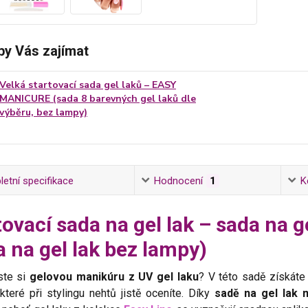
by Vás zajímat
Velká startovací sada gel laků – EASY
MANICURE (sada 8 barevných gel laků dle
výběru, bez lampy)
etní specifikace
Hodnocení
1
K
tovací sada na gel lak – sada na 
a na gel lak bez lampy)
jste si
gelovou manikúru z UV gel laku
? V této sadě získáte 
 které při stylingu nehtů jistě oceníte. Díky
sadě na gel lak