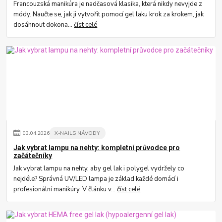
Francouzská manikúra je nadčasová klasika, která nikdy nevyjde z
módy. Naučte se, jak ji vytvořit pomocí gel laku krok za krokem, jak
dosáhnout dokona...
číst celé
03
.
04
.
2026
X-NAILS NÁVODY
Jak vybrat lampu na nehty: kompletní průvodce pro
začátečníky
Jak vybrat lampu na nehty, aby gel lak i polygel vydržely co
nejdéle? Správná UV/LED lampa je základ každé domácí i
profesionální manikúry. V článku v...
číst celé