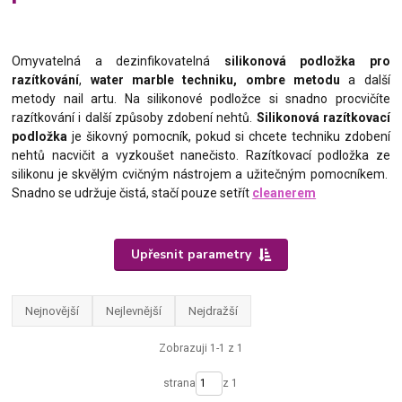
Omyvatelná a dezinfikovatelná
silikonová podložka pro
razítkování
,
water marble techniku, ombre metodu
a další
metody nail artu. Na silikonové podložce si snadno procvičíte
razítkování i další způsoby zdobení nehtů.
Silikonová razítkovací
podložka
je šikovný pomocník, pokud si chcete techniku zdobení
nehtů nacvičit a vyzkoušet nanečisto. Razítkovací podložka ze
silikonu je skvělým cvičným nástrojem a užitečným pomocníkem.
Snadno se udržuje čistá, stačí pouze setřít
cleanerem
Upřesnit parametry
Nejnovější
Nejlevnější
Nejdražší
Zobrazuji 1-1 z 1
strana
z 1