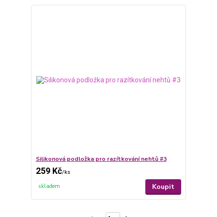
Silikonová podložka pro razítkování nehtů #3
259 Kč
/
ks
Koupit
skladem