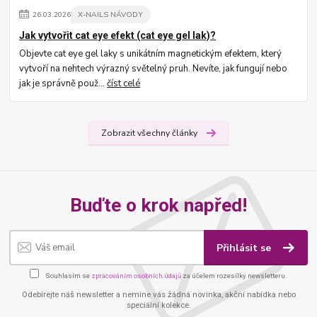
26
.
03
.
2026
X-NAILS NÁVODY
Jak vytvořit cat eye efekt (cat eye gel lak)?
Objevte cat eye gel laky s unikátním magnetickým efektem, který
vytvoří na nehtech výrazný světelný pruh. Nevíte, jak fungují nebo
jak je správně použ...
číst celé
Zobrazit všechny články
Buďte o krok napřed!
Přihlásit se
Souhlasím se
zpracováním osobních údajů
za účelem rozesílky newsletteru.
Odebírejte náš newsletter a nemine vás žádná novinka, akční nabídka nebo
speciální kolekce.