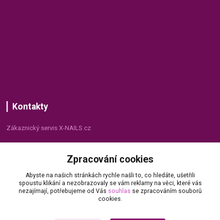
Kontakty
Zákaznický servis X-NAILS.cz
Dana Matušková
Zpracování cookies
+420 735 055 075
(Po - Pá, 8 - 16 hod.)
Abyste na našich stránkách rychle našli to, co hledáte, ušetřili
spoustu klikání a nezobrazovaly se vám reklamy na věci, které vás
info@x-nails.cz
nezajímají, potřebujeme od Vás
souhlas
se zpracováním souborů
cookies.