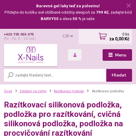
Barevné gel laky teď za polovinu!
Přidejte do košíku své oblíbené odstíny alespoň za
799 Kč
, zadejte kód
BARVY50
a sleva
50 %
je vaše.
0
ks
+420 735 055 075
CZK
za
0,00 Kč
(Po - Pá, 8 - 16 hod.)
Menu
Hledat
Úvod
Zdobení na nehty
Razítkovací metoda
Razítkovací podložky
Razítkovací silikonová podložka,
podložka pro razítkování, cvičná
silikonová podložka, podložka na
procvičování razítkování