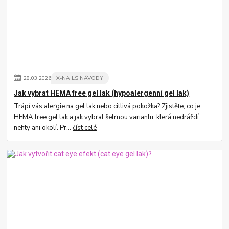
28
.
03
.
2026
X-NAILS NÁVODY
Jak vybrat HEMA free gel lak (hypoalergenní gel lak)
Trápí vás alergie na gel lak nebo citlivá pokožka? Zjistěte, co je
HEMA free gel lak a jak vybrat šetrnou variantu, která nedráždí
nehty ani okolí. Pr...
číst celé