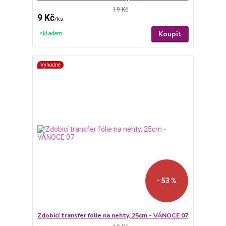
19 Kč
9 Kč
/
ks
Koupit
skladem
Výhodné
- 53 %
Zdobicí transfer fólie na nehty, 25cm - VÁNOCE 07