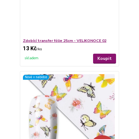
Zdobící transfer fólie 25cm - VELIKONOCE 02
13 Kč
/
ks
Koupit
skladem
Nově v nabídce