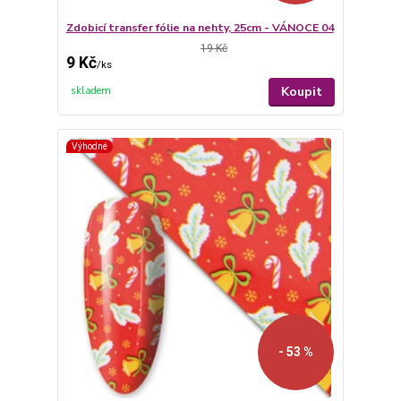
Zdobicí transfer fólie na nehty, 25cm - VÁNOCE 04
19 Kč
9 Kč
/
ks
Koupit
skladem
Výhodné
- 53 %