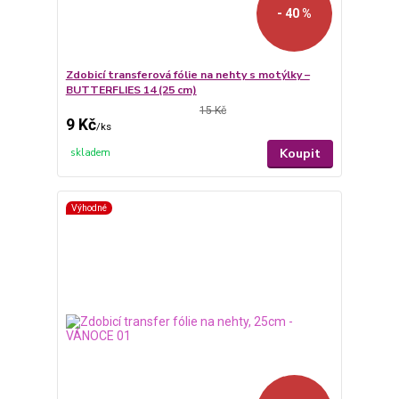
- 40 %
Zdobicí transferová fólie na nehty s motýlky –
BUTTERFLIES 14 (25 cm)
15 Kč
9 Kč
/
ks
Koupit
skladem
Výhodné