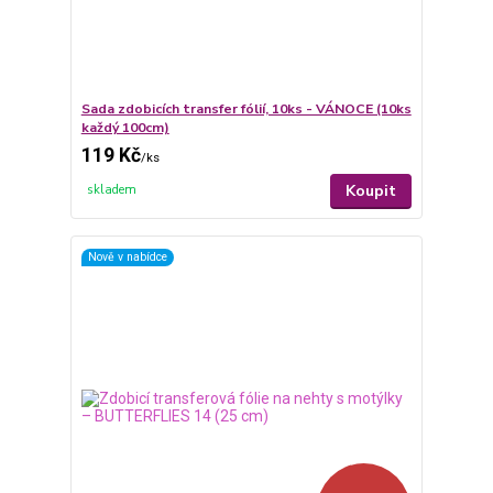
Sada zdobicích transfer fólií, 10ks - VÁNOCE (10ks
každý 100cm)
119 Kč
/
ks
Koupit
skladem
Nově v nabídce