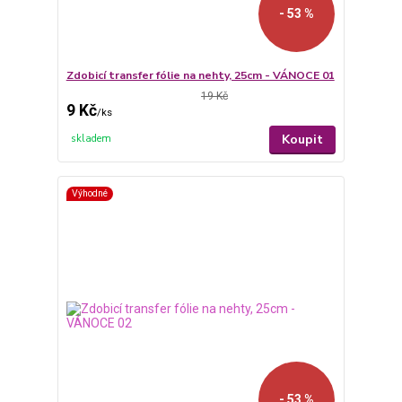
- 53 %
Zdobicí transfer fólie na nehty, 25cm - VÁNOCE 01
19 Kč
9 Kč
/
ks
Koupit
skladem
Výhodné
- 53 %