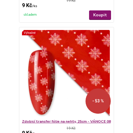
19 Kč
9 Kč
/
ks
Koupit
skladem
Výhodné
- 53 %
Zdobicí transfer fólie na nehty, 25cm - VÁNOCE 08
19 Kč