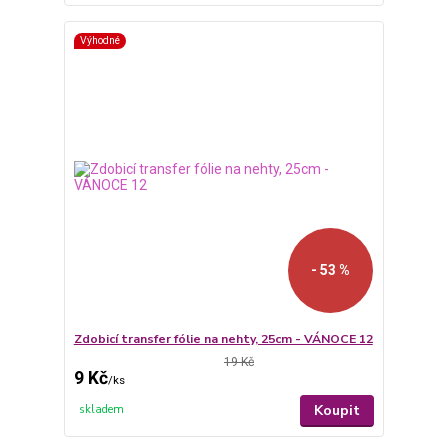
Výhodné
- 53 %
Zdobicí transfer fólie na nehty, 25cm - VÁNOCE 12
19 Kč
9 Kč
/
ks
Koupit
skladem