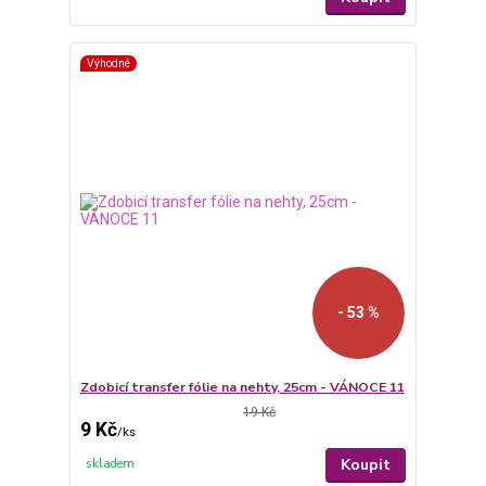
Výhodné
- 53 %
Zdobicí transfer fólie na nehty, 25cm - VÁNOCE 11
19 Kč
9 Kč
/
ks
Koupit
skladem