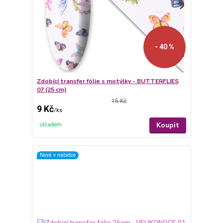
- 40 %
Zdobící transfer fólie s motýlky - BUTTERFLIES
07 (25 cm)
15 Kč
9 Kč
/
ks
Koupit
skladem
Nově v nabídce