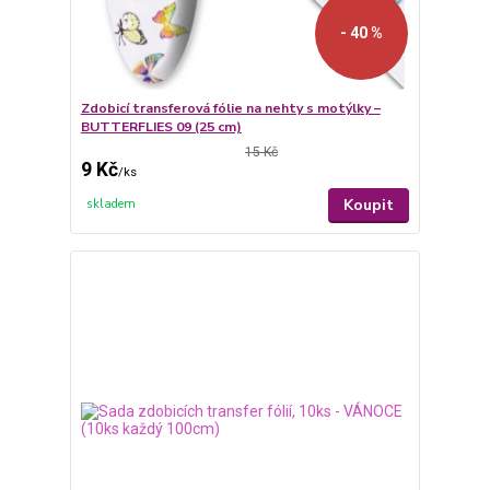
- 40 %
Zdobicí transferová fólie na nehty s motýlky –
BUTTERFLIES 09 (25 cm)
15 Kč
9 Kč
/
ks
Koupit
skladem