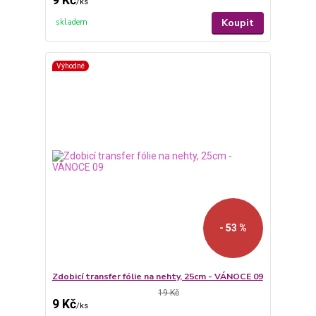
9 Kč
/
ks
Koupit
skladem
Výhodné
- 53 %
Zdobicí transfer fólie na nehty, 25cm - VÁNOCE 09
19 Kč
9 Kč
/
ks