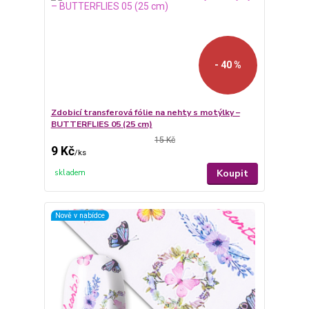
- 40 %
Zdobicí transferová fólie na nehty s motýlky –
BUTTERFLIES 05 (25 cm)
15 Kč
9 Kč
/
ks
Koupit
skladem
Nově v nabídce