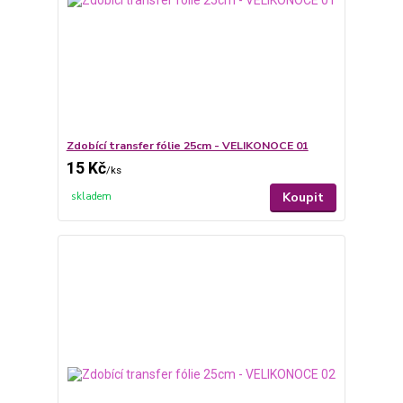
Zdobící transfer fólie 25cm - VELIKONOCE 01
15 Kč
/
ks
Koupit
skladem