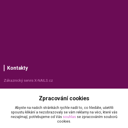
Kontakty
Zákaznický servis X-NAILS.cz
Dana Matušková
Zpracování cookies
+420 735 055 075
(Po - Pá, 8 - 16 hod.)
Abyste na našich stránkách rychle našli to, co hledáte, ušetřili
spoustu klikání a nezobrazovaly se vám reklamy na věci, které vás
info@x-nails.cz
nezajímají, potřebujeme od Vás
souhlas
se zpracováním souborů
cookies.