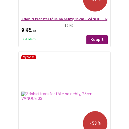
Zdobicí transfer fólie na nehty, 25cm - VÁNOCE 02
19 Kč
9 Kč
/
ks
Koupit
skladem
Výhodné
- 53 %