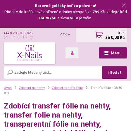
Barevné gel laky teď za polovinu!
Přidejte do košíku své oblíbené odstíny alespoň za
799 Kč
, zadejte kód
BARVY50
a sleva
50 %
je vaše.
0
ks
+420 735 055 075
CZK
za
0,00 Kč
(Po - Pá, 8 - 16 hod.)
Menu
Hledat
Úvod
Zdobení na nehty
Zdobicí transfer fólie
Transfer fólie - 25/30
cm
Zdobící transfer fólie na nehty,
transfer folie na nehty,
transparentní fólie na nehty,