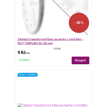
- 40 %
Zdobicí transferová fólie na nehty s motýlky –
BUTTERFLIES 01 (25 cm)
15 Kč
9 Kč
/
ks
Koupit
skladem
Nově v nabídce