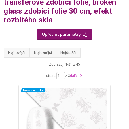
transferové zdobící fólie, broken
glass zdobici folie 30 cm, efekt
rozbitého skla
Upřesnit parametry
Nejnovější
Nejlevnější
Nejdražší
Zobrazuji 1-21 z 45
strana
z 3
další
Nově v nabídce