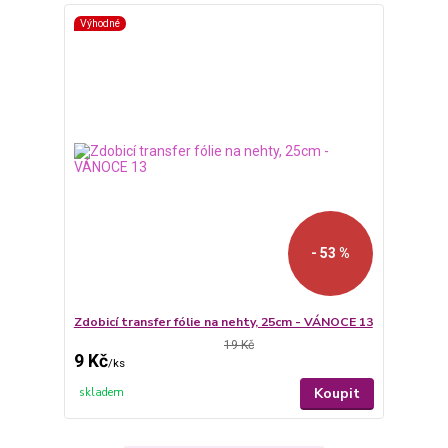
Výhodné
- 53 %
Zdobicí transfer fólie na nehty, 25cm - VÁNOCE 13
19 Kč
9 Kč
/
ks
Koupit
skladem