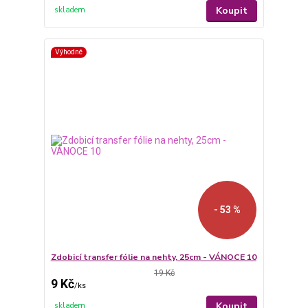
Koupit
skladem
Výhodné
- 53 %
Zdobicí transfer fólie na nehty, 25cm - VÁNOCE 10
19 Kč
9 Kč
/
ks
Koupit
skladem