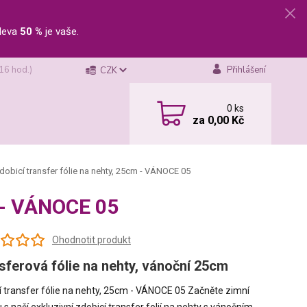
leva
50 %
je vaše.
 16 hod.)
Přihlášení
CZK
0
ks
za
0,00 Kč
obicí transfer fólie na nehty, 25cm - VÁNOCE 05
m - VÁNOCE 05
Ohodnotit produkt
sferová fólie na nehty, vánoční 25cm
í transfer fólie na nehty, 25cm - VÁNOCE 05 Začněte zimní