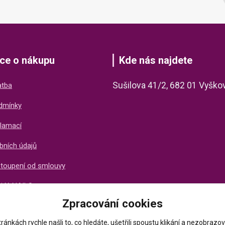
ce o nákupu
Kde nás najdete
Sušilova 41/2, 682 01 Vyško
atba
dmínky
lamací
bních údajů
stoupení od smlouvy
ti X-NAILS
Zpracování cookies
ich zákazníků
ránkách rychle našli to, co hledáte, ušetřili spoustu klikání a nezobraz