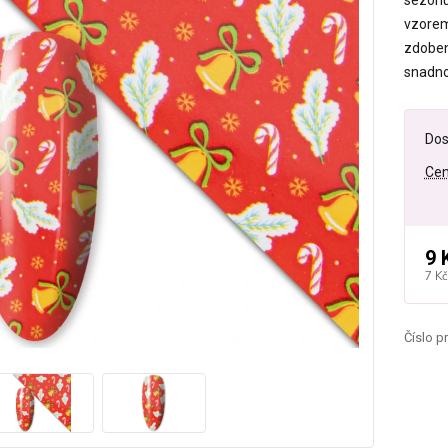
sezónu 
vzorem
zdoben
snadno
Dos
Cen
9 
7 Kč
Číslo p