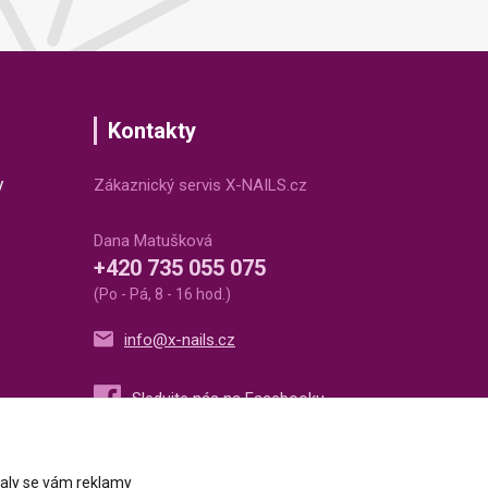
Kontakty
v
Zákaznický servis X-NAILS.cz
Dana Matušková
+420 735 055 075
(Po - Pá, 8 - 16 hod.)
info@x-nails.cz
ovaly se vám reklamy