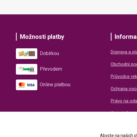
Možnosti platby
Informa
Doprava a pl
Dobírkou
Obchodní po
Převodem
Průvodce rek
Online platbou
Ochrana oso
Právo na od
O společnos
Recenze naš
Abyste na našich st