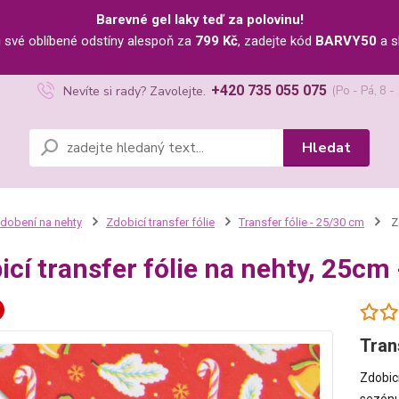
Barevné gel laky teď za polovinu!
u své oblíbené odstíny alespoň za
799 Kč
, zadejte kód
BARVY50
a s
+420 735 055 075
Nevíte si rady? Zavolejte.
(Po - Pá, 8 -
Hledat
dobení na nehty
Zdobicí transfer fólie
Transfer fólie - 25/30 cm
Zd
icí transfer fólie na nehty, 25c
Tran
Zdobic