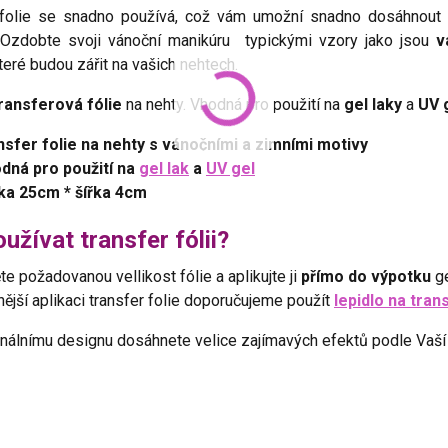
 folie se snadno používá, což vám umožní snadno dosáhnout 
Ozdobte svoji vánoční manikúru typickými vzory jako jsou
v
které budou zářit na vašich nehtech.
ransferová fólie
na nehty. Vhodná pro použití na
gel laky
a
UV 
nsfer folie na nehty s vánočními a zimními motivy
dná pro použití na
gel lak
a
UV gel
ka 25cm * šířka 4cm
užívat transfer fólii?
te požadovanou vellikost fólie a aplikujte ji
přímo do výpotku
ge
ější aplikaci transfer folie doporučujeme použít
lepidlo na tran
inálnímu designu dosáhnete velice zajímavých efektů podle Vaší 