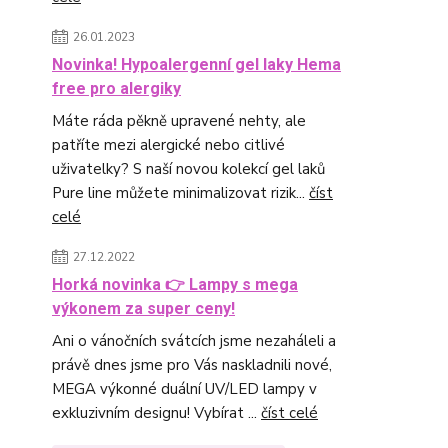
26.01.2023
Novinka! Hypoalergenní gel laky Hema
free pro alergiky
Máte ráda pěkně upravené nehty, ale
patříte mezi alergické nebo citlivé
uživatelky? S naší novou kolekcí gel laků
Pure line můžete minimalizovat rizik...
číst
celé
27.12.2022
Horká novinka 👉 Lampy s mega
výkonem za super ceny!
Ani o vánočních svátcích jsme nezaháleli a
právě dnes jsme pro Vás naskladnili nové,
MEGA výkonné duální UV/LED lampy v
exkluzivním designu! Vybírat ...
číst celé