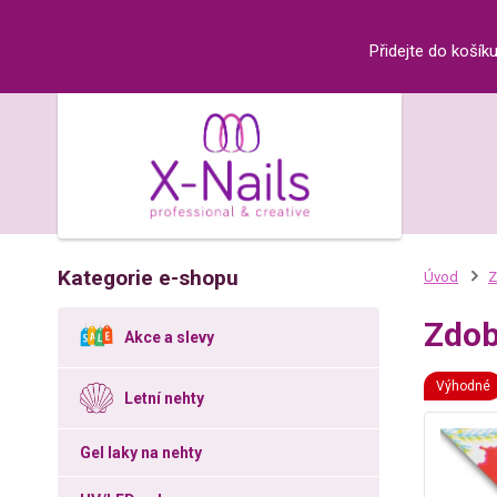
Přidejte do košík
Kategorie e-shopu
Úvod
Z
Zdob
Akce a slevy
Výhodné
Letní nehty
Gel laky na nehty