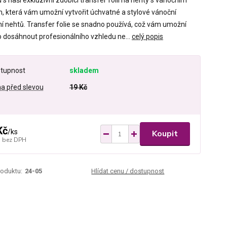
s naší exkluzivní zdobicí transfer folií na nehty s vánočním
, která vám umožní vytvořit úchvatné a stylové vánoční
í nehtů. Transfer folie se snadno používá, což vám umožní
 dosáhnout profesionálního vzhledu ne...
celý popis
tupnost
skladem
a před slevou
19 Kč
Kč
/
ks
Koupit
bez DPH
roduktu:
24-05
Hlídat cenu / dostupnost