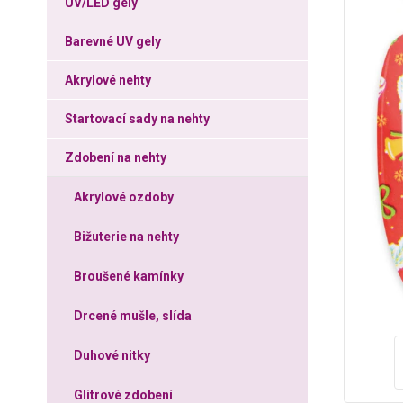
UV/LED gely
Barevné UV gely
Akrylové nehty
Startovací sady na nehty
Zdobení na nehty
Akrylové ozdoby
Bižuterie na nehty
Broušené kamínky
Drcené mušle, slída
Duhové nitky
Glitrové zdobení