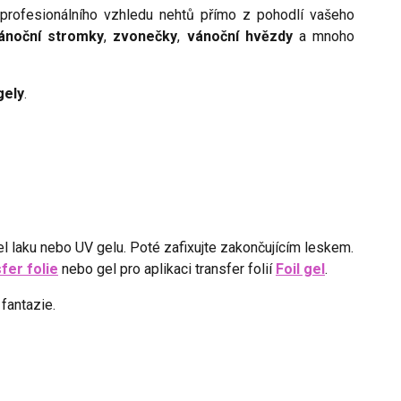
profesionálního vzhledu nehtů přímo z pohodlí vašeho
ánoční stromky
,
zvonečky
,
vánoční hvězdy
a mnoho
gely
.
l laku nebo UV gelu. Poté zafixujte zakončujícím leskem.
sfer folie
nebo gel pro aplikaci transfer folií
Foil gel
.
fantazie.