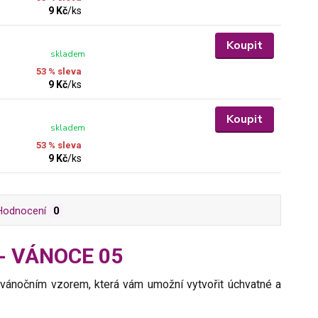
9 Kč
/
ks
Koupit
skladem
53 % sleva
9 Kč
/
ks
Koupit
skladem
53 % sleva
9 Kč
/
ks
Hodnocení
0
m - VÁNOCE 05
s vánočním vzorem, která vám umožní vytvořit úchvatné a