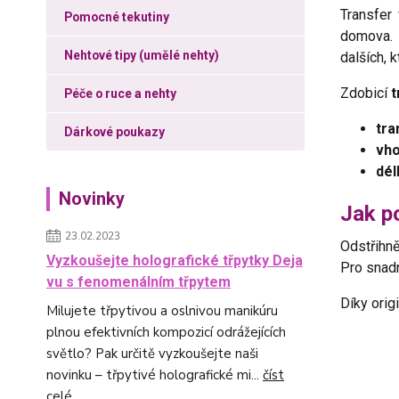
Transfer
Pomocné tekutiny
domova. 
Nehtové tipy (umělé nehty)
dalších, 
Zdobicí
t
Péče o ruce a nehty
tra
Dárkové poukazy
vho
dél
Novinky
Jak po
23.02.2023
Odstřihně
Vyzkoušejte holografické třpytky Deja
Pro snadn
vu s fenomenálním třpytem
Díky orig
Milujete třpytivou a oslnivou manikúru
plnou efektivních kompozicí odrážejících
světlo? Pak určitě vyzkoušejte naši
novinku – třpytivé holografické mi...
číst
celé