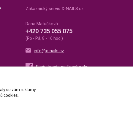
v
Zákaznický servis X-NAILS.cz
Dana Matušková
+420 735 055 075
(Po - Pá, 8 - 16 hod.)
info@x-nails.cz
ovaly se vám reklamy
ů cookies.