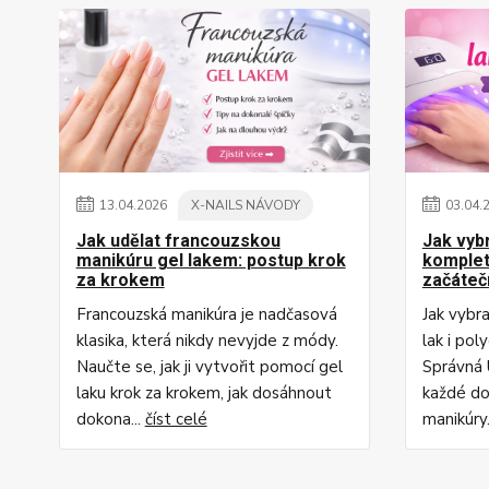
13
.
04
.
2026
X-NAILS NÁVODY
03
.
04
.
Jak udělat francouzskou
Jak vyb
manikúru gel lakem: postup krok
komplet
za krokem
začáteč
Francouzská manikúra je nadčasová
Jak vybr
klasika, která nikdy nevyjde z módy.
lak i pol
Naučte se, jak ji vytvořit pomocí gel
Správná 
laku krok za krokem, jak dosáhnout
každé do
dokona...
číst celé
manikúry.