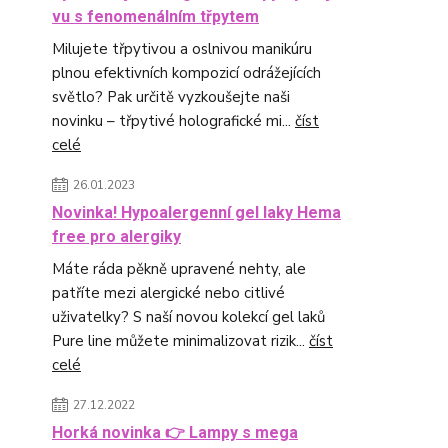
vu s fenomenálním třpytem
Milujete třpytivou a oslnivou manikúru
plnou efektivních kompozicí odrážejících
světlo? Pak určitě vyzkoušejte naši
novinku – třpytivé holografické mi...
číst
celé
26.01.2023
Novinka! Hypoalergenní gel laky Hema
free pro alergiky
Máte ráda pěkně upravené nehty, ale
patříte mezi alergické nebo citlivé
uživatelky? S naší novou kolekcí gel laků
Pure line můžete minimalizovat rizik...
číst
celé
27.12.2022
Horká novinka 👉 Lampy s mega