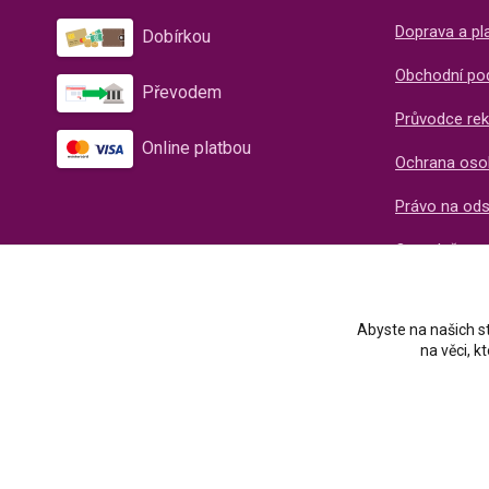
Doprava a pl
Dobírkou
Obchodní po
Převodem
Průvodce rek
Online platbou
Ochrana oso
Právo na od
O společnos
Recenze naš
Abyste na našich st
na věci, 