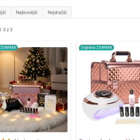
jší
Nejlevnější
Nejdražší
1-3 z 3
a ZDARMA
Doprava ZDARMA