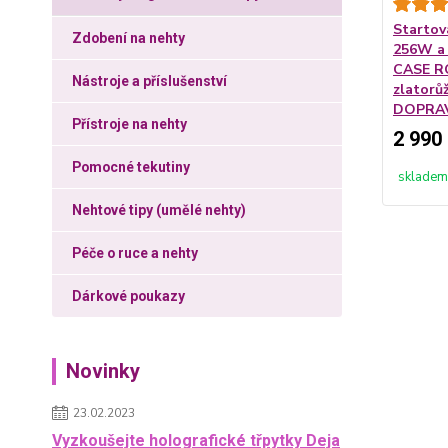
Startov
Zdobení na nehty
256W a 
CASE RO
Nástroje a příslušenství
zlatorů
DOPRA
Přístroje na nehty
2 990
Pomocné tekutiny
skladem
Nehtové tipy (umělé nehty)
Péče o ruce a nehty
Dárkové poukazy
Novinky
23.02.2023
Vyzkoušejte holografické třpytky Deja