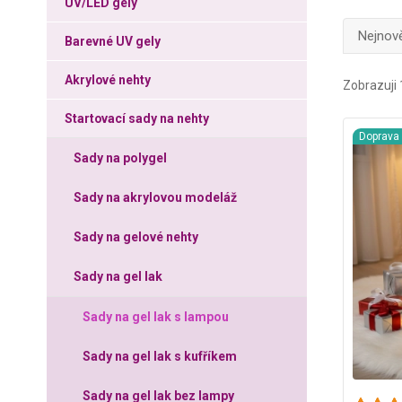
UV/LED gely
Nejnově
Barevné UV gely
Akrylové nehty
Zobrazuji 
Startovací sady na nehty
Doprav
Sady na polygel
Sady na akrylovou modeláž
Sady na gelové nehty
Sady na gel lak
Sady na gel lak s lampou
Sady na gel lak s kufříkem
Sady na gel lak bez lampy