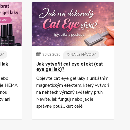
DY
26
.
03
.
2026
X-NAILS NÁVODY
 lak
Jak vytvořit cat eye efekt (cat
eye gel lak)?
 nebo
Objevte cat eye gel laky s unikátním
o je HEMA
magnetickým efektem, který vytvoří
rnou
na nehtech výrazný světelný pruh.
ty ani
Nevíte, jak fungují nebo jak je
správně použ...
číst celé