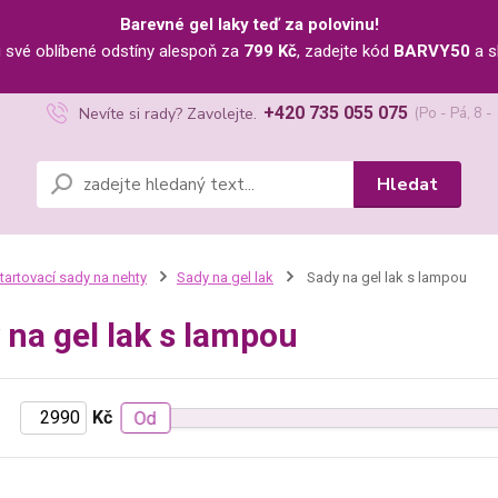
Barevné gel laky teď za polovinu!
u své oblíbené odstíny alespoň za
799 Kč
, zadejte kód
BARVY50
a s
+420 735 055 075
Nevíte si rady? Zavolejte.
(Po - Pá, 8 -
Hledat
tartovací sady na nehty
Sady na gel lak
Sady na gel lak s lampou
 na gel lak s lampou
Kč
Od