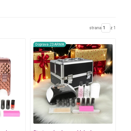
strana
z 1
Doprava ZDARMA