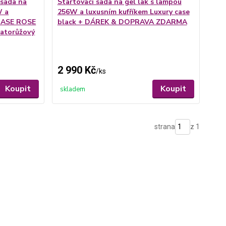
 sada na
Startovací sada na gel lak s lampou
W a
256W a luxusním kufříkem Luxury case
 CASE ROSE
black + DÁREK & DOPRAVA ZDARMA
latorůžový
2 990 Kč
/
ks
Koupit
Koupit
skladem
strana
z 1