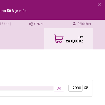
leva
50 %
je vaše.
 16 hod.)
Přihlášení
CZK
0
ks
za
0,00 Kč
Kč
Do