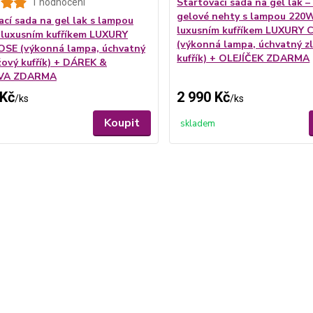
Startovací sada na gel lak –
1 hodnocení
gelové nehty s lampou 220
ací sada na gel lak s lampou
luxusním kufříkem LUXURY
luxusním kufříkem LUXURY
(výkonná lampa, úchvatný z
SE (výkonná lampa, úchvatný
kufřík) + OLEJÍČEK ZDARMA
žový kufřík) + DÁREK &
VA ZDARMA
 Kč
2 990 Kč
/
ks
/
ks
Koupit
skladem