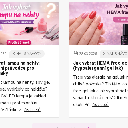
2026
X-NAILS NÁVODY
28
.
03
.
2026
X-NAILS NÁVO
rat lampu na nehty:
Jak vybrat HEMA free gel
ní průvodce pro
(hypoalergenní gel lak)
níky
Trápí vás alergie na gel lak
at lampu na nehty, aby gel
citlivá pokožka? Zjistěte, c
ygel vydržely co nejdéle?
free gel lak a jak vybrat šet
UV/LED lampa je základ
variantu, která nedráždí neh
mácí i profesionální
okolí. Pr...
číst celé
 V článku v...
číst celé