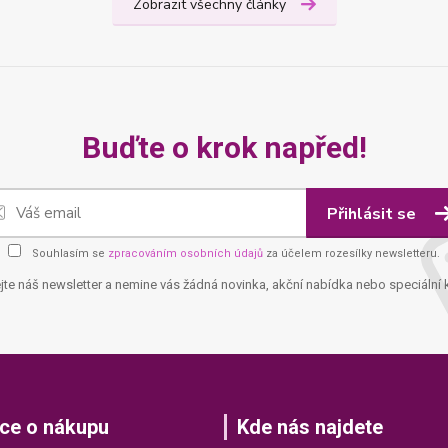
Zobrazit všechny články
Buďte o krok napřed!
Přihlásit se
Souhlasím se
zpracováním osobních údajů
za účelem rozesílky newsletteru.
jte náš newsletter a nemine vás žádná novinka, akční nabídka nebo speciální 
ce o nákupu
Kde nás najdete