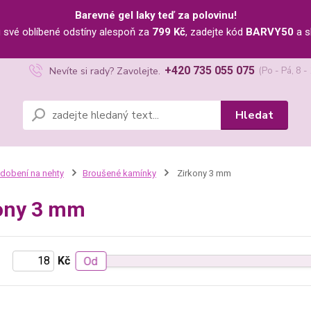
Barevné gel laky teď za polovinu!
u své oblíbené odstíny alespoň za
799 Kč
, zadejte kód
BARVY50
a s
+420 735 055 075
Nevíte si rady? Zavolejte.
(Po - Pá, 8 -
Hledat
dobení na nehty
Broušené kamínky
Zirkony 3 mm
ony 3 mm
Kč
Od