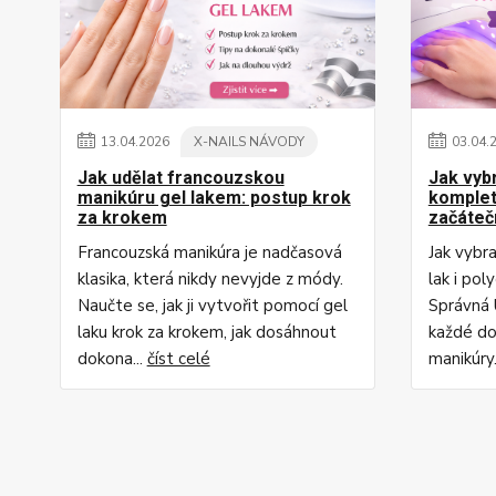
13
.
04
.
2026
X-NAILS NÁVODY
03
.
04
.
Jak udělat francouzskou
Jak vyb
manikúru gel lakem: postup krok
komplet
za krokem
začáteč
Francouzská manikúra je nadčasová
Jak vybr
klasika, která nikdy nevyjde z módy.
lak i pol
Naučte se, jak ji vytvořit pomocí gel
Správná 
laku krok za krokem, jak dosáhnout
každé do
dokona...
číst celé
manikúry.