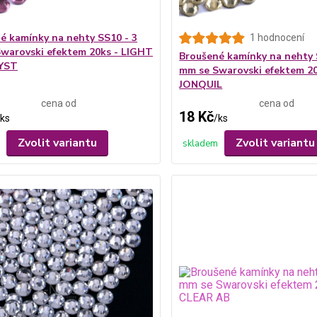
é kamínky na nehty SS10 - 3
1 hodnocení
warovski efektem 20ks - LIGHT
Broušené kamínky na nehty 
YST
mm se Swarovski efektem 20
JONQUIL
cena od
cena od
18 Kč
ks
/
ks
Zvolit variantu
Zvolit variantu
skladem