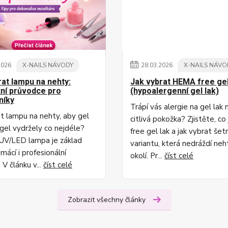
2026
X-NAILS NÁVODY
28
.
03
.
2026
X-NAILS NÁVO
rat lampu na nehty:
Jak vybrat HEMA free gel
ní průvodce pro
(hypoalergenní gel lak)
níky
Trápí vás alergie na gel lak
at lampu na nehty, aby gel
citlivá pokožka? Zjistěte, c
ygel vydržely co nejdéle?
free gel lak a jak vybrat šet
UV/LED lampa je základ
variantu, která nedráždí neh
mácí i profesionální
okolí. Pr...
číst celé
 V článku v...
číst celé
Zobrazit všechny články