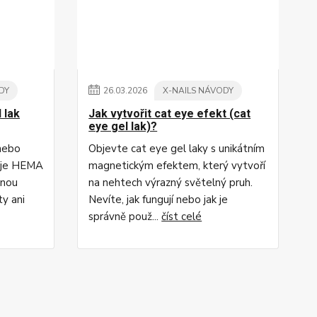
DY
26
.
03
.
2026
X-NAILS NÁVODY
 lak
Jak vytvořit cat eye efekt (cat
eye gel lak)?
 nebo
Objevte cat eye gel laky s unikátním
o je HEMA
magnetickým efektem, který vytvoří
rnou
na nehtech výrazný světelný pruh.
ty ani
Nevíte, jak fungují nebo jak je
správně použ...
číst celé