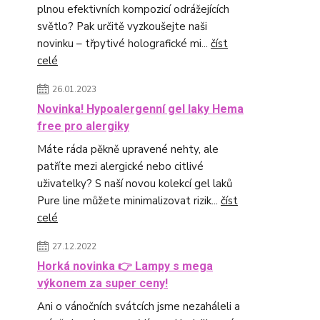
plnou efektivních kompozicí odrážejících
světlo? Pak určitě vyzkoušejte naši
novinku – třpytivé holografické mi...
číst
celé
26.01.2023
Novinka! Hypoalergenní gel laky Hema
free pro alergiky
Máte ráda pěkně upravené nehty, ale
patříte mezi alergické nebo citlivé
uživatelky? S naší novou kolekcí gel laků
Pure line můžete minimalizovat rizik...
číst
celé
27.12.2022
Horká novinka 👉 Lampy s mega
výkonem za super ceny!
Ani o vánočních svátcích jsme nezaháleli a