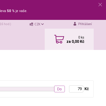
leva
50 %
je vaše.
 16 hod.)
Přihlášení
CZK
0
ks
za
0,00 Kč
Kč
Do