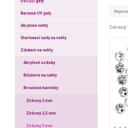
UV/LED gely
Nejnově
Barevné UV gely
Akrylové nehty
Zobrazuji 
Startovací sady na nehty
Zdobení na nehty
Akrylové ozdoby
Bižuterie na nehty
Broušené kamínky
Zirkony 2 mm
Zirkony 2,5 mm
Zirkony 3 mm