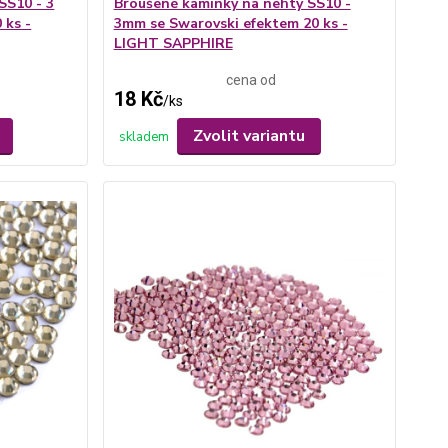
SS10 - 3
Broušené kamínky na nehty SS10 -
 ks -
3mm se Swarovski efektem 20 ks -
LIGHT SAPPHIRE
cena od
18 Kč
/
ks
Zvolit variantu
skladem