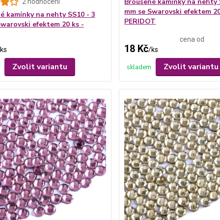
Broušené kamínky na nehty 
2 hodnocení
mm se Swarovski efektem 20
é kamínky na nehty SS10 - 3
PERIDOT
warovski efektem 20 ks -
cena od
18 Kč
ks
/
ks
Zvolit variantu
Zvolit variantu
skladem