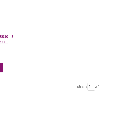
SS10 - 3
 ks -
strana
z 1