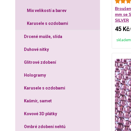
Broušen
Mix velikostí a barev
mm se S
SILVER
Karusele s ozdobami
45 Kč
/
Drcené mušle, slída
skladem
Duhové nitky
Glitrové zdobení
Hologramy
Karusele s ozdobami
Kašmír, samet
Kovové 3D plátky
Ombré zdobení nehtů