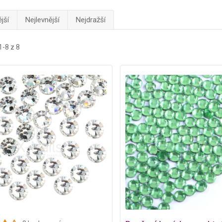
jší
Nejlevnější
Nejdražší
1-8 z 8