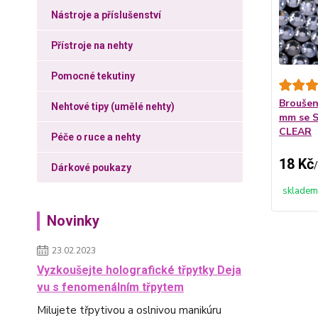
Nástroje a příslušenství
Přístroje na nehty
Pomocné tekutiny
Broušen
Nehtové tipy (umělé nehty)
mm se S
CLEAR
Péče o ruce a nehty
18 Kč
/
Dárkové poukazy
skladem
Novinky
23.02.2023
Vyzkoušejte holografické třpytky Deja
vu s fenomenálním třpytem
Milujete třpytivou a oslnivou manikúru