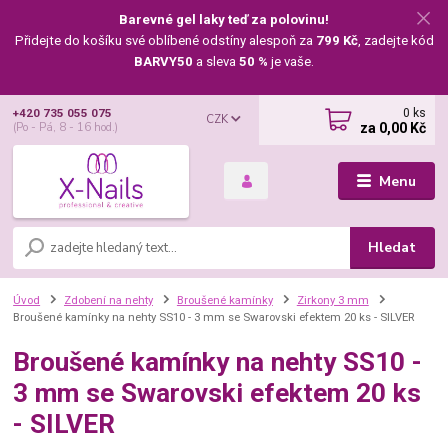
Barevné gel laky teď za polovinu!
Přidejte do košíku své oblíbené odstíny alespoň za
799 Kč
, zadejte kód
BARVY50
a sleva
50 %
je vaše.
0
ks
+420 735 055 075
CZK
za
0,00 Kč
(Po - Pá, 8 - 16 hod.)
Menu
Hledat
Úvod
Zdobení na nehty
Broušené kamínky
Zirkony 3 mm
Broušené kamínky na nehty SS10 - 3 mm se Swarovski efektem 20 ks - SILVER
Broušené kamínky na nehty SS10 -
3 mm se Swarovski efektem 20 ks
- SILVER