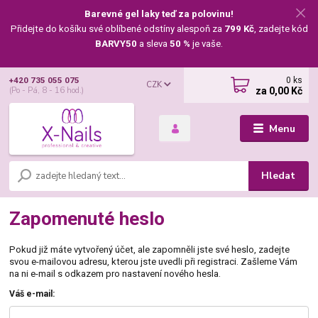
Barevné gel laky teď za polovinu!
Přidejte do košíku své oblíbené odstíny alespoň za
799 Kč
, zadejte kód
BARVY50
a sleva
50 %
je vaše.
0
ks
+420 735 055 075
CZK
za
0,00 Kč
(Po - Pá, 8 - 16 hod.)
Menu
Hledat
Zapomenuté heslo
Pokud již máte vytvořený účet, ale zapomněli jste své heslo, zadejte
svou e-mailovou adresu, kterou jste uvedli při registraci. Zašleme Vám
na ni e-mail s odkazem pro nastavení nového hesla.
Váš e-mail: