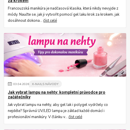
za krokem
Francouzská manikúra je nadčasová klasika, která nikdy nevyjde z
módy. Naučte se, jak ji vytvořit pomocí gel laku krok za krokem, jak
dosáhnout dokona...
číst celé
03
.
04
.
2026
X-NAILS NÁVODY
Jak vybrat lampu na nehty: kompletní průvodce pro
začátečníky
Jak vybrat lampu na nehty, aby gel lak i polygel vydržely co
nejdéle? Správná UV/LED lampa je základ každé domácí i
profesionální manikúry. V článku v...
číst celé