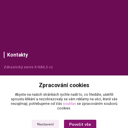
Kontakty
Zákaznický servis X-NAILS.cz
Dana Matušková
Zpracování cookies
+420 735 055 075
(Po - Pá, 8 - 16 hod.)
Abyste na našich stránkách rychle našli to, co hledáte, ušetřili
spoustu klikání a nezobrazovaly se vám reklamy na věci, které vás
info@x-nails.cz
nezajímají, potřebujeme od Vás
souhlas
se zpracováním souborů
cookies.
Povolit vše
Nastavení