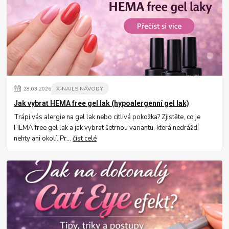
28
.
03
.
2026
X-NAILS NÁVODY
Jak vybrat HEMA free gel lak (hypoalergenní gel lak)
Trápí vás alergie na gel lak nebo citlivá pokožka? Zjistěte, co je
HEMA free gel lak a jak vybrat šetrnou variantu, která nedráždí
nehty ani okolí. Pr...
číst celé