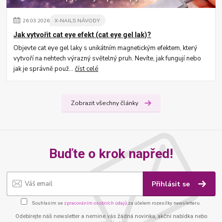
26
.
03
.
2026
X-NAILS NÁVODY
Jak vytvořit cat eye efekt (cat eye gel lak)?
Objevte cat eye gel laky s unikátním magnetickým efektem, který
vytvoří na nehtech výrazný světelný pruh. Nevíte, jak fungují nebo
jak je správně použ...
číst celé
Zobrazit všechny články
Buďte o krok napřed!
Přihlásit se
Souhlasím se
zpracováním osobních údajů
za účelem rozesílky newsletteru.
Odebírejte náš newsletter a nemine vás žádná novinka, akční nabídka nebo