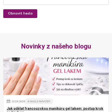
Obnovit heslo
Novinky z našeho blogu
13
.
04
.
2026
X-NAILS NÁVODY
Jak udělat francouzskou manikúru gel lakem: postup krok