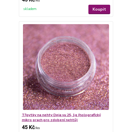
/
ks
Koupit
skladem
Třpytky na nehty Deja vu 25, 1g (holografický
mikro prach pro zdobení nehtů)
45 Kč
/
ks