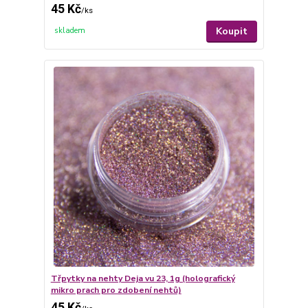
45 Kč
/
ks
Koupit
skladem
Třpytky na nehty Deja vu 23, 1g (holografický
mikro prach pro zdobení nehtů)
45 Kč