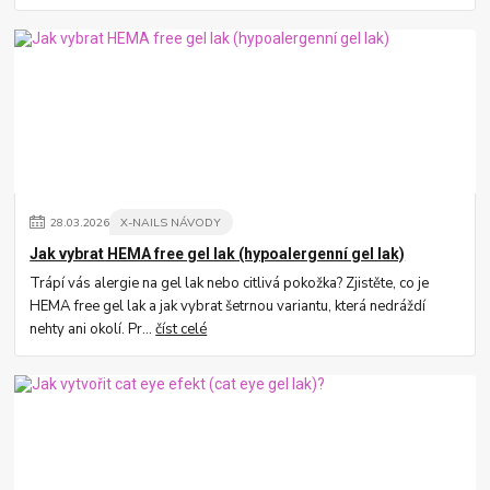
28
.
03
.
2026
X-NAILS NÁVODY
Jak vybrat HEMA free gel lak (hypoalergenní gel lak)
Trápí vás alergie na gel lak nebo citlivá pokožka? Zjistěte, co je
HEMA free gel lak a jak vybrat šetrnou variantu, která nedráždí
nehty ani okolí. Pr...
číst celé