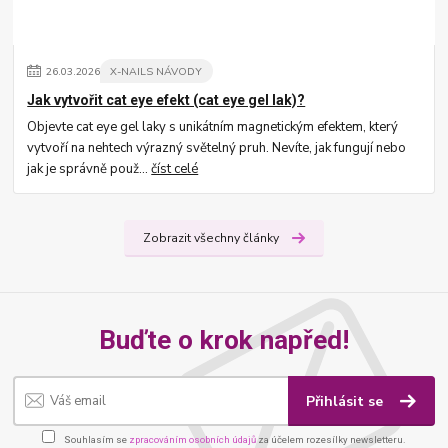
26
.
03
.
2026
X-NAILS NÁVODY
Jak vytvořit cat eye efekt (cat eye gel lak)?
Objevte cat eye gel laky s unikátním magnetickým efektem, který
vytvoří na nehtech výrazný světelný pruh. Nevíte, jak fungují nebo
jak je správně použ...
číst celé
Zobrazit všechny články
Buďte o krok napřed!
Přihlásit se
Souhlasím se
zpracováním osobních údajů
za účelem rozesílky newsletteru.