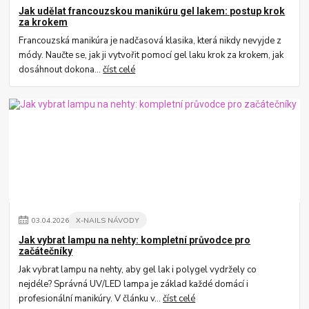
Jak udělat francouzskou manikúru gel lakem: postup krok
za krokem
Francouzská manikúra je nadčasová klasika, která nikdy nevyjde z
módy. Naučte se, jak ji vytvořit pomocí gel laku krok za krokem, jak
dosáhnout dokona...
číst celé
03
.
04
.
2026
X-NAILS NÁVODY
Jak vybrat lampu na nehty: kompletní průvodce pro
začátečníky
Jak vybrat lampu na nehty, aby gel lak i polygel vydržely co
nejdéle? Správná UV/LED lampa je základ každé domácí i
profesionální manikúry. V článku v...
číst celé