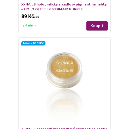
X-NAILS holografický zrcadlový pigment na nehty
– HOLO GLITTER MERMAID PURPLE
89 Kč
/
ks
Koupit
skladem
Nově v nabídce