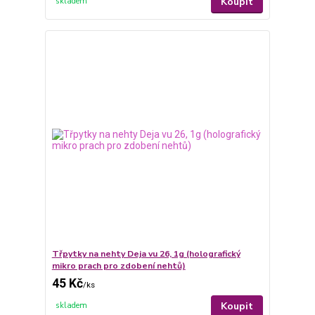
Koupit
skladem
Třpytky na nehty Deja vu 26, 1g (holografický
mikro prach pro zdobení nehtů)
45 Kč
/
ks
Koupit
skladem