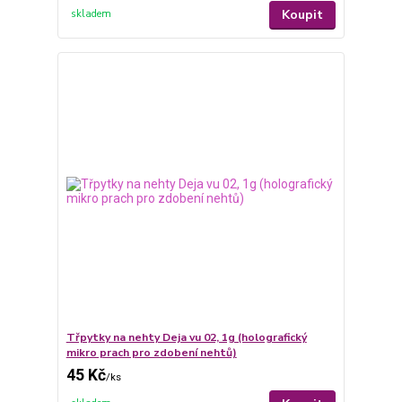
Koupit
skladem
Třpytky na nehty Deja vu 02, 1g (holografický
mikro prach pro zdobení nehtů)
45 Kč
/
ks