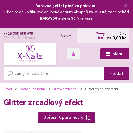
Barevné gel laky teď za polovinu!
Přidejte do košíku své oblíbené odstíny alespoň za
799 Kč
, zadejte kód
BARVY50
a sleva
50 %
je vaše.
0
ks
+420 735 055 075
CZK
za
0,00 Kč
(Po - Pá, 8 - 16 hod.)
Menu
Hledat
Úvod
Zdobení na nehty
Glitrové zdobení
Glitter zrcadlový efekt
Glitter zrcadlový efekt
Upřesnit parametry