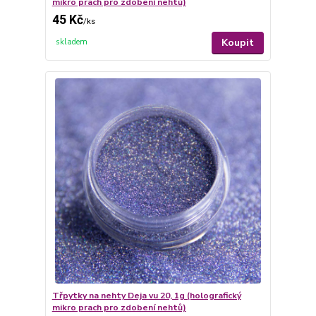
mikro prach pro zdobení nehtů)
45 Kč
/
ks
Koupit
skladem
Třpytky na nehty Deja vu 20, 1g (holografický
mikro prach pro zdobení nehtů)