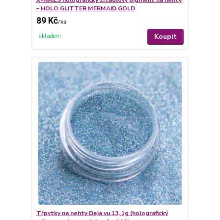
X-NAILS holografický zrcadlový pigment na nehty
– HOLO GLITTER MERMAID GOLD
89 Kč
/
ks
Koupit
skladem
Třpytky na nehty Deja vu 13, 1g (holografický