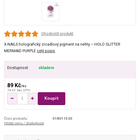
Ohodnotit produkt
X-NAILS holografický zrcadlový pigment na nehty – HOLO GLITTER
MERMAID PURPLE
celý popis
Dostupnost
skladem
89 Kč
/
ks
74 Kč
bez DPH
Koupit
Číslo produktu:
018011530
Hlídat cenu / dostupnost