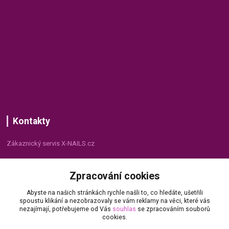
Kontakty
Zákaznický servis X-NAILS.cz
Dana Matušková
Zpracování cookies
+420 735 055 075
(Po - Pá, 8 - 16 hod.)
Abyste na našich stránkách rychle našli to, co hledáte, ušetřili
spoustu klikání a nezobrazovaly se vám reklamy na věci, které vás
info@x-nails.cz
nezajímají, potřebujeme od Vás
souhlas
se zpracováním souborů
cookies.