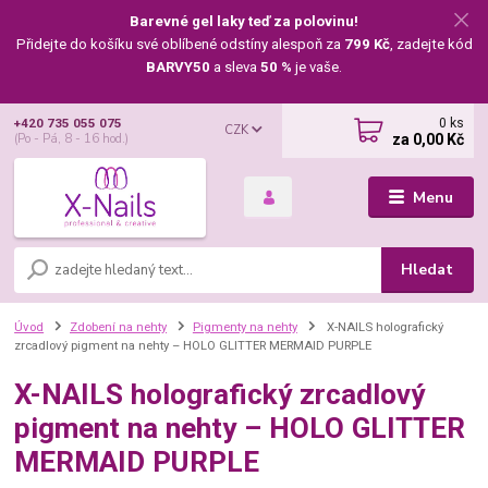
Barevné gel laky teď za polovinu!
Přidejte do košíku své oblíbené odstíny alespoň za
799 Kč
, zadejte kód
BARVY50
a sleva
50 %
je vaše.
0
ks
+420 735 055 075
CZK
za
0,00 Kč
(Po - Pá, 8 - 16 hod.)
Menu
Hledat
Úvod
Zdobení na nehty
Pigmenty na nehty
X-NAILS holografický
zrcadlový pigment na nehty – HOLO GLITTER MERMAID PURPLE
X-NAILS holografický zrcadlový
pigment na nehty – HOLO GLITTER
MERMAID PURPLE