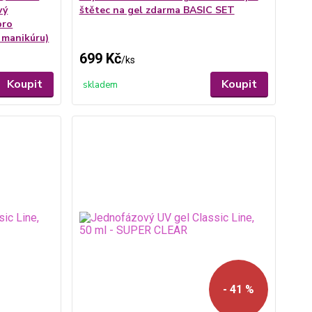
vý
štětec na gel zdarma BASIC SET
pro
 manikúru)
699 Kč
/
ks
Koupit
Koupit
skladem
- 41 %