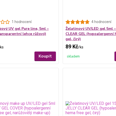
1 hodnocení
4 hodnocení
zový UV gel Pure line, 5ml –
Želatinový UV/LED gel 5ml –
ransparentní lehce růžový)
CLEAR GEL (hypoalergenní 
gel, čirý)
89 Kč
ks
/
ks
Koupit
skladem