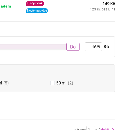
149 Kč
TOP produkt
ladem
123 Kč bez DPH
Nově v nabídce
Kč
Do
l
(5)
50 ml
(2)