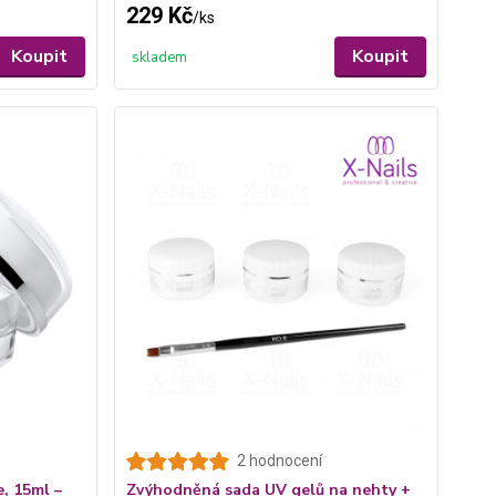
229 Kč
/
ks
Koupit
Koupit
skladem
2 hodnocení
e, 15ml –
Zvýhodněná sada UV gelů na nehty +