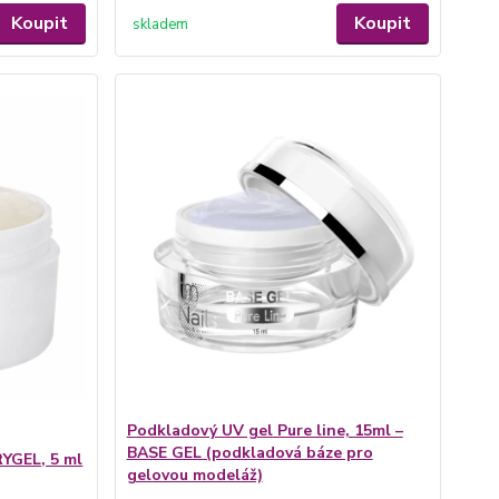
Koupit
Koupit
skladem
Podkladový UV gel Pure line, 15ml –
BASE GEL (podkladová báze pro
RYGEL, 5 ml
gelovou modeláž)