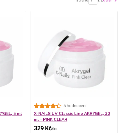
strana
z 2
další
5 hodnocení
RYGEL, 5 ml
X-NAILS UV Classic Line AKRYGEL, 30
ml - PINK CLEAR
329 Kč
/
ks