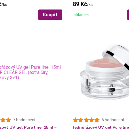
č
89 Kč
/
ks
/
ks
Koupit
skladem
7 hodnocení
5 hodnocení
zový UV gel Pure line, 15ml –
Jednofázový UV gel Pure lin