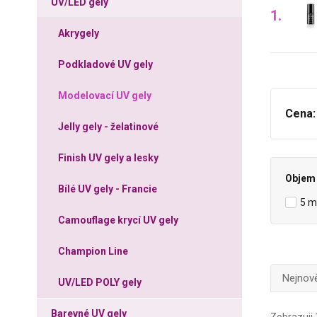
UV/LED gely
1.
Akrygely
Podkladové UV gely
Modelovací UV gely
Cena:
Jelly gely - želatinové
Finish UV gely a lesky
Objem 
Bílé UV gely - Francie
5 m
Camouflage krycí UV gely
Champion Line
Nejnově
UV/LED POLY gely
Barevné UV gely