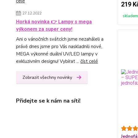
celé
219 K
27.12.2022
skladem
Horká novinka 👉 Lampy s mega
výkonem za super ceny!
Ani o vánočních svátcích jsme nezaháleli a
právě dnes jsme pro Vás naskladnili nové,
MEGA výkonné duální UV/LED lampy v
exkluzivním designu! Vybírat ...
číst celé
Zobrazit všechny novinky
Přidejte se k nám na síti!
Jednofá