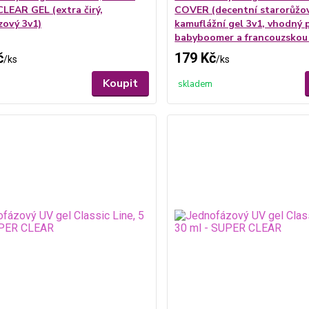
LEAR GEL (extra čirý,
COVER (decentní starorůžo
zový 3v1)
kamuflážní gel 3v1, vhodný 
babyboomer a francouzskou
č
179 Kč
/
ks
/
ks
Koupit
skladem