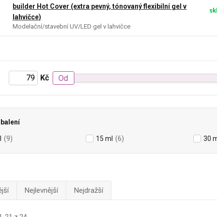
builder Hot Cover (extra pevný, tónovaný flexibilní gel v
sk
lahvičce)
Modelační/stavební UV/LED gel v lahvičce
Kč
Od
balení
l
(9)
15 ml
(6)
30 m
jší
Nejlevnější
Nejdražší