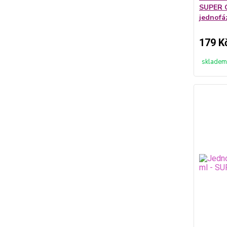
SUPER C
jednofá
179 K
skladem