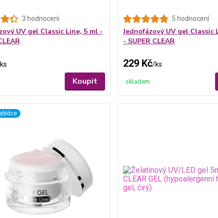
3 hodnocení
5 hodnocení
ový UV gel Classic Line, 5 ml -
Jednofázový UV gel Classic L
CLEAR
- SUPER CLEAR
229 Kč
ks
/
ks
Koupit
skladem
abídce