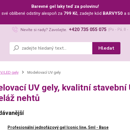
Barevné gel laky teď za polovinu!
u své oblíbené odstíny alespoň za
799 Kč
, zadejte kód
BARVY50
a s
+420 735 055 075
Nevíte si rady? Zavolejte.
(Po - Pá, 8 -
Hledat
V/LED gely
Modelovací UV gely
lovací UV gely, kvalitní stavební
láž nehtů
dávanější
Profesionální jednofázový gel Iconic line, 5ml - Base