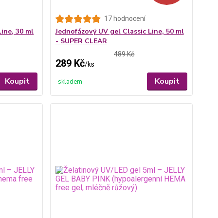
17 hodnocení
ine, 30 ml
Jednofázový UV gel Classic Line, 50 ml
- SUPER CLEAR
489 Kč
289 Kč
/
ks
Koupit
Koupit
skladem