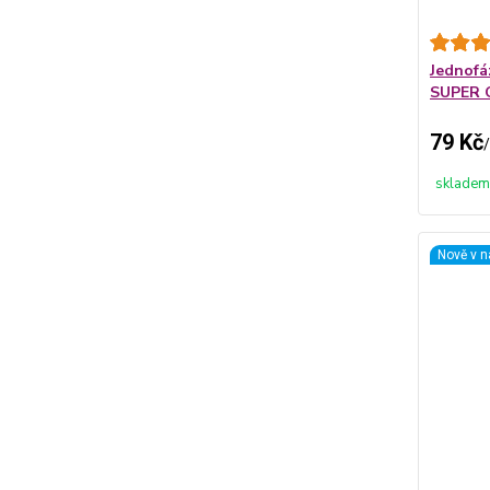
Jednofáz
SUPER 
79 Kč
/
skladem
Nově v n