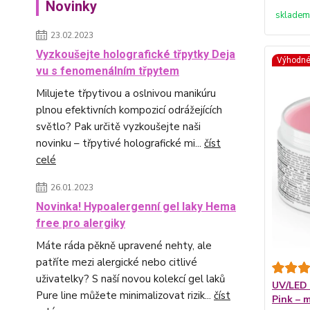
Novinky
skladem
23.02.2023
Vyzkoušejte holografické třpytky Deja
Výhodn
vu s fenomenálním třpytem
Milujete třpytivou a oslnivou manikúru
plnou efektivních kompozicí odrážejících
světlo? Pak určitě vyzkoušejte naši
novinku – třpytivé holografické mi...
číst
celé
26.01.2023
Novinka! Hypoalergenní gel laky Hema
free pro alergiky
Máte ráda pěkně upravené nehty, ale
patříte mezi alergické nebo citlivé
uživatelky? S naší novou kolekcí gel laků
UV/LED 
Pure line můžete minimalizovat rizik...
číst
Pink – 