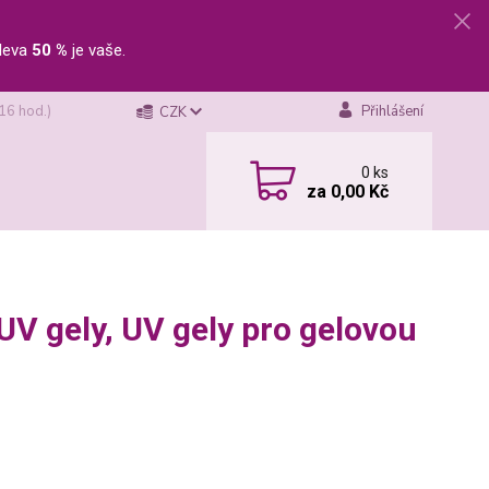
leva
50 %
je vaše.
 16 hod.)
Přihlášení
CZK
0
ks
za
0,00 Kč
 UV gely, UV gely pro gelovou