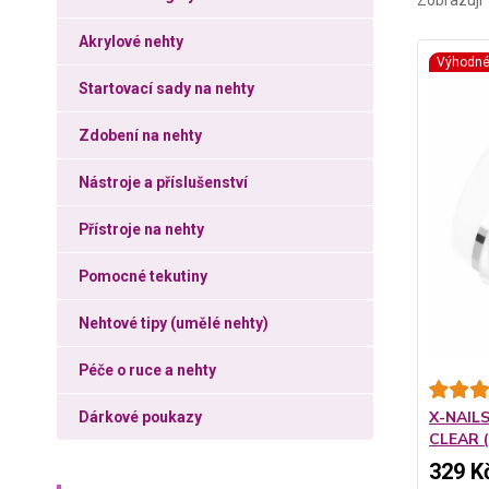
Zobrazuji 
Akrylové nehty
Výhodn
Startovací sady na nehty
Zdobení na nehty
Nástroje a příslušenství
Přístroje na nehty
Pomocné tekutiny
Nehtové tipy (umělé nehty)
Péče o ruce a nehty
X-NAILS 
Dárkové poukazy
CLEAR (
329 K