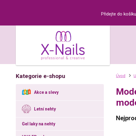
Přidejte do košík
Kategorie e-shopu
Úvod
U
Mode
Akce a slevy
mode
Letní nehty
Nejpro
Gel laky na nehty