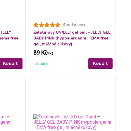
3 hodnocení
 JELLY
Želatinový UV/LED gel 5ml – JELLY GEL
hema free
BABY PINK (hypoalergenní HEMA free
gel, mléčně růžový)
89 Kč
/
ks
Koupit
Koupit
skladem