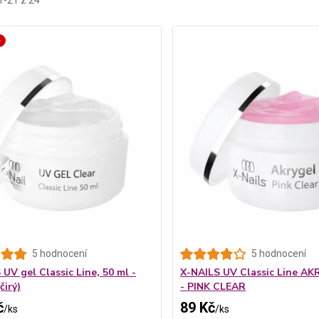
1-21 z 24
é
5 hodnocení
5 hodnocení
UV gel Classic Line, 50 ml -
X-NAILS UV Classic Line AK
čirý)
- PINK CLEAR
č
89 Kč
/
ks
/
ks