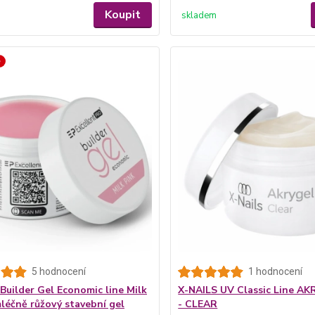
Koupit
skladem
é
5 hodnocení
1 hodnocení
Builder Gel Economic line Milk
X-NAILS UV Classic Line AK
mléčně růžový stavební gel
- CLEAR