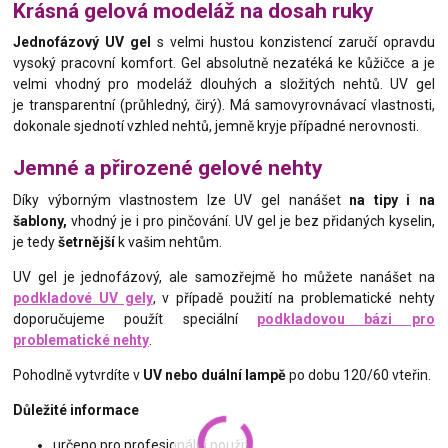
Krásná gelová modeláž na dosah ruky
Jednofázový UV gel
s velmi hustou konzistencí zaručí opravdu
vysoký pracovní komfort. Gel absolutně nezatéká ke kůžičce a je
velmi vhodný pro modeláž dlouhých a složitých nehtů. UV gel
je transparentní (průhledný, čirý). Má samovyrovnávací vlastnosti,
dokonale sjednotí vzhled nehtů, jemně kryje případné nerovnosti.
Jemné a přirozené gelové nehty
Díky výborným vlastnostem lze UV gel nanášet
na tipy i na
šablony
,
vhodný je i pro pinčování. UV gel je bez přidaných kyselin,
je tedy
šetrnější
k vašim nehtům.
UV gel je jednofázový, ale samozřejmě ho můžete nanášet na
podkladové UV gely
, v případě použití na problematické nehty
doporučujeme použít speciální
podkladovou bázi pro
problematické nehty
.
Pohodlně vytvrdíte v
UV nebo duální lampě
po dobu 120/60 vteřin.
Důležité informace
určeno pro profesionální použití