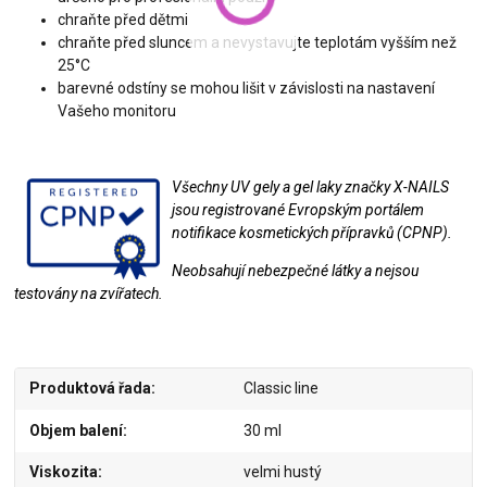
chraňte před dětmi
chraňte před sluncem a nevystavujte teplotám vyšším než
25°C
barevné odstíny se mohou lišit v závislosti na nastavení
Vašeho monitoru
Všechny UV gely a gel laky značky X-NAILS
jsou registrované Evropským portálem
notifikace kosmetických přípravků (CPNP).
Neobsahují nebezpečné látky a nejsou
testovány na zvířatech.
Produktová řada
Classic line
Objem balení
30 ml
Viskozita
velmi hustý