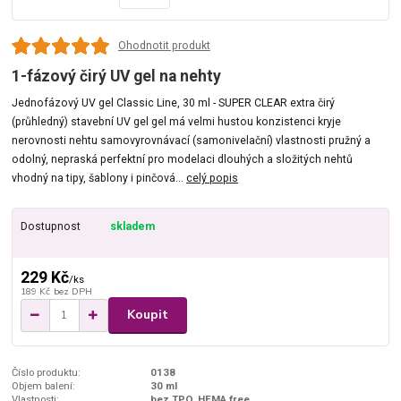
Ohodnotit produkt
1-fázový čirý UV gel na nehty
Jednofázový UV gel Classic Line, 30 ml - SUPER CLEAR extra čirý
(průhledný) stavební UV gel gel má velmi hustou konzistenci kryje
nerovnosti nehtu samovyrovnávací (samonivelační) vlastnosti pružný a
odolný, nepraská perfektní pro modelaci dlouhých a složitých nehtů
vhodný na tipy, šablony i pinčová...
celý popis
Dostupnost
skladem
229 Kč
/
ks
189 Kč
bez DPH
Koupit
Číslo produktu:
0138
Objem balení:
30 ml
Vlastnosti:
bez TPO, HEMA free