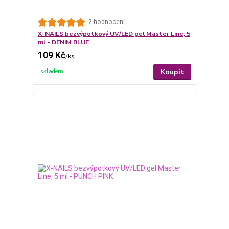
2 hodnocení
X-NAILS bezvýpotkový UV/LED gel Master Line, 5
ml - DENIM BLUE
109 Kč
/
ks
Koupit
skladem