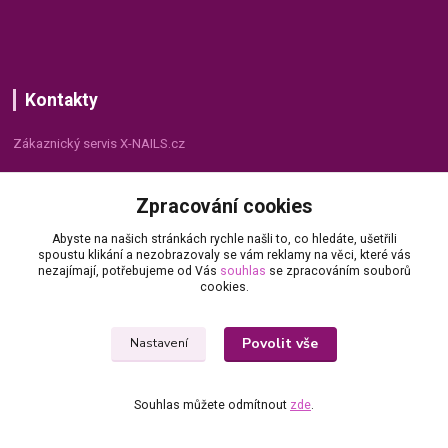
Kontakty
Zákaznický servis X-NAILS.cz
Dana Matušková
Zpracování cookies
+420 735 055 075
(Po - Pá, 8 - 16 hod.)
Abyste na našich stránkách rychle našli to, co hledáte, ušetřili
spoustu klikání a nezobrazovaly se vám reklamy na věci, které vás
info@x-nails.cz
nezajímají, potřebujeme od Vás
souhlas
se zpracováním souborů
cookies.
Povolit vše
Nastavení
Souhlas můžete odmítnout
zde
.
© Copyright 2026 X-NAILS.CZ
Vytvořeno na
Eshop-rychle.cz