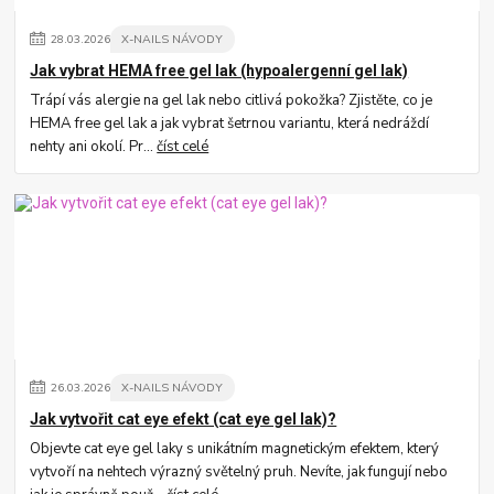
28
.
03
.
2026
X-NAILS NÁVODY
Jak vybrat HEMA free gel lak (hypoalergenní gel lak)
Trápí vás alergie na gel lak nebo citlivá pokožka? Zjistěte, co je
HEMA free gel lak a jak vybrat šetrnou variantu, která nedráždí
nehty ani okolí. Pr...
číst celé
26
.
03
.
2026
X-NAILS NÁVODY
Jak vytvořit cat eye efekt (cat eye gel lak)?
Objevte cat eye gel laky s unikátním magnetickým efektem, který
vytvoří na nehtech výrazný světelný pruh. Nevíte, jak fungují nebo