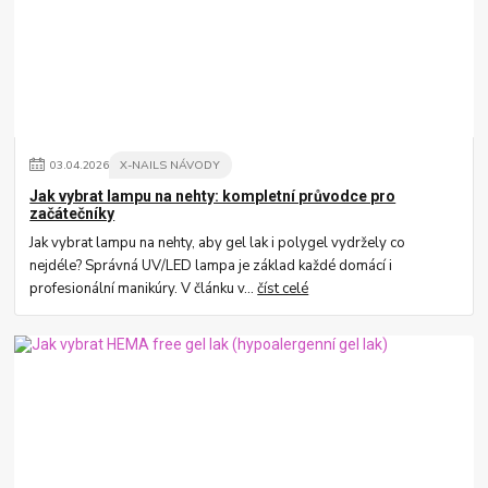
03
.
04
.
2026
X-NAILS NÁVODY
Jak vybrat lampu na nehty: kompletní průvodce pro
začátečníky
Jak vybrat lampu na nehty, aby gel lak i polygel vydržely co
nejdéle? Správná UV/LED lampa je základ každé domácí i
profesionální manikúry. V článku v...
číst celé