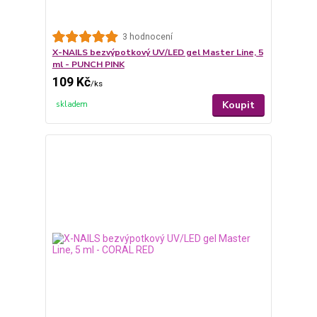
3 hodnocení
X-NAILS bezvýpotkový UV/LED gel Master Line, 5
ml - PUNCH PINK
109 Kč
/
ks
Koupit
skladem