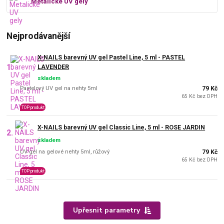
Metalické UV gely
Nejprodávanější
X-NAILS barevný UV gel Pastel Line, 5 ml - PASTEL
1.
LAVENDER
skladem
Pastelový UV gel na nehty 5ml
79 Kč
65 Kč bez DPH
TOP produkt
X-NAILS barevný UV gel Classic Line, 5 ml - ROSE JARDIN
2.
skladem
UV gel na gelové nehty 5ml, růžový
79 Kč
65 Kč bez DPH
TOP produkt
Upřesnit parametry