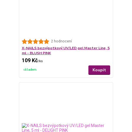
2 hodnocení
X-NAILS bezvýpotkový UV/LED gel Master Line, 5
ml - BLUSH PINK
109 Kč
/
ks
Koupit
skladem