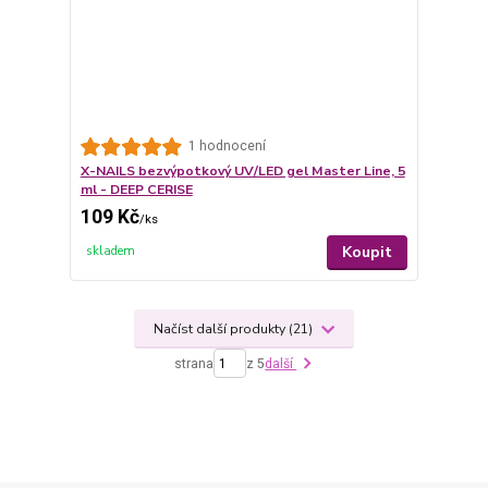
1 hodnocení
X-NAILS bezvýpotkový UV/LED gel Master Line, 5
ml - DEEP CERISE
109 Kč
/
ks
Koupit
skladem
Načíst další produkty (21)
strana
z 5
další