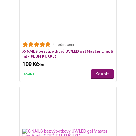
2 hodnocení
X-NAILS bezvýpotkový UV/LED gel Master Line, 5
ml - PLUM PURPLE
109 Kč
/
ks
Koupit
skladem