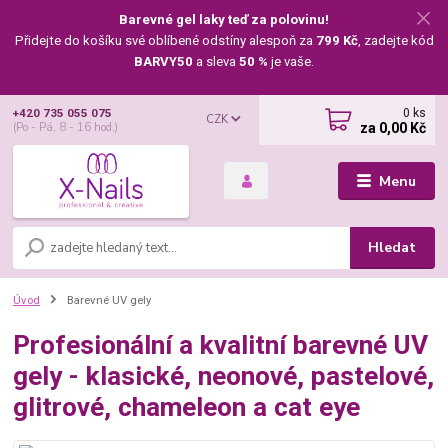
Barevné gel laky teď za polovinu!
Přidejte do košíku své oblíbené odstíny alespoň za
799 Kč
, zadejte kód
BARVY50
a sleva
50 %
je vaše.
0
ks
+420 735 055 075
CZK
za
0,00 Kč
(Po - Pá, 8 - 16 hod.)
Menu
Hledat
Úvod
Barevné UV gely
Profesionální a kvalitní barevné UV
gely - klasické, neonové, pastelové,
glitrové, chameleon a cat eye