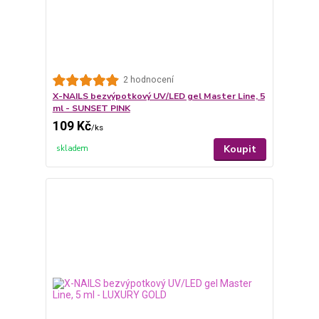
2 hodnocení
X-NAILS bezvýpotkový UV/LED gel Master Line, 5
ml - SUNSET PINK
109 Kč
/
ks
Koupit
skladem