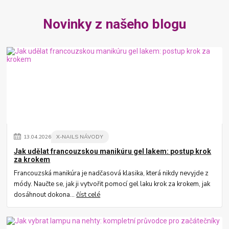
Novinky z našeho blogu
13
.
04
.
2026
X-NAILS NÁVODY
Jak udělat francouzskou manikúru gel lakem: postup krok
za krokem
Francouzská manikúra je nadčasová klasika, která nikdy nevyjde z
módy. Naučte se, jak ji vytvořit pomocí gel laku krok za krokem, jak
dosáhnout dokona...
číst celé