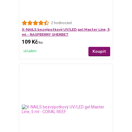
2 hodnocení
X-NAILS bezvýpotkový UV/LED gel Master Line, 5
ml - RASPBERRY SHERBET
109 Kč
/
ks
Koupit
skladem