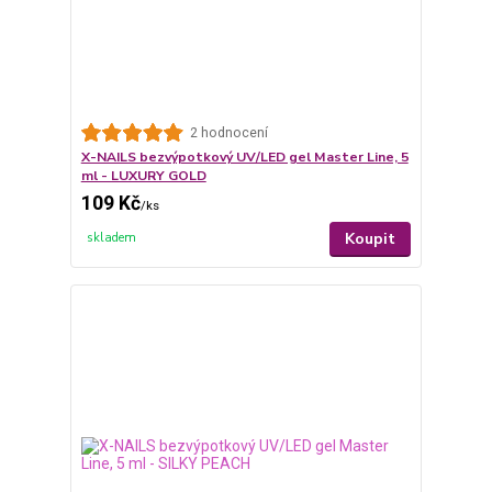
2 hodnocení
X-NAILS bezvýpotkový UV/LED gel Master Line, 5
ml - LUXURY GOLD
109 Kč
/
ks
Koupit
skladem