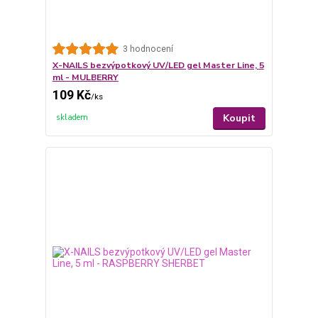
3 hodnocení
X-NAILS bezvýpotkový UV/LED gel Master Line, 5
ml - MULBERRY
109 Kč
/
ks
Koupit
skladem