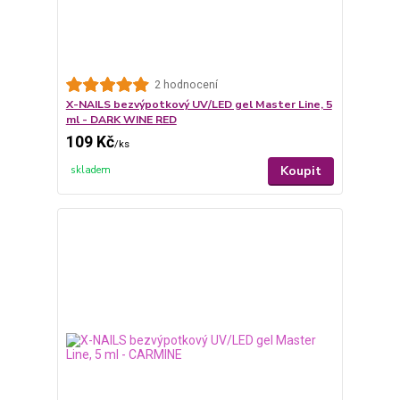
2 hodnocení
X-NAILS bezvýpotkový UV/LED gel Master Line, 5
ml - DARK WINE RED
109 Kč
/
ks
Koupit
skladem