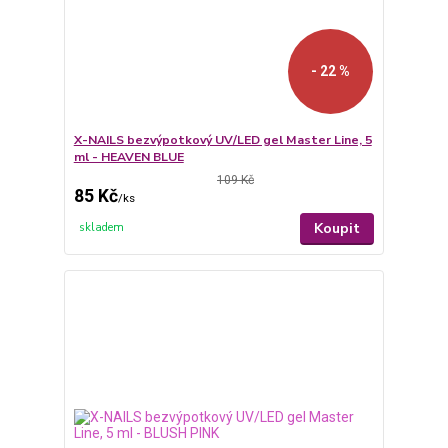
- 22 %
X-NAILS bezvýpotkový UV/LED gel Master Line, 5
ml - HEAVEN BLUE
109 Kč
85 Kč
/
ks
Koupit
skladem