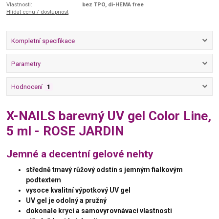
Vlastnosti:
bez TPO, di-HEMA free
Hlídat cenu / dostupnost
Kompletní specifikace
Parametry
Hodnocení
1
X-NAILS barevný UV gel Color Line,
5 ml - ROSE JARDIN
Jemné a decentní gelové nehty
středně tmavý růžový odstín s jemným fialkovým
podtextem
vysoce kvalitní výpotkový UV gel
UV gel je odolný a pružný
dokonale krycí a samovyrovnávací vlastnosti