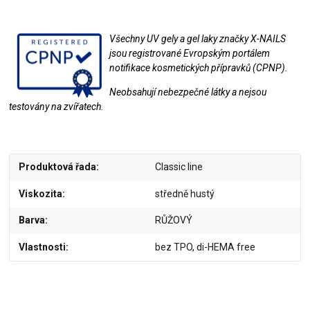
Všechny UV gely a gel laky značky X-NAILS
jsou registrované Evropským portálem
notifikace kosmetických přípravků (CPNP).
Neobsahují nebezpečné látky a nejsou
testovány na zvířatech.
Produktová řada
Classic line
Viskozita
středně hustý
Barva
RŮŽOVÝ
Vlastnosti
bez TPO, di-HEMA free