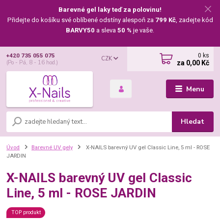
Barevné gel laky teď za polovinu!
Přidejte do košíku své oblíbené odstíny alespoň za
799 Kč
, zadejte kód
BARVY50
a sleva
50 %
je vaše.
0
ks
+420 735 055 075
CZK
za
0,00 Kč
(Po - Pá, 8 - 16 hod.)
Menu
Hledat
Úvod
Barevné UV gely
X-NAILS barevný UV gel Classic Line, 5 ml - ROSE
JARDIN
X-NAILS barevný UV gel Classic
Line, 5 ml - ROSE JARDIN
TOP produkt