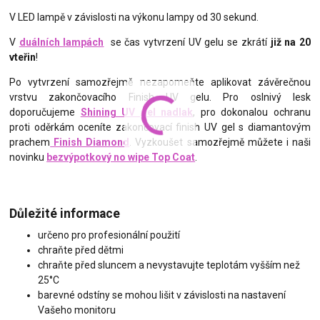
V LED lampě v závislosti na výkonu lampy od 30 sekund.
V
duálních lampách
se čas vytvrzení UV gelu se zkrátí
již na 20
vteřin
!
Po vytvrzení samozřejmě nezapomeňte aplikovat závěrečnou
vrstvu zakončovacího Finish UV gelu. Pro oslnivý lesk
doporučujeme
Shining UV gel nadlak
, pro dokonalou ochranu
proti oděrkám oceníte zakončovací finish UV gel s diamantovým
prachem
Finish Diamond
. Vyzkoušet samozřejmě můžete i naši
novinku
bezvýpotkový no wipe Top Coat
.
Důležité informace
určeno pro profesionální použití
chraňte před dětmi
chraňte před sluncem a nevystavujte teplotám vyšším než
25°C
barevné odstíny se mohou lišit v závislosti na nastavení
Vašeho monitoru