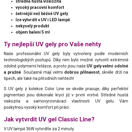
středně hustá viskozita
vysoký pracovní komfort
šetrnější než běžné UV gely
lze vytvrdit v UV i LED lampě
nekyselý produkt
objem balení 5 ml
Ty nejlepší UV gely pro Vaše nehty
Naše profesionální UV gely byly vytvořeny podle moderních
technologických postupů. Díky nim bylo možné vytvořit extrémně
odolné polymerní řetězce, a proto jsou naše
UV gely velmi odolné
a pružné
. Současně mají velmi
dobrou přilnavost
, skvěle drží na
tipech, ale také na přírodních nehtech!
S UV gely z kolekce Color Line se skvěle pracuje, díky perfektní
pigmentaci jsou dokonale krycí již v první vrstvě. Středně hustá
viskozita a samovyrovnávací vlastnosti UV gelu Vám
poskytnou vysoký komfort při práci.
Jak vytvrdit UV gel Classic Line?
V UV lampě 36W vytvrdíte za 2 minuty.