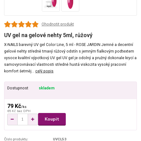
Ohodnotit produkt
UV gel na gelové nehty 5ml, růžový
X-NAILS barevný UV gel Color Line, 5 ml - ROSE JARDIN Jemné a decentní
gelové nehty středně tmavý růžový odstín s jemným fialkovým podtextem
vysoce kvalitní výpotkový UV gel UV gel je odolný a pružný dokonale krycí a
samovyrovnávací vlastnosti středně hustá viskozita vysoký pracovní
komfort šetrněj...
celý popis
Dostupnost
skladem
79 Kč
/
ks
65 Kč
bez DPH
Koupit
Číslo produktu:
UVCL53